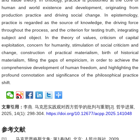
and value theory. In ontology, practice is positioned at the core of
human and world existence and development, originating from
production practice and driving social change. In epistemology,
practice is regarded as the source of knowledge, the driving force
throughout the process, and the criterion for testing truth, integrating
subject and object. In the theory of values, criticism of capital
exploitation, concern for humanity, stimulation of social criticism and
change, construction of practical materialism, birth of historical
materialism, filling the gaps of empiricism, in order to achieve the
comprehensive development of human freedom, and highlighting the
profound connotation and significance of the philosophical practice
shift.
文章引用：
李燕. 马克思实践观对西方哲学的批判与重塑[J]. 哲学进展,
2025, 14(1): 298-304.
https://doi.org/10.12677/acpp.2025.141048
参考文献
[1]
马克思恩格斯文集: 第1卷[M]. 北京: 人民出版社, 2009.