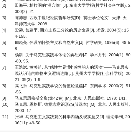
[2]
田海平. 柏拉图的“洞穴喻” [J]. 东南大学学报(哲学社会科学版), 2
000(2): 21.
[3]
陈沛志. 西欧中世纪经院哲学研究[D]: [博士学位论文]. 天津: 天
津师范大学, 2008.
[4]
梁碧, 曾建平. 西方主客二分论的历史命运[J]. 求索, 2004(5): 15
4-155.
[5]
周晓亮. 休谟的怀疑主义和自然主义[J]. 哲学研究, 1995(6): 49-5
8.
[6]
杨耕. 关于马克思实践本体论的再思考[J]. 学术月刊, 2004(1): 80
-89, 95.
[7]
王浩斌, 黄美笛. 从“感性世界”到“感性的人的活动”——马克思实
践认识论的唯物主义逻辑进路[J]. 贵州大学学报(社会科学版), 20
21, 39(3): 1-9.
[8]
高飞乐. 马克思实践学说的价值论意蕴[J]. 东南学术, 2000(2): 51
-56.
[9]
马克思恩格斯全集(第42卷) [M]. 北京: 人民出版社, 1979: 141.
[10]
马克思, 恩格斯. 德意志意识形态(节选本) [M]. 北京: 人民出版社,
2003: 17.
[11]
张华. 马克思主义实践观的科学内涵及现实意义[J]. 理论学刊, 20
06(11): 49-50.