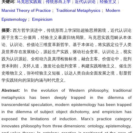
关键词:
马克思实践观
；
传统形而上学
；
近代认识论
；
经验主义
；
Marxist Theory of Practice
；
Traditional Metaphysics
；
Modern
Epistemology
；
Empiricism
摘要:
西方哲学演进中，传统形而上学深陷超验思辨困境，近代认识论
困于主客二分僵局，经验主义暴露归纳局限。马克思实践范畴从本体
论、认识论、价值论三维度革新哲学。基于本体论，将实践定位于人类
及世界存在发展核心，源起生产实践，驱动社会变革。认识论上，视实
践为认识源起、全程动力及真理检验标准，融合主客。价值论中，批判
资本剥削，关怀人道，激发社会批判变革，构建实践唯物主义、催生历
史唯物主义，弥补经验主义短板，以达人类自由全面发展之境，彰显哲
学实践转向的深刻内涵与时代意义。
Abstract:
In the evolution of Western philosophy, traditional
metaphysics has been deeply trapped in the dilemma of
transcendental speculation, modern epistemology has been trapped
in the dilemma of subject object dichotomy, and empiricism has
exposed the limitations of induction. Marx’s practice category
innovates philosophy from three dimensions: ontology, epistemology,