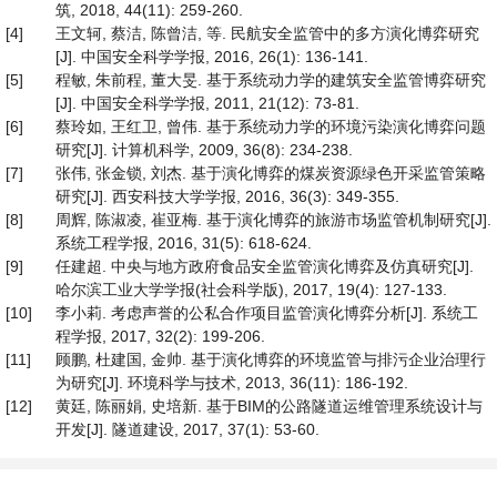
筑, 2018, 44(11): 259-260.
[4]
王文轲, 蔡洁, 陈曾洁, 等. 民航安全监管中的多方演化博弈研究
[J]. 中国安全科学学报, 2016, 26(1): 136-141.
[5]
程敏, 朱前程, 董大旻. 基于系统动力学的建筑安全监管博弈研究
[J]. 中国安全科学学报, 2011, 21(12): 73-81.
[6]
蔡玲如, 王红卫, 曾伟. 基于系统动力学的环境污染演化博弈问题
研究[J]. 计算机科学, 2009, 36(8): 234-238.
[7]
张伟, 张金锁, 刘杰. 基于演化博弈的煤炭资源绿色开采监管策略
研究[J]. 西安科技大学学报, 2016, 36(3): 349-355.
[8]
周辉, 陈淑凌, 崔亚梅. 基于演化博弈的旅游市场监管机制研究[J].
系统工程学报, 2016, 31(5): 618-624.
[9]
任建超. 中央与地方政府食品安全监管演化博弈及仿真研究[J].
哈尔滨工业大学学报(社会科学版), 2017, 19(4): 127-133.
[10]
李小莉. 考虑声誉的公私合作项目监管演化博弈分析[J]. 系统工
程学报, 2017, 32(2): 199-206.
[11]
顾鹏, 杜建国, 金帅. 基于演化博弈的环境监管与排污企业治理行
为研究[J]. 环境科学与技术, 2013, 36(11): 186-192.
[12]
黄廷, 陈丽娟, 史培新. 基于BIM的公路隧道运维管理系统设计与
开发[J]. 隧道建设, 2017, 37(1): 53-60.