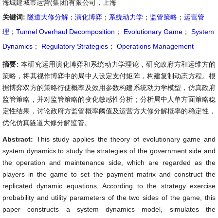
海城建城市运营(集团)有限公司，上海
关键词:
隧道大修分解
；
演化博弈
；
系统动力学
；
监管策略
；
运营管
理
；
Tunnel Overhaul Decomposition
；
Evolutionary Game
；
System
Dynamics
；
Regulatory Strategies
；
Operations Management
摘要:
本研究运用演化博弈和系统动力学理论，研究政府方和运维方的
策略，将其视作博弈中的局中人设定支付矩阵，构建复制动态方程。根
据博弈双方的策略行使概率及效用参数构建系统动力学模型，仿真政府
监管策略，并对监管策略的变化敏感性分析；分析局中人单方面策略稳
定性结果，讨论政府方监管概率阈值及运营方大修分解概率的稳定性，
优化仿真隧道大修分解监管。
Abstract:
This study applies the theory of evolutionary game and
system dynamics to study the strategies of the government side and
the operation and maintenance side, which are regarded as the
players in the game to set the payment matrix and construct the
replicated dynamic equations. According to the strategy exercise
probability and utility parameters of the two sides of the game, this
paper constructs a system dynamics model, simulates the