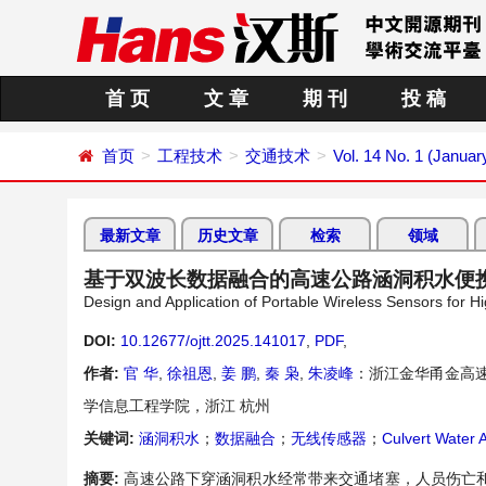
首 页
文 章
期 刊
投 稿
首页
工程技术
交通技术
Vol. 14 No. 1 (Januar
最新文章
历史文章
检索
领域
基于双波长数据融合的高速公路涵洞积水便
Design and Application of Portable Wireless Sensors for
DOI:
10.12677/ojtt.2025.141017
,
PDF
,
作者:
官 华
,
徐祖恩
,
姜 鹏
,
秦 枭
,
朱凌峰
：浙江金华甬金高
学信息工程学院，浙江 杭州
关键词:
涵洞积水
；
数据融合
；
无线传感器
；
Culvert Water 
摘要:
高速公路下穿涵洞积水经常带来交通堵塞，人员伤亡