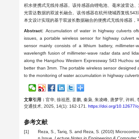
积水便携式无线传感器。该传感器由锂电池、毫米波雷达、
光雷达数据的双波长融合。该传感器在杭州绕城西复线S43湖
本文设计实现的基于双波长数据融合的便携式无线传感器，
Abstract:
Accumulation of water in highway culverts oft
issues, a portable wireless sensor for highway culvert
sensor mainly consists of a lithium battery, millimeter-
wavelength fusion of millimeter-wave radar data and lida
along the Hangzhou Western Expressway S43 Huzhou sect
better than 3mm. The portable wireless sensor designed a
to the monitoring of water accumulation in highway culvert
文章引用：
官华, 徐祖恩, 姜鹏, 秦枭, 朱凌峰, 唐梦宇, 
交通技术, 2025, 14(1): 162-171.
https://doi.org/10.12677/
参考文献
[1]
Reza, S., Tariq, S. and Reza, S. (2010) Microcont
n Issue.
Lecture Notes in Engineering & Computer 