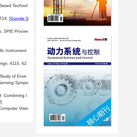
 Based Technol
3714.
[
Google S
s.
SPIE Procee
fic Instrument
in
gs
, 4115, 62
Study of Envir
 Sensing Sympo
t: Combining I
f
]
Computer Visio