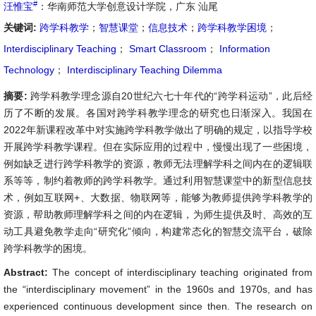
#
汪惟宝
：华南师范大学创意设计学院，广东 汕尾
关键词:
跨学科教学
；
智慧课堂
；
信息技术
；
跨学科教学困境
；
Interdisciplinary Teaching
；
Smart Classroom
；
Information
Technology
；
Interdisciplinary Teaching Dilemma
摘要:
跨学科教学理念源自20世纪六七十年代的“跨学科运动”，此后经
历了不断的发展。各国对跨学科教学理念的研究也日渐深入。我国在
2022年新课程改革中对实施跨学科教学做出了明确的规定，以指导学校
开展跨学科教学课程。但在实际应用的过程中，慢慢出现了一些困境，
例如缺乏进行跨学科教学的资源，教师无法理解学科之间内在的逻辑联
系等等，制约着教师的跨学科教学。通过利用智慧课堂中的新型信息技
术，例如互联网+、大数据、物联网等，能够为教师提供跨学科教学的
资源，帮助教师理解学科之间的内在逻辑，为师生提供及时、高效的互
动工具避免教学走向“研究化”倾向，构建常态化的智慧交流平台，破除
跨学科教学的困境。
Abstract:
The concept of interdisciplinary teaching originated from
the “interdisciplinary movement” in the 1960s and 1970s, and has
experienced continuous development since then. The research on