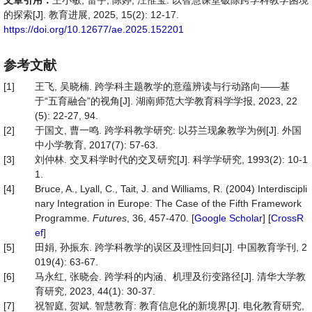
文章引用：
王小敏, 雷宇, 陈婷, 汪惟宝. 以智慧课堂破除跨学科教学困境
的探索[J]. 教育进展, 2025, 15(2): 12-17.
https://doi.org/10.12677/ae.2025.152201
参考文献
[1]
王飞, 吴晓楠. 跨学科主题教学的意蕴辨读与行动路向——基
于“五育融合”的视角[J]. 湖南师范大学教育科学学报, 2023, 22
(5): 22-27, 94.
[2]
于国文, 曹一鸣. 跨学科教学研究: 以芬兰现象教学为例[J]. 外国
中小学教育, 2017(7): 57-63.
[3]
刘仲林. 交叉科学时代的交叉研究[J]. 科学学研究, 1993(2): 10-1
1.
[4]
Bruce, A., Lyall, C., Tait, J. and Williams, R. (2004) Interdiscipli
nary Integration in Europe: The Case of the Fifth Framework
Programme.
Futures
, 36, 457-470. [
Google Scholar
] [
CrossR
ef
]
[5]
田娟, 孙振东. 跨学科教学的误区及理性回归[J]. 中国教育学刊, 2
019(4): 63-67.
[6]
马永红, 张晓会. 跨学科的内涵、机理及衍变路径[J]. 清华大学教
育研究, 2023, 44(1): 30-37.
[7]
祝智庭, 贺斌. 智慧教育: 教育信息化的新境界[J]. 电化教育研究,