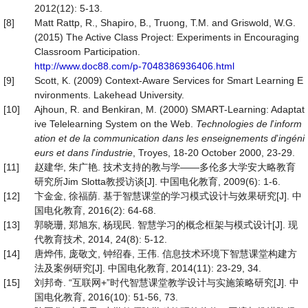
2012(12): 5-13.
[8]
Matt Rattp, R., Shapiro, B., Truong, T.M. and Griswold, W.G.
(2015) The Active Class Project: Experiments in Encouraging
Classroom Participation.
http://www.doc88.com/p-7048386936406.html
[9]
Scott, K. (2009) Context-Aware Services for Smart Learning E
nvironments. Lakehead University.
[10]
Ajhoun, R. and Benkiran, M. (2000) SMART-Learning: Adaptat
ive Telelearning System on the Web.
Technologies de
l
’
inform
ation
et de la communication dans les
enseignements
d
’
ingéni
eurs
et dans
l
’
industrie
, Troyes, 18-20 October 2000, 23-29.
[11]
赵建华, 朱广艳. 技术支持的教与学——多伦多大学安大略教育
研究所Jim Slotta教授访谈[J]. 中国电化教育, 2009(6): 1-6.
[12]
卞金金, 徐福荫. 基于智慧课堂的学习模式设计与效果研究[J]. 中
国电化教育, 2016(2): 64-68.
[13]
郭晓珊, 郑旭东, 杨现民. 智慧学习的概念框架与模式设计[J]. 现
代教育技术, 2014, 24(8): 5-12.
[14]
唐烨伟, 庞敬文, 钟绍春, 王伟. 信息技术环境下智慧课堂构建方
法及案例研究[J]. 中国电化教育, 2014(11): 23-29, 34.
[15]
刘邦奇. “互联网+”时代智慧课堂教学设计与实施策略研究[J]. 中
国电化教育, 2016(10): 51-56, 73.