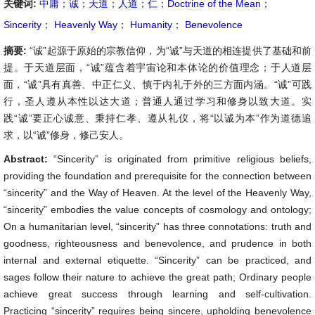
关键词:
中庸
；
诚
；
天道
；
人道
；
仁
；
Doctrine of the Mean
；
Sincerity
；
Heavenly Way
；
Humanity
；
Benevolence
摘要:
“诚”起源于原始的宗教信仰，为“诚”与天道的相连提供了基础和前
提。于天道层面，“诚”蕴含着宇宙论和本体论的价值理念；于人道层
面，“诚”具有真善、中正仁义、慎于内礼于外的三方面内涵。“诚”可践
行，圣人遵从本性以达大道；普通人通过学习和修身以致大道。实
践“诚”要正心诚意、秉持仁孝、遵从礼仪，将“以诚为本”作为道德追
求，以“诚”修身，修己安人。
Abstract:
“Sincerity” is originated from primitive religious beliefs,
providing the foundation and prerequisite for the connection between
“sincerity” and the Way of Heaven. At the level of the Heavenly Way,
“sincerity” embodies the value concepts of cosmology and ontology;
On a humanitarian level, “sincerity” has three connotations: truth and
goodness, righteousness and benevolence, and prudence in both
internal and external etiquette. “Sincerity” can be practiced, and
sages follow their nature to achieve the great path; Ordinary people
achieve great success through learning and self-cultivation.
Practicing “sincerity” requires being sincere, upholding benevolence