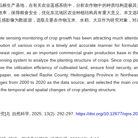
品粮生产基地，在有关农业遥感系统中，分析农作物中的种质结构是极其
效率，保障粮食安全，优化东北地区农业种植结构具有重大意义。本文选
用的遥感影像为数据源，选取主要农作物玉米、水稻、大豆作为研究对象，
e sensing monitoring of crop growth has been attracting much attention.
ibution of various crops in a timely and accurate manner for formulati
rtheast region, as an important commercial grain production base in the
sensing system to analyze the planting structure of crops. Since crop pl
ove the utilization efficiency of cultivated land, ensure food security, 
his paper, we selected Raohe County, Heilongjiang Province in Northea
ages from 2000 to 2020 as the data source, and selected the main cro
the temporal and spatial changes of crop planting structure.
自然科学, 2025, 13(2): 292-297.
https://doi.org/10.12677/ojns.