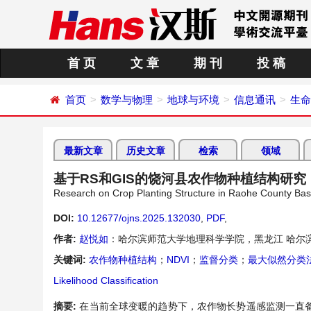
首 页
文 章
期 刊
投 稿
首页
数学与物理
地球与环境
信息通讯
生命
最新文章
历史文章
检索
领域
基于RS和GIS的饶河县农作物种植结构研究
Research on Crop Planting Structure in Raohe County Ba
DOI:
10.12677/ojns.2025.132030
,
PDF
,
作者:
赵悦如
：哈尔滨师范大学地理科学学院，黑龙江 哈尔
关键词:
农作物种植结构
；
NDVI
；
监督分类
；
最大似然分类
Likelihood Classification
摘要:
在当前全球变暖的趋势下，农作物长势遥感监测一直