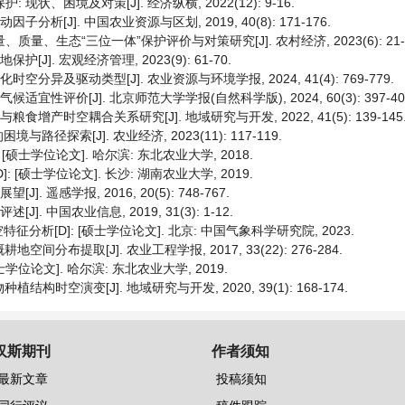
状、困境及对策[J]. 经济纵横, 2022(12): 9-16.
[J]. 中国农业资源与区划, 2019, 40(8): 171-176.
量、生态“三位一体”保护评价与对策研究[J]. 农村经济, 2023(6): 21-3
J]. 宏观经济管理, 2023(9): 61-70.
分异及驱动类型[J]. 农业资源与环境学报, 2024, 41(4): 769-779.
宜性评价[J]. 北京师范大学学报(自然科学版), 2024, 60(3): 397-40
增产时空耦合关系研究[J]. 地域研究与开发, 2022, 41(5): 139-145
路径探索[J]. 农业经济, 2023(11): 117-119.
士学位论文]. 哈尔滨: 东北农业大学, 2018.
硕士学位论文]. 长沙: 湖南农业大学, 2019.
 遥感学报, 2016, 20(5): 748-767.
. 中国农业信息, 2019, 31(3): 1-12.
[D]: [硕士学位论文]. 北京: 中国气象科学研究院, 2023.
间分布提取[J]. 农业工程学报, 2017, 33(22): 276-284.
位论文]. 哈尔滨: 东北农业大学, 2019.
结构时空演变[J]. 地域研究与开发, 2020, 39(1): 168-174.
汉斯期刊
作者须知
最新文章
投稿须知