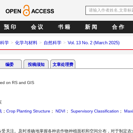
预 印
会 议
书 籍
新 闻
合 作
科学
化学与材料
自然科学
Vol. 13 No. 2 (March 2025)
编委
投稿须知
文章处理费
sed on RS and GIS
滨
法
；
Crop Planting Structure
；
NDVI
；
Supervisory Classification
；
Max
备受关注。及时准确地掌握各种农作物种植面积和空间分布，对于制定农