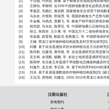
[1]
于法稳, 代明慧, 林珊. 基于粮食安全底线思维的耕地保护: 现
[2]
王静怡, 李晓明. 近20年中国耕地数量变化趋势及其驱动因子分析
[3]
李懿芸, 毛晓红, 黄祖辉. 国家粮食安全背景下耕地数量、质
[4]
马永欢, 许憬秋, 郭瑞雪, 等. 我国的粮食生产态势与耕地保护[
[5]
牛金枫, 马艳杰, 晋鹏飞, 等. 粮食产销平衡区耕地非粮化时空
[6]
祝培甜, 马永欢, 陈霈弦, 等. 中国耕地重心迁移特征及气候适
[7]
孙立, 朱西存, 王介勇, 等. 中国北方十二省份耕地变化与粮食
[8]
张金懿, 郝晋珉, 帕茹克∙吾斯曼江, 等. 中国耕地保护的困境与
[9]
王楠. 黑龙江省作物种植结构提取及时空变化研究[D]: [硕
[10]
刘珊. 基于农业遥感技术的水稻种植信息方法的研究[D]: [
[11]
陈仲新, 任建强, 唐华俊, 等. 农业遥感研究应用进展与展望[J].
[12]
吴文斌, 余强毅, 杨鹏, 等. 农业土地资源遥感研究动态评述[J]
[13]
陈雨烨. 东北春玉米遥感干旱指数动态阈值构建及时空特征分析
[14]
刘逸竹, 吴文斌, 李召良, 等. 基于时间序列NDVI的灌溉耕地空
[15]
刘冰. 基于多源遥感数据的作物种植结构提取[D]: [硕士学
[16]
王泓淯, 房艳刚, 刘建志. 2005-2015年黑龙江省农作物种植
汉斯出版社
所有期刊