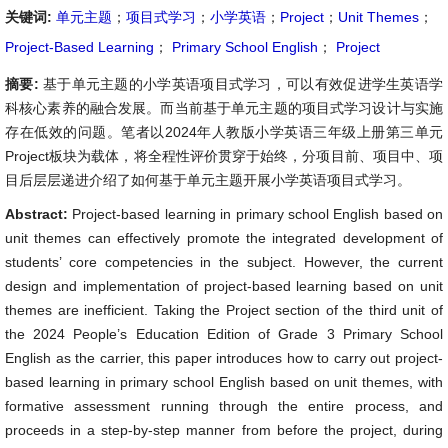
关键词:
单元主题
；
项目式学习
；
小学英语
；
Project
；
Unit Themes
；
Project-Based Learning
；
Primary School English
；
Project
摘要:
基于单元主题的小学英语项目式学习，可以有效促进学生英语学
科核心素养的融合发展。而当前基于单元主题的项目式学习设计与实施
存在低效的问题。笔者以2024年人教版小学英语三年级上册第三单元
Project板块为载体，将全程性评价贯穿于始终，分项目前、项目中、项
目后层层递进介绍了如何基于单元主题开展小学英语项目式学习。
Abstract:
Project-based learning in primary school English based on
unit themes can effectively promote the integrated development of
students’ core competencies in the subject. However, the current
design and implementation of project-based learning based on unit
themes are inefficient. Taking the Project section of the third unit of
the 2024 People’s Education Edition of Grade 3 Primary School
English as the carrier, this paper introduces how to carry out project-
based learning in primary school English based on unit themes, with
formative assessment running through the entire process, and
proceeds in a step-by-step manner from before the project, during