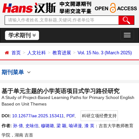
学术期刊
切
换
导
首页
人文社科
教育进展
Vol. 15 No. 3 (March 2025)
航
期刊菜单
基于单元主题的小学英语项目式学习路径研究
A Study of Project-Based Learning Paths for Primary School English
Based on Unit Themes
DOI:
10.12677/ae.2025.153411
,
PDF
,
科研立项经费支持
作者:
孙 倩
,
史咏佶
,
穆璐璐
,
梁 颖
,
喻译漫
,
漆 英
：吉首大学教师教育
学院，湖南 吉首