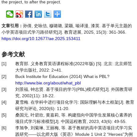
the project, to after the project.
文章引用：
孙倩, 史咏佶, 穆璐璐, 梁颖, 喻译漫, 漆英. 基于单元主题的
小学英语项目式学习路径研究[J]. 教育进展, 2025, 15(3): 361-366.
https://doi.org/10.12677/ae.2025.153411
参考文献
[1]
教育部. 义务教育英语课程标准(2022年版) [S]. 北京: 北京师范
大学出版社, 2022: 2+41.
[2]
Buck Institute for Education (2014) What is PBL?
http://www.bie.org/about/what_pbl
[3]
刘景福, 钟志贤. 基于项目的学习(PBL)模式研究[J]. 外国教育研
究, 2002(11): 18-22.
[4]
夏雪梅. 在学科中进行项目化学习: 国际理解与本土框架[J]. 教育
研究与评论, 2020(6): 11-20.
[5]
桑国元, 叶碧欣, 黄嘉莉, 等. 构建指向中国学生发展核心素养的
项目式学习标准模型[J]. 中国远程教育, 2023, 43(6): 49-55.
[6]
李旭争, 刘菊琳, 王丽梅, 等. 基于教材的高中英语项目式学习实
践研究——以北师大版《英语》Module 1 Unit 2 “Heroes”为例