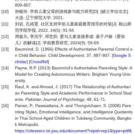
800-807.
[10]
孙银玲. 学前儿童父母的游戏参与能力研究[D]: [硕士学位论文].
大连: 辽宁师范大学, 2021.
[11]
刘岩, 孔靖雯. 社区支持学前儿童家庭教育指导的对策[J]. 鞍山师
范学院学报, 2022, 24(5): 91-94.
[12]
周俊凡, 李浩宇, 邓芝韵. 爱与儿童道德养成: 基于卢梭《爱弥
儿》的解读[J]. 学前教育研究, 2024(9): 59-69.
[13]
Baumrind, D. (1966) Effects of Authoritative Parental Control o
n Child Behavior.
Child Development
, 37, 887-907. [
Google S
cholar
] [
CrossRef
]
[14]
Payne, R.P. (2013) Baumrind’s Authoritative Parenting Style: A
Model for Creating Autonomous Writers. Brigham Young Univ
ersity.
[15]
Rauf, K. and Ahmed, J. (2017) The Relationship of Authoritari
an Parenting Style and Academic Performance in School Stud
ents.
Pakistan Journal of Psychology
, 48, 61-71.
[16]
Panan, P., Pawwattana, A. and Thongvichaen, S. (2008) Pare
nting Styles, Emotional Intelligence, and Intelligence Quotients
in Thai School-Aged Children in Tukdang Community, Bangko
k Metropolis.
https://citeseerx.ist.psu.edu/document?repid=rep1&type=pdf&