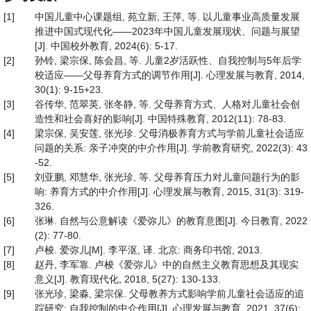
[1]
中国儿童中心课题组, 苑立新, 王萍, 等. 以儿童事业高质量发展
推进中国式现代化——2023年中国儿童发展现状、问题与展望
[J]. 中国校外教育, 2024(6): 5-17.
[2]
孙铃, 梁宗保, 陈会昌, 等. 儿童2岁活跃性、自我控制与5年后学
校适应——父母养育方式的调节作用[J]. 心理发展与教育, 2014,
30(1): 9-15+23.
[3]
谷传华, 范翠英, 张冬静, 等. 父母养育方式、人格对儿童社会创
造性和社会喜好的影响[J]. 中国特殊教育, 2012(11): 78-83.
[4]
梁宗保, 吴安莲, 张光珍. 父母消极养育方式与学前儿童社会适应
问题的关系: 亲子冲突的中介作用[J]. 学前教育研究, 2022(3): 43
-52.
[5]
刘亚鹏, 邓慧华, 张光珍, 等. 父母养育压力对儿童问题行为的影
响: 养育方式的中介作用[J]. 心理发展与教育, 2015, 31(3): 319-
326.
[6]
张琳. 自然与公意解读《爱弥儿》的教育意图[J]. 今日教育, 2022
(2): 77-80.
[7]
卢梭. 爱弥儿[M]. 李平沤, 译. 北京: 商务印书馆, 2013.
[8]
赵丹, 李军靠. 卢梭《爱弥儿》中的自然主义教育思想及其现实
意义[J]. 教育现代化, 2018, 5(27): 130-133.
[9]
张光珍, 梁淼, 梁宗保. 父母教养方式影响学前儿童社会适应的追
踪研究: 自我控制的中介作用[J]. 心理发展与教育, 2021, 37(6):