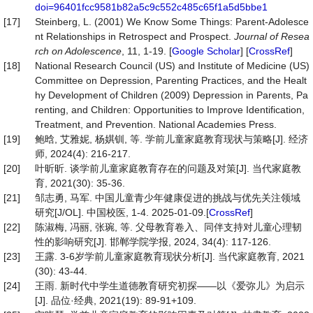
doi=96401fcc9581b82a5c9c552c485c65f1a5d5bbe1
[17]
Steinberg, L. (2001) We Know Some Things: Parent-Adolesce
nt Relationships in Retrospect and Prospect.
Journal of Resea
rch on Adolescence
, 11, 1-19. [
Google Scholar
] [
CrossRef
]
[18]
National Research Council (US) and Institute of Medicine (US)
Committee on Depression, Parenting Practices, and the Healt
hy Development of Children (2009) Depression in Parents, Pa
renting, and Children: Opportunities to Improve Identification,
Treatment, and Prevention. National Academies Press.
[19]
鲍晗, 艾雅妮, 杨娸钏, 等. 学前儿童家庭教育现状与策略[J]. 经济
师, 2024(4): 216-217.
[20]
叶昕昕. 谈学前儿童家庭教育存在的问题及对策[J]. 当代家庭教
育, 2021(30): 35-36.
[21]
邹志勇, 马军. 中国儿童青少年健康促进的挑战与优先关注领域
研究[J/OL]. 中国校医, 1-4. 2025-01-09.[
CrossRef
]
[22]
陈淑梅, 冯丽, 张琬, 等. 父母教育卷入、同伴支持对儿童心理韧
性的影响研究[J]. 邯郸学院学报, 2024, 34(4): 117-126.
[23]
王露. 3-6岁学前儿童家庭教育现状分析[J]. 当代家庭教育, 2021
(30): 43-44.
[24]
王雨. 新时代中学生道德教育研究初探——以《爱弥儿》为启示
[J]. 品位·经典, 2021(19): 89-91+109.