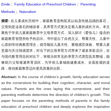
Emile
；
Family Education of Preschool Children
；
Parenting
Methods
；
Naturalism
摘要:
在儿童成长历程中，家庭教育是构筑其认知及性格品德的基石，
父母则是这基石的铺设者，其养育方式更决定着儿童的成长方向。本文
聚焦于学前儿童家庭教育中父母养育方式，深入探讨《爱弥儿》蕴含的
家庭教育智慧所给予的启示。书中提出了自然主义、尊重天性、儿童中
心原则等经典教育理念，倡导顺应儿童天性、重视感官体验、尊重儿童
意愿与关注情感需求，对当下的父母养育方式带来了诸多革新启示，在
与现代教育理念的对比下，审视当前常见的养育方式类型及其弊端，能
够助力父母规避养育误区，为学前儿童铺就健康成长、全面发展的道
路，推动家庭教育迈向更高质量的台阶。
Abstract:
In the course of children’s growth, family education serves
as the cornerstone for building their cognition, character, and moral
values. Parents are the ones laying this cornerstone, and their
parenting methods determine the direction of children’s growth. This
paper focuses on the parenting methods of parents in the family
education of preschool children and deeply explores the inspiration