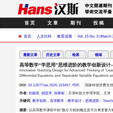
首 页
文 章
期 刊
投 稿
首页
人文社科
教育进展
Vol. 15 No. 3 (March
最新文章
历史文章
检索
领域
高等数学“学思用”思维进阶的教学创新设计
Innovative Teaching Design for Advanced Thinking of “Lea
Differential Equations and Separable Variable Equations 
DOI:
10.12677/ae.2025.153457
,
PDF
,
国家科技经费支
作者:
刘丽英
,
胡亚萍
,
张希彬
：天津科技大学理学院，天津
关键词:
教学创新
；
高等数学
；
教学设计
；
思维进阶
；
Teach
摘要:
以高等数学课程中的“微分方程的概念及可分离变量方