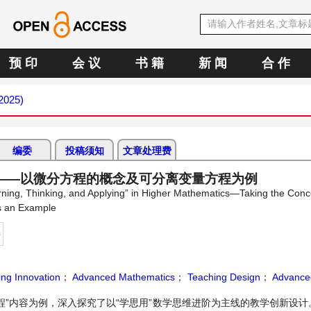
预 印
会 议
书 籍
新 闻
合 作
 2025)
编委
投稿须知
文章处理费
——以微分方程的概念及可分离变量方程为例
rning, Thinking, and Applying” in Higher Mathematics—Taking the Conc
as an Example
持
ing Innovation
；
Advanced Mathematics
；
Teaching Design
；
Advanced
程”内容为例，深入探究了以“学思用”数学思维进阶为主线的教学创新设计