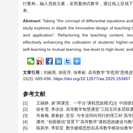
行重构，融入思政元素，采用案例式教学，通过线上至线
养。
Abstract:
Taking “the concept of differential equations a
study explores in depth the innovative design of teaching 
and application”. Refactoring the teaching content, in
effectively enhancing the cultivation of students’ higher-
self-learning to mutual learning, low-level to high-level, and
文章引用：
刘丽英, 胡亚萍, 张希彬. 高等数学“学思用”思维
15(3): 689-696.
https://doi.org/10.12677/ae.2025.153457
参考文献
[1]
王丽静. 谈“两课堂、一平台”课程思政模式[J]. 中国德育, 20
[2]
徐冬雪, 李佳佳. 高等数学智慧课堂“三段五环多层联通”教学模
[3]
肖春梅, 黄春妙, 苏安. 与专业同向同行的理工科“高等数学”课
[4]
潘伟. “创新驱动”背景下“高等数学”课程思政建设与教学改革的探
[5]
陈凤华, 李双安. 数学建模思想在高等数学模块化教学中的应用[J]