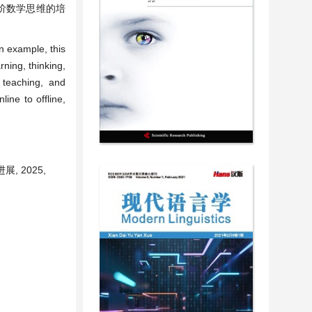
阶数学思维的培
n example, this
ning, thinking,
 teaching, and
ine to offline,
 2025,