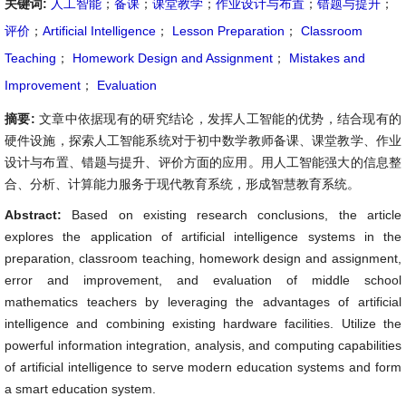
关键词:
人工智能
；
备课
；
课堂教学
；
作业设计与布置
；
错题与提升
；
评价
；
Artificial Intelligence
；
Lesson Preparation
；
Classroom
Teaching
；
Homework Design and Assignment
；
Mistakes and
Improvement
；
Evaluation
摘要:
文章中依据现有的研究结论，发挥人工智能的优势，结合现有的
硬件设施，探索人工智能系统对于初中数学教师备课、课堂教学、作业
设计与布置、错题与提升、评价方面的应用。用人工智能强大的信息整
合、分析、计算能力服务于现代教育系统，形成智慧教育系统。
Abstract:
Based on existing research conclusions, the article
explores the application of artificial intelligence systems in the
preparation, classroom teaching, homework design and assignment,
error and improvement, and evaluation of middle school
mathematics teachers by leveraging the advantages of artificial
intelligence and combining existing hardware facilities. Utilize the
powerful information integration, analysis, and computing capabilities
of artificial intelligence to serve modern education systems and form
a smart education system.