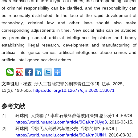
characteristics of different types of crimes, the corresponding subject
of criminal responsibility can be clarified, and the responsibility can
be reasonably distributed. In the face of the rapid development of
technology, criminal law and other laws should also make
corresponding adjustments in time. New social risks can be avoided
by promoting special artificial intelligence legislation and timely
establishing illegal research, development and manufacturing of
artificial intelligence crimes, artificial intelligence abuse crimes and
artificial intelligence accident crimes.
文章引用：
杨森. 涉人工智能犯罪的刑事责任主体[J]. 法学, 2025,
13(3): 498-505.
https://doi.org/10.12677/ojls.2025.133071
参考文献
[1]
环球网. 人类输了! 李世石最终战落败阿法狗 总比分1:4 [EB/OL].
https://world.huanqiu.com/article/9CaKrnJUyq3
, 2016-03-15.
[2]
环球网. 谷歌无人驾驶汽车撞公交: 谷歌的错? [EB/OL].
https://world.huanqiu.com/article/9CaKrnJUfkH
, 2016-03-02.