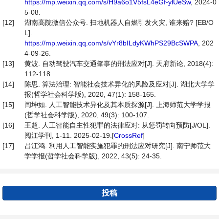
https://mp.weixin.qq.com/s/H9a6o1V5fsL4eGf-ylUeSw
, 2024-0
5-08.
[12]
湖南高院微信公众号. 扫地机器人自燃引发火灾, 谁来赔? [EB/O
L].
https://mp.weixin.qq.com/s/vYr8bILdyKWhPS29BcSWPA
, 202
4-09-26.
[13]
黄波. 自动驾驶汽车交通肇事的刑法应对[J]. 天府新论, 2018(4):
112-118.
[14]
陈思. 算法治理: 智能社会技术异化的风险及应对[J]. 湖北大学学
报(哲学社会科学版), 2020, 47(1): 158-165.
[15]
闫坤如. 人工智能技术异化及其本质探源[J]. 上海师范大学学报
(哲学社会科学版), 2020, 49(3): 100-107.
[16]
王超. 人工智能自主性犯罪的法律应对: 从惩罚转向预防[J/OL].
阅江学刊, 1-11. 2025-02-19.[
CrossRef
]
[17]
吕江鸿. 利用人工智能实施犯罪的刑法应对研究[J]. 南宁师范大
学学报(哲学社会科学版), 2022, 43(5): 24-35.
投稿