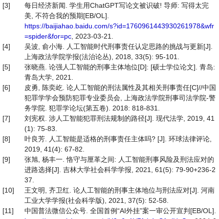
[3]
每日经济新闻. 学生用ChatGPT写论文被识破! 导师: 写得太完
美, 不符合我的预期[EB/OL].
https://baijiahao.baidu.com/s?id=1760961443930261978&wfr
=spider&for=pc
, 2023-03-21.
[4]
吴波, 俞小海. 人工智能时代刑事责任认定思路的挑战与更新[J].
上海政法学院学报(法治论丛), 2018, 33(5): 95-101.
[5]
张晓燕. 论强人工智能的刑事主体地位[D]: [硕士学位论文]. 青岛:
青岛大学, 2021.
[6]
皮勇, 陈奕屹. 论人工智能的刑法属性及其相关刑事责任[C]//中国
犯罪学学会预防犯罪专业委员会, 上海政法学院刑事司法学院-警
务学院. 犯罪学论坛(第五卷). 2018: 818-831.
[7]
刘宪权. 涉人工智能犯罪刑法规制的路径[J]. 现代法学, 2019, 41
(1): 75-83.
[8]
叶良芳. 人工智能是适格的刑事责任主体吗? [J]. 环球法律评论,
2019, 41(4): 67-82.
[9]
张旭, 杨丰一. 恪守与厘革之间: 人工智能刑事风险及刑法应对的
进路选择[J]. 吉林大学社会科学学报, 2021, 61(5): 79-90+236-2
37.
[10]
王文明, 齐卫红. 论人工智能的刑事主体地位与刑法应对[J]. 河南
工业大学学报(社会科学版), 2021, 37(5): 52-58.
[11]
中国普法微信公众号. 全国首例“AI外挂”案一审公开宣判[EB/OL].