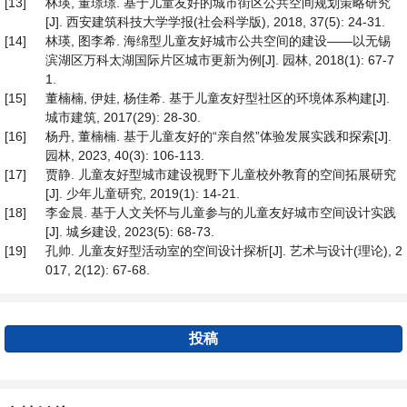
[13]
林瑛, 董璟璟. 基于儿童友好的城市街区公共空间规划策略研究
[J]. 西安建筑科技大学学报(社会科学版), 2018, 37(5): 24-31.
[14]
林瑛, 图李希. 海绵型儿童友好城市公共空间的建设——以无锡
滨湖区万科太湖国际片区城市更新为例[J]. 园林, 2018(1): 67-7
1.
[15]
董楠楠, 伊娃, 杨佳希. 基于儿童友好型社区的环境体系构建[J].
城市建筑, 2017(29): 28-30.
[16]
杨丹, 董楠楠. 基于儿童友好的“亲自然”体验发展实践和探索[J].
园林, 2023, 40(3): 106-113.
[17]
贾静. 儿童友好型城市建设视野下儿童校外教育的空间拓展研究
[J]. 少年儿童研究, 2019(1): 14-21.
[18]
李金晨. 基于人文关怀与儿童参与的儿童友好城市空间设计实践
[J]. 城乡建设, 2023(5): 68-73.
[19]
孔帅. 儿童友好型活动室的空间设计探析[J]. 艺术与设计(理论), 2
017, 2(12): 67-68.
投稿