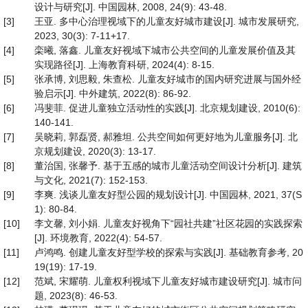
设计与研究[J]. 中国园林, 2008, 24(9): 43-48.
[3]
王亚. 多中心治理视域下的儿童友好城市建设[J]. 城市发展研究,
2023, 30(3): 7-11+17.
[4]
栾曦, 落鑫. 儿童友好视域下城市公共空间的儿童发展价值及其
实现路径[J]. 上海教育科研, 2024(4): 8-15.
[5]
张承博, 刘思毅, 朱查松. 儿童友好城市的国内研究进展与国外经
验启示[J]. 中外建筑, 2022(8): 86-92.
[6]
冯斐菲. 促进儿童独立活动性的实践[J]. 北京规划建设, 2010(6):
140-141.
[7]
吴晓莉, 郭磊贤, 郝雅坦. 公共空间如何更好地为儿童服务[J]. 北
京规划建设, 2020(3): 13-17.
[8]
董治国, 张馨予. 基于五感的城市儿童活动空间设计分析[J]. 建筑
与文化, 2021(7): 152-153.
[9]
李爽. 浅谈儿童友好型公园的规划设计[J]. 中国园林, 2021, 37(S
1): 80-84.
[10]
李文馨, 刘小娟. 儿童友好视角下“园社共建”社区花园的实践探索
[J]. 环境教育, 2022(4): 54-57.
[11]
卢鸿鸣. 创建儿童友好型学校的探索与实践[J]. 基础教育参考, 20
19(19): 17-19.
[12]
范斌, 宋耀萌. 儿童权利视域下儿童友好城市建设研究[J]. 城市问
题, 2023(8): 46-53.