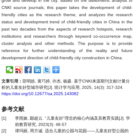
grow and develop in the city. Based on the bibliometric analysis of
CNKI source journals, this paper takes the development of child-
friendly cities as the research theme, and analyzes the research
status and development trend of child-friendly cities in China in the
past two decades from the aspects of research hotspots, research
institutions and researchers through keyword co-occurrence map,
cluster analysis and other methods. The purpose is to provide
reference for further understanding of the reality and future
development direction of child-friendly city construction in China.
文章引用：
邵明皓, 黄巧婷, 许杰, 杨森. 基于CNKI来源期刊文献计量分
析的儿童友好型城市研究[J]. 统计学与应用, 2025, 14(3): 317-324.
https://doi.org/10.12677/sa.2025.143082
参考文献
[1]
李雨姝, 鄢超云. “儿童友好”理念的核心内涵及其教育实践[J]. 学
前教育研究, 2023(3): 48-57.
[2]
谭玛丽, 周方诚. 适合儿童的公园与花园——儿童友好型公园的