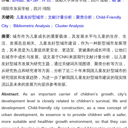
作者:
邵明皓
,
黄巧婷
,
许 杰
：成都大学体育学院，四川 成都；
杨 森
：
绵阳市东辰学校，四川 绵阳
关键词:
儿童友好型城市
；
文献计量分析
；
聚类分析
；
Child-Friendly
City
；
Bibliometric Analysis
；
Cluster Analysis
摘要:
城市作为儿童成长的重要载体，其发展水平与儿童的生存、生
活、发展息息相关。儿童友好型城市建设，作为一种新型城市发展理
念，其本质是为儿童提供更安全、更适宜、更健康的成长环境，让他们
在城市中成长与发展。该文基于CNKI来源期刊文献计量分析，以儿童
友好型城市发展为研究主题，通过关键词共现图谱、聚类分析等方法，
从研究热点和研究者等方面，分析了近二十年来我国儿童友好型城市的
研究现状和发展趋势，为进一步了解我国儿童友好型城市建设的现实情
况以及未来的发展方向提供参考依据。
Abstract:
As an important carrier of children’s growth, city’s
development level is closely related to children’s survival, life and
development. Child-friendly city construction, as a new concept of
urban development, its essence is to provide children with a safer,
more suitable and healthier growth environment, so that they can