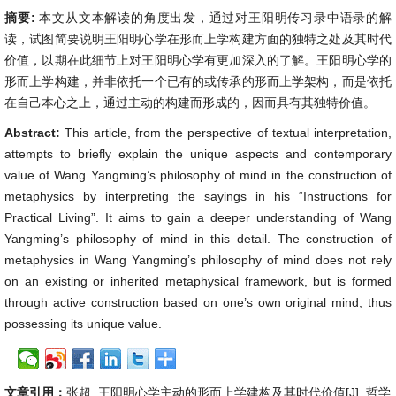
摘要:
本文从文本解读的角度出发，通过对王阳明传习录中语录的解
读，试图简要说明王阳明心学在形而上学构建方面的独特之处及其时代
价值，以期在此细节上对王阳明心学有更加深入的了解。王阳明心学的
形而上学构建，并非依托一个已有的或传承的形而上学架构，而是依托
在自己本心之上，通过主动的构建而形成的，因而具有其独特价值。
Abstract:
This article, from the perspective of textual interpretation,
attempts to briefly explain the unique aspects and contemporary
value of Wang Yangming’s philosophy of mind in the construction of
metaphysics by interpreting the sayings in his “Instructions for
Practical Living”. It aims to gain a deeper understanding of Wang
Yangming’s philosophy of mind in this detail. The construction of
metaphysics in Wang Yangming’s philosophy of mind does not rely
on an existing or inherited metaphysical framework, but is formed
through active construction based on one’s own original mind, thus
possessing its unique value.
文章引用：
张超. 王阳明心学主动的形而上学建构及其时代价值[J]. 哲学