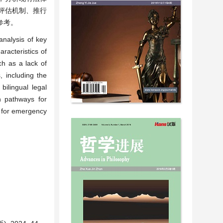
评估机制、推行
参考。
analysis of key
racteristics of
ch as a lack of
, including the
bilingual legal
n pathways for
k for emergency