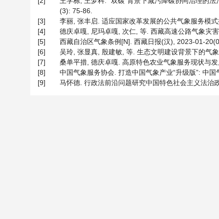
[2]
王学栋, 王梦科. “双碳”背景下减污降碳协同治理的法治
(3): 75-86.
[3]
李丽, 张丰启. 适应国家改革发展的公共气象服务模式探讨[J].
[4]
德庆卓嘎, 尼玛卓嘎, 次仁, 等. 西藏高速公路气象灾害预警服务
[5]
西藏自治区气象条例[N]. 西藏日报(汉), 2023-01-20(00
[6]
吴玲, 张显真, 殷建敏, 等. 生态文明建设背景下的气象法律
[7]
桑单平措, 德庆卓嘎. 高原特色农业气象服务现状与发展趋势[J].
[8]
中国气象服务协会. 打造中国气象产业“升级版”: 中国气象
[9]
马怀德. 行政法前沿问题研究中国特色社会主义法治政府论要