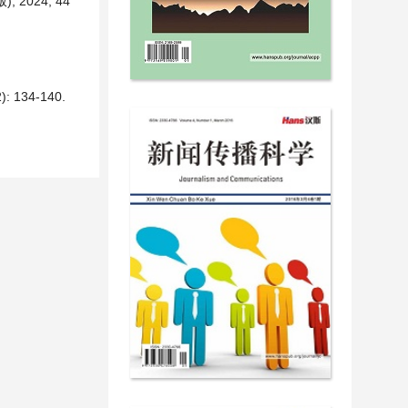
024, 44
34-140.