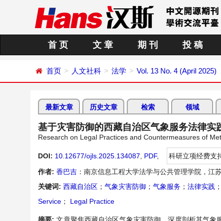
首 页
文 章
期 刊
投 稿
首页
人文社科
法学
Vol. 13 No. 4 (April 2025)
最新文章
历史文章
检索
领域
基于灾害防御的西藏自治区气象服务法律实
Research on Legal Practices and Countermeasures of Mete
DOI:
10.12677/ojls.2025.134087
,
PDF
,
科研立项经费支
作者:
香巴吉
：南京信息工程大学法学与公共管理学院，江苏
关键词:
西藏自治区
；
气象灾害防御
；
气象服务
；
法律实践
Service
；
Legal Practice
摘要:
文章聚焦西藏自治区气象灾害防御，深度剖析其气象