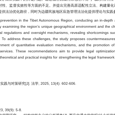
对性、监督实效性等方面的不足。并提出完善高原适配性立法、构建量化
提供法治优化路径，同时为边疆民族地区应急管理法治化提供理论与实践
 prevention in the Tibet Autonomous Region, conducting an in-depth 
 By examining the region’s unique geographical environment and the cha
gal regulations and oversight mechanisms, revealing shortcomings su
ght. To address these challenges, the study proposes countermeasures
shment of quantitative evaluation mechanisms, and the promotion of 
services. These recommendations aim to provide legal optimizatio
 theoretical and practical insights for strengthening the legal framewor
[J]. 法学, 2025, 13(4): 602-606.
9(9): 5-8.