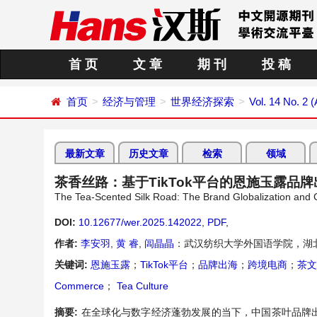
首 页
文 章
期 刊
投 稿
首页
经济与管理
世界经济探索
Vol. 14 No. 2 (
最新文章
历史文章
检索
领域
茶香丝路：基于TikTok平台的恩施玉露品
The Tea-Scented Silk Road: The Brand Globalization and C
DOI:
10.12677/wer.2025.142022
,
PDF
,
作者:
李安羽
,
黄 睿
,
闾晶晶
：武汉纺织大学外国语学院，湖北
关键词:
恩施玉露
；
TikTok平台
；
品牌出海
；
跨境电商
；
茶文
Commerce
；
Tea Culture
摘要:
在全球化与数字经济蓬勃发展的当下，中国茶叶品牌出