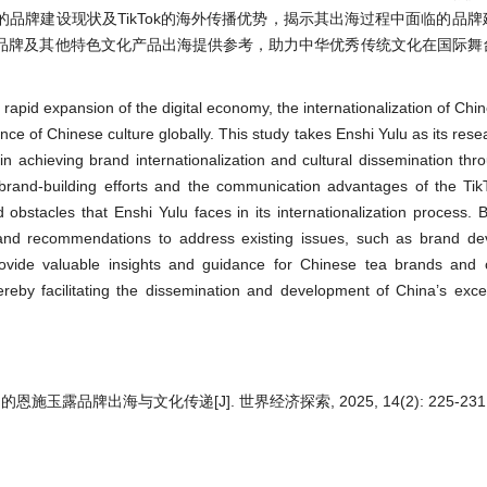
品牌建设现状及TikTok的海外传播优势，揭示其出海过程中面临的品
品牌及其他特色文化产品出海提供参考，助力中华优秀传统文化在国际舞
 rapid expansion of the digital economy, the internationalization of Ch
ce of Chinese culture globally. This study takes Enshi Yulu as its rese
n achieving brand internationalization and cultural dissemination thr
 brand-building efforts and the communication advantages of the Tik
nd obstacles that Enshi Yulu faces in its internationalization process.
 and recommendations to address existing issues, such as brand d
provide valuable insights and guidance for Chinese tea brands and o
ereby facilitating the dissemination and development of China’s excell
恩施玉露品牌出海与文化传递[J]. 世界经济探索, 2025, 14(2): 225-231