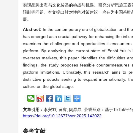
实现品牌出海与文化传递的挑战与机遇。研究分析恩施玉露的
限制等问题。本文提出针对性的对策建议，旨在为中国茶叶
展。
Abstract:
In the contemporary era of globalization and the
has emerged as a crucial pathway for enhancing the influen
examines the challenges and opportunities it encounters i
platform. By analyzing the current state of Enshi Yulu’s
overseas markets, this paper identifies the difficulties a
findings, the study proposes feasible countermeasures
platform limitations. Ultimately, this research aims to 
distinctive products seeking to expand internationally, th
culture on the global stage.
文章引用：
李安羽, 黄睿, 闾晶晶. 茶香丝路：基于TikTok平台的
https://doi.org/10.12677/wer.2025.142022
参考文献