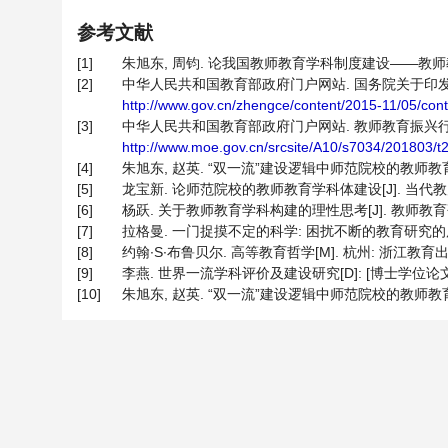
参考文献
[1]
朱旭东, 周钧. 论我国教师教育学科制度建设——教师教育大学
[2]
中华人民共和国教育部政府门户网站. 国务院关于印发统筹推
http://www.gov.cn/zhengce/content/2015-11/05/co
[3]
中华人民共和国教育部政府门户网站. 教师教育振兴行动计划(2018
http://www.moe.gov.cn/srcsite/A10/s7034/201803/
[4]
朱旭东, 赵英. “双一流”建设逻辑中师范院校的教师教育学科建设[
[5]
龙宝新. 论师范院校的教师教育学科体建设[J]. 当代教师教育, 2
[6]
杨跃. 关于教师教育学科构建的理性思考[J]. 教师教育研究, 20
[7]
拉格曼. 一门捉摸不定的科学: 困扰不断的教育研究的历史[M]
[8]
约翰∙S∙布鲁贝尔. 高等教育哲学[M]. 杭州: 浙江教育出版社
[9]
李燕. 世界一流学科评价及建设研究[D]: [博士学位论文].
[10]
朱旭东, 赵英. “双一流”建设逻辑中师范院校的教师教育学科建设[