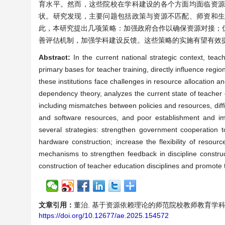
育水平。然而，这些院校在学科建设的各个方面均面临资
状。研究发现，主要问题包括政策与资源不匹配、师资和
此，本研究提出几项策略：加强政府合作以确保资源对接；
善评估机制，加强学科建设反馈。这些策略的实施有望有效
Abstract:
In the current national strategic context, teac
primary bases for teacher training, directly influence regio
these institutions face challenges in resource allocation 
dependency theory, analyzes the current state of teacher ed
including mismatches between policies and resources, difficu
and software resources, and poor establishment and im
several strategies: strengthen government cooperation t
hardware construction; increase the flexibility of resou
mechanisms to strengthen feedback in discipline construc
construction of teacher education disciplines and promote 
文章引用：
董治. 基于资源依赖理论的师范院校教师教育学科建设现状与优
https://doi.org/10.12677/ae.2025.154572