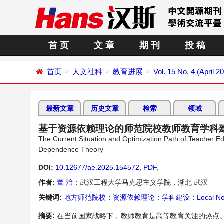
首 页
文 章
期 刊
投 稿
首页
人文社科
教育进展
Vol. 15 No. 4 (April 2
最新文章
历史文章
检索
领域
基于资源依赖理论的师范院校教师教育学科
The Current Situation and Optimization Path of Teacher Ed
Dependence Theory
DOI:
10.12677/ae.2025.154572
,
PDF
,
作者:
董 治
：武汉工程大学马克思主义学院，湖北 武汉
关键词:
地方师范院校
；
资源依赖理论
；
学科建设
；
Local No
摘要:
在当前国家战略下，教师教育是高等教育关注的热点