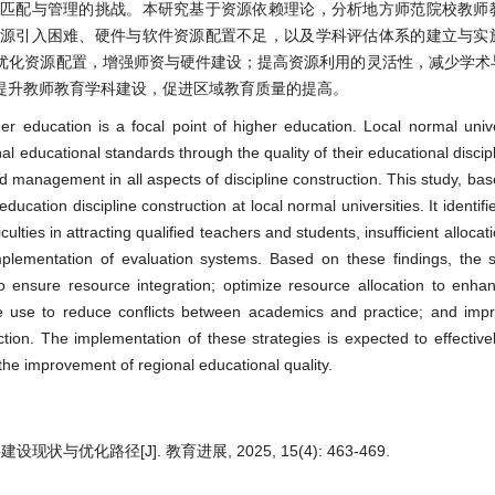
源匹配与管理的挑战。本研究基于资源依赖理论，分析地方师范院校教师
生源引入困难、硬件与软件资源配置不足，以及学科评估体系的建立与实
优化资源配置，增强师资与硬件建设；提高资源利用的灵活性，减少学术
提升教师教育学科建设，促进区域教育质量的提高。
her education is a focal point of higher education. Local normal unive
nal educational standards through the quality of their educational disci
and management in all aspects of discipline construction. This study, ba
ucation discipline construction at local normal universities. It identif
lties in attracting qualified teachers and students, insufficient alloca
plementation of evaluation systems. Based on these findings, the 
o ensure resource integration; optimize resource allocation to enha
rce use to reduce conflicts between academics and practice; and imp
tion. The implementation of these strategies is expected to effectiv
the improvement of regional educational quality.
化路径[J]. 教育进展, 2025, 15(4): 463-469.