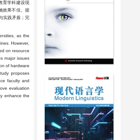
教育学科建设现
施效果不佳。据
与实践矛盾；完
rsities, as the
plines. However,
sed on resource
ies major issues
tion of hardware
study proposes
nce faculty and
rove evaluation
ely enhance the