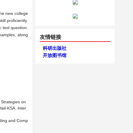
 the new college
ll proficiently.
c test question.
examples, along
友情链接
科研出版社
开放图书馆
 Strategies on
 Hail-KSA.
Inter
eading and Comp