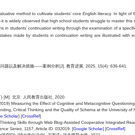
luative method to cultivate students’ core English literacy. In light of
is widely observed that high school students struggle to master this ski
 in students’ continuation writing through the examination of a specifi
kes made by students in continuation writing are illustrated with 
决措施——案例分析[J]. 教育进展, 2025, 15(4): 636-641.
M]. 北京: 人民教育出版社, 2020.
2019) Measuring the Effect of Cognitive and Metacognitive Questioning
ng, Critical Thinking and the Quality of Schema at the University of
e Scholar
] [
CrossRef
]
 Thinking Skills through Web Blog-Assisted Cooperative Integrated R
ence
Series
, 1157, Article ID: 032019. [
Google Scholar
] [
CrossRef
]