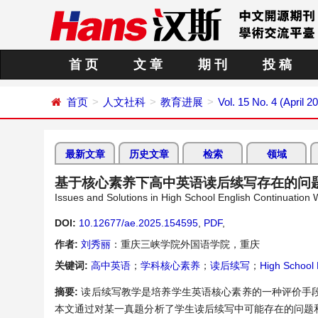
首 页
文 章
期 刊
投 稿
首页
人文社科
教育进展
Vol. 15 No. 4 (April 2
最新文章
历史文章
检索
领域
基于核心素养下高中英语读后续写存在的问
Issues and Solutions in High School English Continuation
DOI:
10.12677/ae.2025.154595
,
PDF
,
作者:
刘秀丽
：重庆三峡学院外国语学院，重庆
关键词:
高中英语
；
学科核心素养
；
读后续写
；
High School 
摘要:
读后续写教学是培养学生英语核心素养的一种评价手
本文通过对某一真题分析了学生读后续写中可能存在的问题