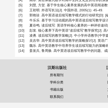
[4]
高菲. 英语体验式教学对高中生跨文化意识培养的实验研究[D
[5]
刘慧, 方贺. 基于学生核心素养发展的高中英语阅读教学策略探究[
[6]
王初明. 外语写长法[J]. 中国外语, 2005(1): 45-49.
[7]
郭艳珍. 高中英语读后续写教学模式的行动研究[D]: [硕士
[8]
牛乐乐. 基于学习活动观的高中英语读后续写教学设计研究[D
[9]
夏谷鸣. 读后续写: 英语学科核心素养的一种评价途径[J]. 中小
[10]
彭发. 核心素养下高中英语“读后续写”教学探究[J]. 高考, 20
[11]
凌勇. 读后续写的教学策略[J]. 中小学外语教学(中学篇), 201
[12]
吴吉华. 高中英语读后续写教学的策略探讨[J]. 英语广场, 20
[13]
魏乐. 高中英语教学中培养学生读后续写能力的策略研究[J]. 
[14]
姜发兵, 鲁周焕. 高中英语读后续写教学中的问题、成因及对策[J
汉斯出版社
所有期刊
学科分类
书籍出版
联系我们