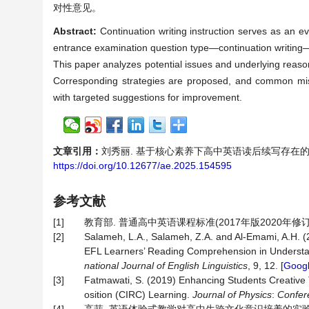
对性意见。
Abstract:
Continuation writing instruction serves as an eva
entrance examination question type—continuation writing—it 
This paper analyzes potential issues and underlying reasons
Corresponding strategies are proposed, and common mista
with targeted suggestions for improvement.
文章引用：
刘秀丽. 基于核心素养下高中英语读后续写存在的问题以及解
https://doi.org/10.12677/ae.2025.154595
参考文献
[1]
教育部. 普通高中英语课程标准(2017年版2020年修订) [
[2]
Salameh, L.A., Salameh, Z.A. and Al-Emami, A.H. (
EFL Learners’ Reading Comprehension in Understandi
national
Journal
of
English
Linguistics
, 9, 12. [
Googl
[3]
Fatmawati, S. (2019) Enhancing Students Creative
osition (CIRC) Learning.
Journal
of
Physics
:
Confer