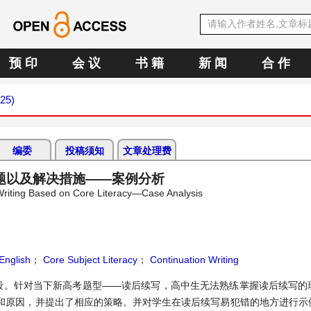
预 印
会 议
书 籍
新 闻
合 作
025)
编委
投稿须知
文章处理费
题以及解决措施——案例分析
 Writing Based on Core Literacy—Case Analysis
English
；
Core Subject Literacy
；
Continuation Writing
段。针对当下新高考题型——读后续写，高中生无法熟练掌握读后续写的
和原因，并提出了相应的策略。并对学生在读后续写易犯错的地方进行示