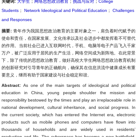
关键词:
大学生
；
网络思想政治教育
；
挑战与应对
；
College
Students
；
Network Ideological and Political Education
；
Challenges
and Responses
摘要:
青年作为我国思想政治教育的主要对象之一，肩负着时代赋予的
使命和责任，在国家发展、文化传承以及社会进步中都发挥着不可替代
的作用。当前社会已进入互联网时代，手机、电脑等电子产品飞入千家
万户，被广泛应用于居民的生产生活，网络空间成为新阵地。在此背景
下，除了传统的思想政治教育，做好高校大学生网络思想政治教育机制
的创新研究对引导青年的正确航向，确保其在信息洪流中健康成长有重
要意义，继而有助于国家建设与社会稳定和谐。
Abstract:
As one of the main targets of ideological and political
education in China, young people shoulder the mission and
responsibility bestowed by the times and play an irreplaceable role in
national development, cultural inheritance, and social progress. In
the current society, which has entered the Internet era, electronic
products such as mobile phones and computers have flown into
thousands of households and are widely used in residents’
production and life. The cyberspace has become a new battlefield.