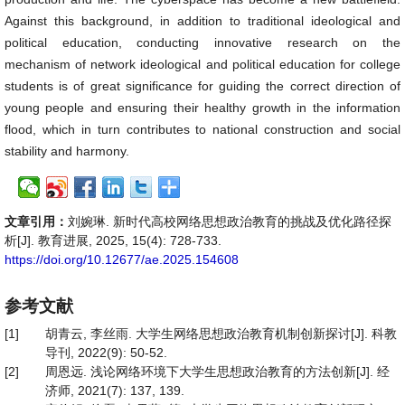
Against this background, in addition to traditional ideological and
political education, conducting innovative research on the
mechanism of network ideological and political education for college
students is of great significance for guiding the correct direction of
young people and ensuring their healthy growth in the information
flood, which in turn contributes to national construction and social
stability and harmony.
文章引用：
刘婉琳. 新时代高校网络思想政治教育的挑战及优化路径探
析[J]. 教育进展, 2025, 15(4): 728-733.
https://doi.org/10.12677/ae.2025.154608
参考文献
[1]
胡青云, 李丝雨. 大学生网络思想政治教育机制创新探讨[J]. 科教
导刊, 2022(9): 50-52.
[2]
周恩远. 浅论网络环境下大学生思想政治教育的方法创新[J]. 经
济师, 2021(7): 137, 139.