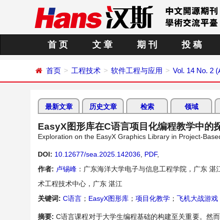
首 页
文 章
期 刊
投 稿
首页
工程技术
软件工程与应用
Vol. 14 No. 2 (
最新文章
历史文章
检索
领域
EasyX图形库在C语言项目化编程教学中的
Exploration on the EasyX Graphics Library in Project-Ba
DOI:
10.12677/sea.2025.142036
,
PDF
,
作者:
卢锡峰
：广东海洋大学电子与信息工程学院，广东 湛
术工程技术中心，广东 湛江
关键词:
C语言
；
EasyX图形库
；
项目化教学
；
飞机大战游戏
摘要:
C语言课程对于大学生编程基础的构建至关重要。然而