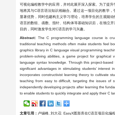
可视化编程教学中的应用，并对此展开深入探索。为了提升
地将其与C语言语法知识相融合。通过这一项目化的教学，引
显著优势，同时也建构主义学习理论，培养学生的主观能动
语言的数组、函数、指针、结构体等基础知识后，在独立开
目的，同时激发学生对C语言的学习兴趣。
Abstract:
The C programming language course is crucia
traditional teaching methods often make students feel bo
graphics library in C language visual programming teachi
problem-solving abilities, a game project for graphical 
language syntax knowledge. Through this project-based te
significant advantages in stimulating students’ interest 
incorporates constructivist learning theory to cultivate 
teaching from easy to difficult, targeting the issues 
independently developing projects after learning the funda
to enable students to quickly integrate and apply their C l
文章引用：
卢锡峰, 刘大召. EasyX图形库在C语言项目化编程教学中的