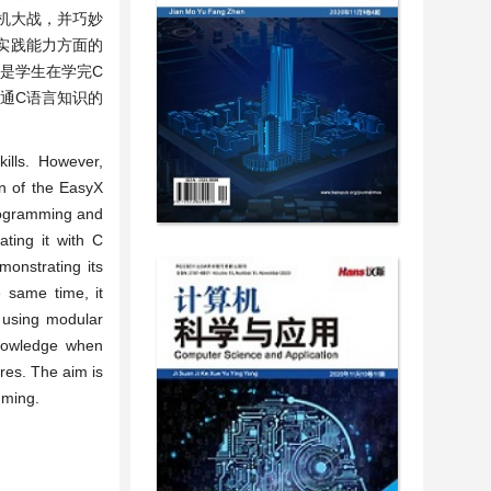
机大战，并巧妙
实践能力方面的
是学生在学完C
通C语言知识的
ills. However,
on of the EasyX
programming and
ating it with C
monstrating its
e same time, it
d using modular
knowledge when
res. The aim is
mming.