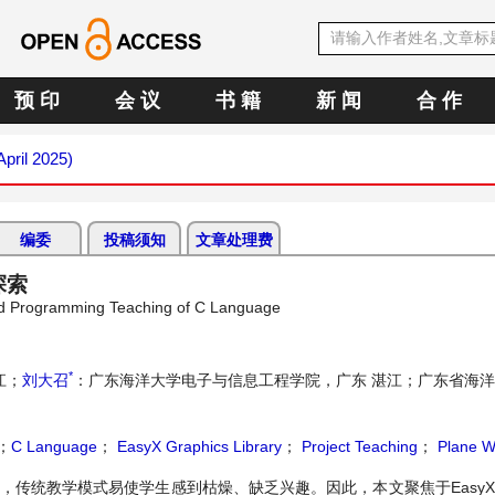
预 印
会 议
书 籍
新 闻
合 作
April 2025)
编委
投稿须知
文章处理费
探索
sed Programming Teaching of C Language
*
江；
刘大召
：广东海洋大学电子与信息工程学院，广东 湛江；广东省海
；
C Language
；
EasyX Graphics Library
；
Project Teaching
；
Plane W
，传统教学模式易使学生感到枯燥、缺乏兴趣。因此，本文聚焦于EasyX