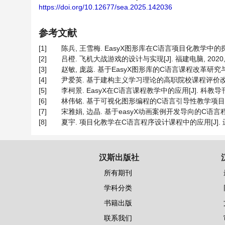
https://doi.org/10.12677/sea.2025.142036
参考文献
[1]
陈兵, 王雪梅. EasyX图形库在C语言项目化教学中的探索[J].
[2]
吕橙. 飞机大战游戏的设计与实现[J]. 福建电脑, 2020, 36(
[3]
赵敏, 庞蕊. 基于EasyX图形库的C语言课程改革研究与实践[J]
[4]
尹爱英. 基于建构主义学习理论的高职院校课程评价改革研究[J]
[5]
李柯景. EasyX在C语言课程教学中的应用[J]. 科教导刊(上旬刊
[6]
林伟铭. 基于可视化图形编程的C语言引导性教学项目设计[J]. 
[7]
宋雅娟, 边晶. 基于easyX动画案例开发导向的C语言程序设计
[8]
夏宇. 项目化教学在C语言程序设计课程中的应用[J]. 辽宁高职学
汉斯出版社
所有期刊
学科分类
书籍出版
联系我们