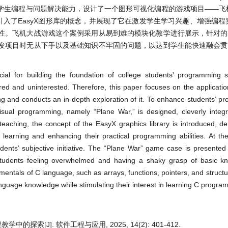
学生编程与问题解决能力，设计了一个图形可视化编程的游戏项目——飞
入了EasyX图形库的概念，并展现了它在激发学生学习兴趣、增强编程
性。飞机大战游戏这个案例采用从易到难的模块化教学进行展示，针对的
发项目时无从下手以及基础知识不牢固的问题，以达到学生能快速融会贯
l for building the foundation of college students’ programming sk
red and uninterested. Therefore, this paper focuses on the applicati
ng and conducts an in-depth exploration of it. To enhance students’ 
visual programming, namely “Plane War,” is designed, cleverly integr
aching, the concept of the EasyX graphics library is introduced, de
in learning and enhancing their practical programming abilities. At th
students’ subjective initiative. The “Plane War” game case is presente
of students feeling overwhelmed and having a shaky grasp of basic 
mentals of C language, such as arrays, functions, pointers, and structu
anguage knowledge while stimulating their interest in learning C progra
探索[J]. 软件工程与应用, 2025, 14(2): 401-412.