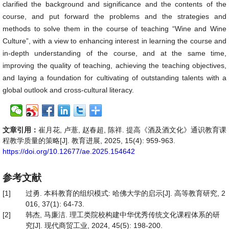
clarified the background and significance and the contents of the
course, and put forward the problems and the strategies and
methods to solve them in the course of teaching “Wine and Wine
Culture”, with a view to enhancing interest in learning the course and
in-depth understanding of the course, and at the same time,
improving the quality of teaching, achieving the teaching objectives,
and laying a foundation for cultivating of outstanding talents with a
global outlook and cross-cultural literacy.
文章引用：
崔月花, 卢薏, 赵春超, 陈祥. 提高《酒及酒文化》通识教育课
程教学质量的策略[J]. 教育进展, 2025, 15(4): 959-963.
https://doi.org/10.12677/ae.2025.154642
参考文献
[1]
过勇. 本科教育的组织模式: 哈佛大学的启示[J]. 高等教育研究, 2
016, 37(1): 64-73.
[2]
韩杰, 马廉洁. 理工类院校构建中华优秀传统文化课程体系的研
究[J]. 现代商贸工业, 2024, 45(5): 198-200.