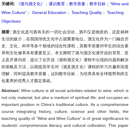
关键词:
《酒与酒文化》
；
通识教育
；
教学质量
；
教学目标
；
“Wine and
Wine Culture”
；
General Education
；
Teaching Quality
；
Teaching
Objectives
摘要:
酒文化是与酒有关的一切社会活动，酒不仅是物质的，还是精神
生活的媒介，在我国传统文化中占据重要地位。酒文化作为一门融合历
史、文化、科学等多个领域的综合性课程，其教学质量对学生的综合素
养和文化修养具有重要意义。本文阐明了酒与酒文化课开设的背景、意
义及开课内容，提出了在开设《酒和酒文化》课程中出现的问题和解决
的策略及方法，以期提高学生对《酒及酒文化》课程的学习兴趣和深度
理解，同时提高教学质量，达到教学目标，为培养具有全球视野和跨文
化素养的优秀人才奠定基础。
Abstract:
Wine culture is all social activities related to wine, which is
not only material, but also a medium of spiritual life, and occupies an
important position in China’s traditional culture. As a comprehensive
course integrating history, culture, science and other fields, the
teaching quality of “Wine and Wine Culture” is of great significance to
students’ comprehensive literacy and cultural cultivation. This paper