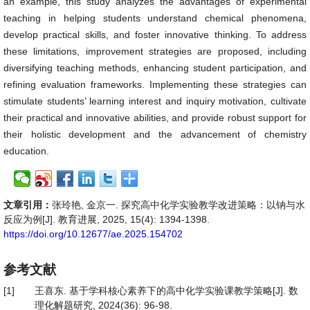
an example, this study analyzes the advantages of experimental
teaching in helping students understand chemical phenomena,
develop practical skills, and foster innovative thinking. To address
these limitations, improvement strategies are proposed, including
diversifying teaching methods, enhancing student participation, and
refining evaluation frameworks. Implementing these strategies can
stimulate students’ learning interest and inquiry motivation, cultivate
their practical and innovative abilities, and provide robust support for
their holistic development and the advancement of chemistry
education.
文章引用：
张玲艳, 金京一. 探究高中化学实验教学改进策略：以钠与水
反应为例[J]. 教育进展, 2025, 15(4): 1394-1398.
https://doi.org/10.12677/ae.2025.154702
参考文献
[1]
王喜东. 基于学科核心素养下的高中化学实验课教学策略[J]. 数
理化解题研究, 2024(36): 96-98.