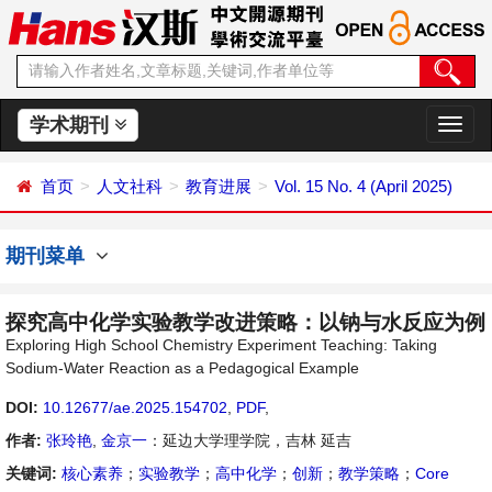
学术期刊
切
换
导
首页
人文社科
教育进展
Vol. 15 No. 4 (April 2025)
航
期刊菜单
探究高中化学实验教学改进策略：以钠与水反应为例
Exploring High School Chemistry Experiment Teaching: Taking
Sodium-Water Reaction as a Pedagogical Example
DOI:
10.12677/ae.2025.154702
,
PDF
,
作者:
张玲艳
,
金京一
：延边大学理学院，吉林 延吉
关键词:
核心素养
；
实验教学
；
高中化学
；
创新
；
教学策略
；
Core