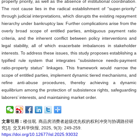
property priority, as well as the absence of institutional coordination.
The root cause lies in the radical establishment of “super-priority”
through judicial interpretations, which disrupts the existing repayment
hierarchy under bankruptcy law. Further complications arise from the
overly broad scope of entitled parties, ambiguous payment ratio
criteria, and the inherent conflict between policy interventions and
legal stability, all of which exacerbate imbalances in stakeholder
interests. To address these issues, this study proposes establishing a
typified rule system that integrates “subsistence needs-payment
ratio-property status” linkages. This framework would narrow the
scope of entitled parties, implement dynamic tiered mechanisms, and
refine anti-abuse procedures, thereby achieving a dynamic
equilibrium among the protection of subsistence rights, safeguarding
laborers’ interests, and maintaining market order.
文章引用：
楼佳珉. 商品房消费者超级优先权的权利冲突与协调路径研
究[J]. 交叉科学快报, 2025, 9(3): 249-259.
https://doi.org/10.12677/isl.2025.93032