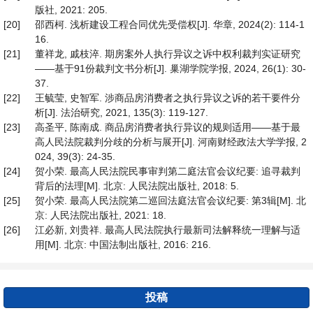
版社, 2021: 205.
[20]
邵西柯. 浅析建设工程合同优先受偿权[J]. 华章, 2024(2): 114-1
16.
[21]
董祥龙, 戚枝淬. 期房案外人执行异议之诉中权利裁判实证研究
——基于91份裁判文书分析[J]. 巢湖学院学报, 2024, 26(1): 30-
37.
[22]
王毓莹, 史智军. 涉商品房消费者之执行异议之诉的若干要件分
析[J]. 法治研究, 2021, 135(3): 119-127.
[23]
高圣平, 陈南成. 商品房消费者执行异议的规则适用——基于最
高人民法院裁判分歧的分析与展开[J]. 河南财经政法大学学报, 2
024, 39(3): 24-35.
[24]
贺小荣. 最高人民法院民事审判第二庭法官会议纪要: 追寻裁判
背后的法理[M]. 北京: 人民法院出版社, 2018: 5.
[25]
贺小荣. 最高人民法院第二巡回法庭法官会议纪要: 第3辑[M]. 北
京: 人民法院出版社, 2021: 18.
[26]
江必新, 刘贵祥. 最高人民法院执行最新司法解释统一理解与适
用[M]. 北京: 中国法制出版社, 2016: 216.
投稿