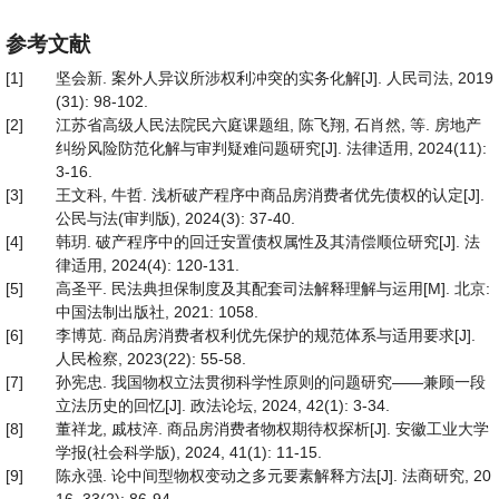
参考文献
[1]
坚会新. 案外人异议所涉权利冲突的实务化解[J]. 人民司法, 2019
(31): 98-102.
[2]
江苏省高级人民法院民六庭课题组, 陈飞翔, 石肖然, 等. 房地产
纠纷风险防范化解与审判疑难问题研究[J]. 法律适用, 2024(11):
3-16.
[3]
王文科, 牛哲. 浅析破产程序中商品房消费者优先债权的认定[J].
公民与法(审判版), 2024(3): 37-40.
[4]
韩玥. 破产程序中的回迁安置债权属性及其清偿顺位研究[J]. 法
律适用, 2024(4): 120-131.
[5]
高圣平. 民法典担保制度及其配套司法解释理解与运用[M]. 北京:
中国法制出版社, 2021: 1058.
[6]
李博苋. 商品房消费者权利优先保护的规范体系与适用要求[J].
人民检察, 2023(22): 55-58.
[7]
孙宪忠. 我国物权立法贯彻科学性原则的问题研究——兼顾一段
立法历史的回忆[J]. 政法论坛, 2024, 42(1): 3-34.
[8]
董祥龙, 戚枝淬. 商品房消费者物权期待权探析[J]. 安徽工业大学
学报(社会科学版), 2024, 41(1): 11-15.
[9]
陈永强. 论中间型物权变动之多元要素解释方法[J]. 法商研究, 20