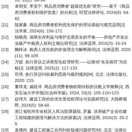
16, 33(2): 86-94.
[10]
辜明安, 李安宁. 商品房消费者“超级优先权”研究——基于《商品
房消费者权利保护批复》的分析[J]. 经贸法律评论, 2024(6): 64-
82.
[11]
陆家豪. 商品房消费者权利优先保护的理论基础与规范适用[J].
法学家, 2024(6): 156-172.
[12]
陆晓燕. 保障生存利益与维护交易安全的平衡——房地产开发企
业破产中购房人权利之顺位研究[J]. 法律适用, 2016(3): 16-24.
[13]
阙梓冰. 购房人优先权的价值理念与解释路径[J]. 法律适用, 2020
(11): 99-109.
[14]
万挺. 执行异议之诉类型化处理研究——以推动“名实相符”为目
标[J]. 法律适用, 2025(2): 117-133.
[15]
司伟. 执行异议纠纷裁判思路与裁判规则[M]. 北京: 法律出版社,
2020: 215.
[16]
董祥龙, 戚枝淬. 商品房消费者物权期待权的法教义学阐释[J]. 西
安石油大学学报(社会科学版), 2024, 33(3): 105-110+123.
[17]
赵伟方. 建设工程价款优先受偿权理论与实践研究[J]. 大陆桥视
野, 2024(5): 58-60.
[18]
浙江省杭州市余杭区人民法院课题组, 罗鑫. 涉房破产企业在建
工程续建的困境与解决方法的探索[J]. 法律适用, 2016(3): 25-2
9.
[19]
袁继尚. 建设工程施工合同纠纷疑难问题研究[M]. 北京: 法律出