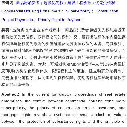
关键词:
商品房消费者
；
超级优先权
；
建设工程价款
；
优先受偿权
；
Commercial Housing Consumers
；
Super-Priority
；
Construction
Project Payments
；
Priority Right to Payment
摘要:
当前房地产企业破产程序中，商品房消费者超级优先权与建设工
程价款优先受偿权、抵押权之间的权利冲突，暴露出法律体系内部生存
权保障与物权优先原则的价值碰撞及制度协同缺位的困境。究其根源，
司法解释对“超级优先权”的激进创制打破了破产法既有的清偿顺位，而
权利主体泛化、支付比例标准模糊及政策干预与法律稳定性的矛盾进一
步加剧了利益失衡。对此，可通过构建“生存性需求–支付比例–房屋状
态”联动的类型化规则体系，限缩权利主体范围、建立动态分层机制并
完善滥用防范程序，从而实现生存权保障、劳动者权益保护与市场秩序
稳定的动态平衡。
Abstract:
In the current bankruptcy proceedings of real estate
enterprises, the conflict between commercial housing consumers’
super-priority, the priority of construction project payments, and
mortgage rights reveals a systemic dilemma: a clash of values
between the protection of subsistence rights and the principle of