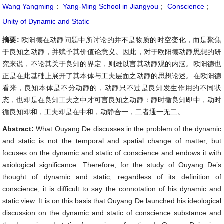
Wang Yangming
；
Yang-Ming School in Jiangyou
；
Conscience
；
Unity of Dynamic and Static
摘要:
欧阳德在动静问题中所讨论的并不是物质的时空变化，而是聚焦
于良知之动静，并赋予其价值论意义。因此，对于欧阳德动静思想的研
究来说，不论其关于良知的界定，则难以言其动静观的内涵。欧阳德也
正是在此基础上展开了其本体与工夫层面之动静的思想论述。在欧阳德
看来，良知本体是不分动静的，动静只不过是良知发生作用的不同状
态，也即是在良知工夫之中才可言良知之动静：静时循良知即中，动时
循良知即和，工夫即是在中和，动静合一，二者通一无二。
Abstract:
What Ouyang De discusses in the problem of the dynamic
and static is not the temporal and spatial change of matter, but
focuses on the dynamic and static of conscience and endows it with
axiological significance. Therefore, for the study of Ouyang De’s
thought of dynamic and static, regardless of its definition of
conscience, it is difficult to say the connotation of his dynamic and
static view. It is on this basis that Ouyang De launched his ideological
discussion on the dynamic and static of conscience substance and