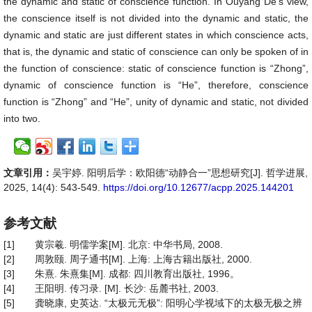
the dynamic and static of conscience function. In Ouyang De’s view,
the conscience itself is not divided into the dynamic and static, the
dynamic and static are just different states in which conscience acts,
that is, the dynamic and static of conscience can only be spoken of in
the function of conscience: static of conscience function is “Zhong”,
dynamic of conscience function is “He”, therefore, conscience
function is “Zhong” and “He”, unity of dynamic and static, not divided
into two.
文章引用：
吴宇婷. 阳明后学：欧阳德“动静合一”思想研究[J]. 哲学进展,
2025, 14(4): 543-549.
https://doi.org/10.12677/acpp.2025.144201
参考文献
[1]
黄宗羲. 明儒学案[M]. 北京: 中华书局, 2008.
[2]
周敦颐. 周子通书[M]. 上海: 上海古籍出版社, 2000.
[3]
朱熹. 朱熹集[M]. 成都: 四川教育出版社, 1996。
[4]
王阳明. 传习录. [M]. 长沙: 岳麓书社, 2003.
[5]
龚晓康, 史英达. “太极元无极”: 阳明心学视域下的太极无极之辨