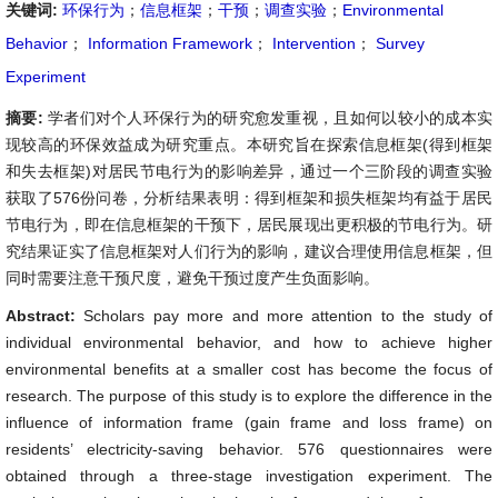
关键词:
环保行为
；
信息框架
；
干预
；
调查实验
；
Environmental
Behavior
；
Information Framework
；
Intervention
；
Survey
Experiment
摘要:
学者们对个人环保行为的研究愈发重视，且如何以较小的成本实
现较高的环保效益成为研究重点。本研究旨在探索信息框架(得到框架
和失去框架)对居民节电行为的影响差异，通过一个三阶段的调查实验
获取了576份问卷，分析结果表明：得到框架和损失框架均有益于居民
节电行为，即在信息框架的干预下，居民展现出更积极的节电行为。研
究结果证实了信息框架对人们行为的影响，建议合理使用信息框架，但
同时需要注意干预尺度，避免干预过度产生负面影响。
Abstract:
Scholars pay more and more attention to the study of
individual environmental behavior, and how to achieve higher
environmental benefits at a smaller cost has become the focus of
research. The purpose of this study is to explore the difference in the
influence of information frame (gain frame and loss frame) on
residents’ electricity-saving behavior. 576 questionnaires were
obtained through a three-stage investigation experiment. The