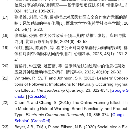
信息分享的影响机制研究——基于眼动追踪技术[J]. 情报杂志, 2
024, 43(11): 199-207.
[17]
张书维, 刘星, 汪彦. 目标框架对居民社区安全合作生产意愿的影
响：风险感知的中介作用[J]. 西北大学学报(哲学社会科学版), 20
24, 54(4): 5-20.
[18]
张成福, 孙妍. 作为公共政策干预工具的“助推”: 缘起、应用与批
判[J]. 北京行政学院学报, 2024(6): 43-53.
[19]
邹虹, 熊猛, 陈婉仪, 等. 程序公正对网络集群行为倾向的影响: 群
体相对剥夺和群体认同的作用[J]. 心理科学, 2025, 48(1): 231-2
41.
[20]
曹锦丹, 钟玉骏, 姚艺倍, 等. 健康风险认知过程中的信息框架效
应及其神经活动特征分析[J]. 情报科学, 2022, 40(10): 26-32.
[21]
Whiteley, P., Sy, T. and Johnson, S.K. (2012) Leaders’ Concep
tions of Followers: Implications for Naturally Occurring Pygmal
ion Effects.
The
Leadership
Quarterly
, 23, 822-834. [
Google S
cholar
] [
CrossRef
]
[22]
Chen, Y. and Chang, S. (2015) The Online Framing Effect: Th
e Moderating Role of Warning, Brand Familiarity, and Product
Type.
Electronic
Commerce
Research
, 16, 355-374. [
Google
Scholar
] [
CrossRef
]
[23]
Bayer, J.B., Triệu, P. and Ellison, N.B. (2020) Social Media Ele