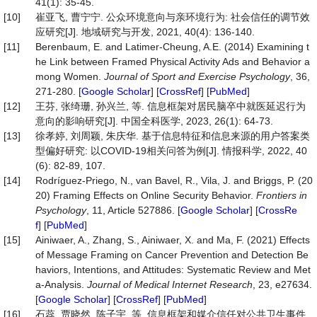
41(1): 35-45.
[10]
崔亚飞, 曹宁宁. 公众环境意向与亲环境行为: 社会信任的调节效
应研究[J]. 地域研究与开发, 2021, 40(4): 136-140.
[11]
Berenbaum, E. and Latimer-Cheung, A.E. (2014) Examining t
he Link between Framed Physical Activity Ads and Behavior a
mong Women.
Journal
of
Sport
and
Exercise
Psychology
, 36,
271-280. [
Google Scholar
] [
CrossRef
] [
PubMed
]
[12]
王芬, 张绮珊, 孙兴兰, 等. 信息框架对居民脑卒中就医延迟行为
意向的影响研究[J]. 中国全科医学, 2023, 26(1): 64-73.
[13]
徐孝婷, 刘周颖, 朱庆华. 基于信息特征和信息来源的用户答案类
型偏好研究: 以COVID-19相关问答为例[J]. 情报科学, 2022, 40
(6): 82-89, 107.
[14]
Rodríguez-Priego, N., van Bavel, R., Vila, J. and Briggs, P. (20
20) Framing Effects on Online Security Behavior.
Frontiers
in
Psychology
, 11, Article 527886. [
Google Scholar
] [
CrossRe
f
] [
PubMed
]
[15]
Ainiwaer, A., Zhang, S., Ainiwaer, X. and Ma, F. (2021) Effects
of Message Framing on Cancer Prevention and Detection Be
haviors, Intentions, and Attitudes: Systematic Review and Met
a-Analysis.
Journal
of
Medical
Internet
Research
, 23, e27634.
[
Google Scholar
] [
CrossRef
] [
PubMed
]
[16]
石蕊, 贾晓然, 陈子宇, 等. 信息框架和媒介信任对公共卫生事件