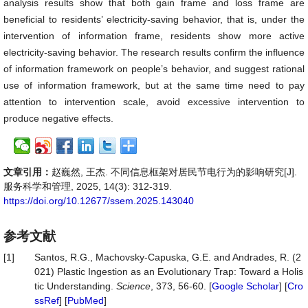
analysis results show that both gain frame and loss frame are
beneficial to residents’ electricity-saving behavior, that is, under the
intervention of information frame, residents show more active
electricity-saving behavior. The research results confirm the influence
of information framework on people’s behavior, and suggest rational
use of information framework, but at the same time need to pay
attention to intervention scale, avoid excessive intervention to
produce negative effects.
文章引用：
赵巍然, 王杰. 不同信息框架对居民节电行为的影响研究[J].
服务科学和管理, 2025, 14(3): 312-319.
https://doi.org/10.12677/ssem.2025.143040
参考文献
[1]
Santos, R.G., Machovsky-Capuska, G.E. and Andrades, R. (2
021) Plastic Ingestion as an Evolutionary Trap: Toward a Holis
tic Understanding.
Science
, 373, 56-60. [
Google Scholar
] [
Cro
ssRef
] [
PubMed
]