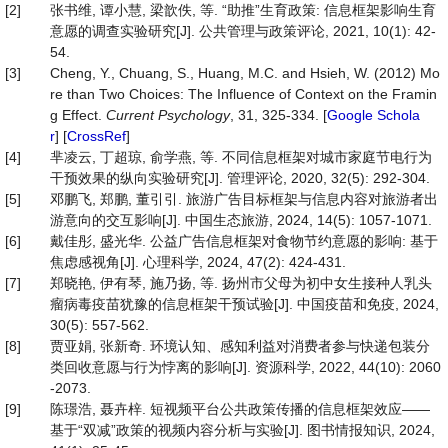
[2]
张书维, 谭小慧, 梁歆佚, 等. “助推”生育政策: 信息框架影响生育
意愿的调查实验研究[J]. 公共管理与政策评论, 2021, 10(1): 42-
54.
[3]
Cheng, Y., Chuang, S., Huang, M.C. and Hsieh, W. (2012) Mo
re than Two Choices: The Influence of Context on the Framin
g Effect.
Current
Psychology
, 31, 325-334. [
Google Schola
r
] [
CrossRef
]
[4]
芈凌云, 丁超琼, 俞学燕, 等. 不同信息框架对城市家庭节电行为
干预效果的纵向实验研究[J]. 管理评论, 2020, 32(5): 292-304.
[5]
邓鹏飞, 郑鹏, 董引引. 旅游广告目标框架与信息内容对旅游者出
游意向的交互影响[J]. 中国生态旅游, 2024, 14(5): 1057-1071.
[6]
戴佳彤, 盛光华. 公益广告信息框架对食物节约意愿的影响: 基于
焦虑感视角[J]. 心理科学, 2024, 47(2): 424-431.
[7]
郑晓艳, 伊有琴, 施乃扬, 等. 扬州市父母为初中女生接种人乳头
瘤病毒疫苗犹豫的信息框架干预试验[J]. 中国疫苗和免疫, 2024,
30(5): 557-562.
[8]
贾亚娟, 张新奇. 环境认知、感知利益对消费者参与快递包装分
类回收意愿与行为悖离的影响[J]. 资源科学, 2022, 44(10): 2060
-2073.
[9]
陈璟浩, 聂卉梓. 短视频平台公共政策传播的信息框架效应——
基于“双减”政策的视频内容分析与实验[J]. 图书情报知识, 2024,