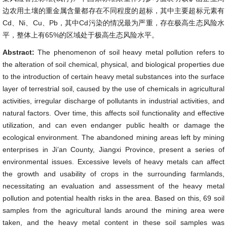
边农用土壤的重金属含量都存在不同程度的超标，其中主要超标元素有
Cd、Ni、Cu、Pb，其中Cd污染的情况最为严重，存在极高生态风险水
平，整体上有65%的区域处于极高生态风险水平。
Abstract:
The phenomenon of soil heavy metal pollution refers to
the alteration of soil chemical, physical, and biological properties due
to the introduction of certain heavy metal substances into the surface
layer of terrestrial soil, caused by the use of chemicals in agricultural
activities, irregular discharge of pollutants in industrial activities, and
natural factors. Over time, this affects soil functionality and effective
utilization, and can even endanger public health or damage the
ecological environment. The abandoned mining areas left by mining
enterprises in Ji’an County, Jiangxi Province, present a series of
environmental issues. Excessive levels of heavy metals can affect
the growth and usability of crops in the surrounding farmlands,
necessitating an evaluation and assessment of the heavy metal
pollution and potential health risks in the area. Based on this, 69 soil
samples from the agricultural lands around the mining area were
taken, and the heavy metal content in these soil samples was