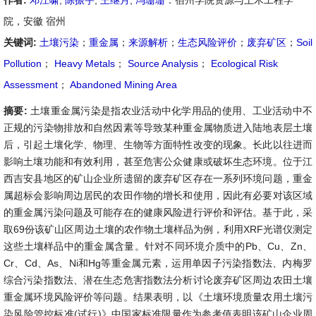
作者:
邓江啸
,
陈振宇
,
王继月
,
冯珊珊
：宿州学院资源与土木工程学
院，安徽 宿州
关键词:
土壤污染
；
重金属
；
来源解析
；
生态风险评价
；
废弃矿区
；
Soil
Pollution
；
Heavy Metals
；
Source Analysis
；
Ecological Risk
Assessment
；
Abandoned Mining Area
摘要:
土壤重金属污染是指农业活动中化学用品的使用、工业活动中不
正规的污染物排放和自然因素等导致某种重金属物质进入陆地表层土壤
后，引起土壤化学、物理、生物等方面特性改变的现象。长此以往进而
影响土壤功能和有效利用，甚至危害公众健康或破坏生态环境。位于江
西吉安县地区的矿山企业所遗留的废弃矿区存在一系列环境问题，重金
属超标会影响周边居民的农田作物的增长和使用，因此有必要对该区域
的重金属污染问题及可能存在的健康风险进行评价和评估。基于此，采
取69份该矿山区周边土壤的农作物土壤样品为例，利用XRF光谱仪测定
这些土壤样品中的重金属含量。针对不同环境介质中的Pb、Cu、Zn、
Cr、Cd、As、Ni和Hg等重金属元素，运用单因子污染指数法、内梅罗
综合污染指数法、潜在生态危害指数法分析讨论废弃矿区周边农田土壤
重金属环境风险评价等问题。结果表明，以《土壤环境质量农用土壤污
染风险管控标准(试行)》中国家标准限量作为参考值表明该矿山企业周