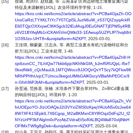
[15]
徐璐, 周洪印, 赵炫越, 等. 云南某矿区周边耕地土壤重金属污染
特征及来源解析[J/OL]. 农业环境科学学报, 1-15.
https://kns.cnki.net/kcms2/article/abstract?v=PCBa4GjaZh-OO
UxsCaRzLTYXKLTtYc7Y07CplSLJuzN6uW_ir537QIZsyq4ckR
E60TQjcOXXxywC9fASgck32lEuMugJ0EuGNATTjEPW5y4RB
z6V21BYAqMb1riCKAh5VmQWki33-1EAeiup5UZPLfP7tvq68rt
1O39Jzo-UHT8=&uniplatform=NZKPT
, 2025-03-01.
[16]
王佳琪, 柳蒙蒙, 汪志永, 等. 典型工业废水有机污染物特征和分
析方法[J/OL]. 工业水处理, 1-46.
https://kns.cnki.net/kcms2/article/abstract?v=PCBa4GjaZh8-H
sjs6zunCC_7ILhIQw77bkb6pjcNKhNkGfA_bJmf5RUQpL-l5eT
0kxdNik6_cQcMaulJL1MTQWocc8JJOQirQvYTScy7kQFkw98
NRhPPHhUvjcCTUmcu3kegoUlMbGAlK0xcyVBlaNhPEOCxr9
n-Gfxh9liPJbM=&uniplatform=NZKPT
, 2025-03-01.
[17]
孙旻涵, 范拴喜, 张楠. 水培条件下聚合草对Pb、Zn和Cd重金属
的响应特征[J/OL]. 环境科学, 1-20.
https://kns.cnki.net/kcms2/article/abstract?v=PCBa4GjaZh_VV
fxUOEpoYO-JIzUOAQeJ2t3VYxIZMS0zKpejYAUoN5v0zJxe64
8W7XFK1SEpkIL7X6Cgop_M2aBKMsnC8YlROqzDdFq2U_fZ
NYzUrPP3kFAlgIm0cPzzAbZVdraEtSoRALBQ4Wa870xIjlNbH
OFfMxTW9g8gDek=&uniplatform=NZKPT
, 2025-03-04.
[18]
付小东, 王宗元, 孙聪伍, 等. 露天铅锌采矿区周边土壤重金属污