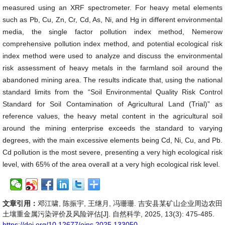
measured using an XRF spectrometer. For heavy metal elements
such as Pb, Cu, Zn, Cr, Cd, As, Ni, and Hg in different environmental
media, the single factor pollution index method, Nemerow
comprehensive pollution index method, and potential ecological risk
index method were used to analyze and discuss the environmental
risk assessment of heavy metals in the farmland soil around the
abandoned mining area. The results indicate that, using the national
standard limits from the “Soil Environmental Quality Risk Control
Standard for Soil Contamination of Agricultural Land (Trial)” as
reference values, the heavy metal content in the agricultural soil
around the mining enterprise exceeds the standard to varying
degrees, with the main excessive elements being Cd, Ni, Cu, and Pb.
Cd pollution is the most severe, presenting a very high ecological risk
level, with 65% of the area overall at a very high ecological risk level.
文章引用：
邓江啸, 陈振宇, 王继月, 冯珊珊. 吉安县某矿山企业周边农田
土壤重金属污染评价及风险评估[J]. 自然科学, 2025, 13(3): 475-485.
https://doi.org/10.12677/ojns.2025.133050