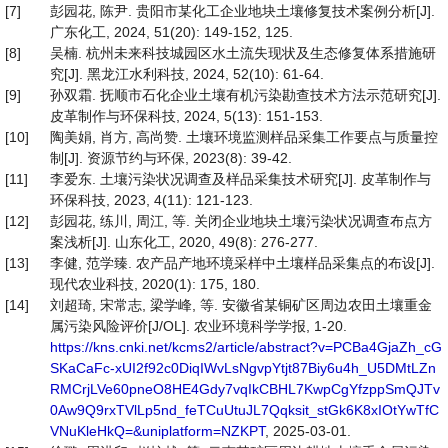
[7]
彭园花, 陈尹. 贵阳市某化工企业地块土壤修复技术案例分析[J].
广东化工, 2024, 51(20): 149-152, 125.
[8]
吴楠. 杭州未来科技城园区水土流失现状及生态修复体系措施研
究[J]. 黑龙江水利科技, 2024, 52(10): 61-64.
[9]
孙双霜. 抚顺市石化企业土壤有机污染勘查技术方法示范研究[J].
皮革制作与环保科技, 2024, 5(13): 151-153.
[10]
陶美娟, 肖方, 高尚赞. 土壤环境监测样品采集工作要点与质量控
制[J]. 资源节约与环保, 2023(8): 39-42.
[11]
李爱东. 土壤污染状况调查及样品采集技术研究[J]. 皮革制作与
环保科技, 2023, 4(11): 121-123.
[12]
彭园花, 练川, 周江, 等. 关闭企业地块土壤污染状况调查布点方
案浅析[J]. 山东化工, 2020, 49(8): 276-277.
[13]
李健, 范学臻. 农产品产地环境采样中土壤样品采集点的布设[J].
现代农业科技, 2020(1): 175, 180.
[14]
刘超琦, 宋常志, 梁学峰, 等. 安徽省某铜矿区周边农田土壤重金
属污染风险评价[J/OL]. 农业环境科学学报, 1-20.
https://kns.cnki.net/kcms2/article/abstract?v=PCBa4GjaZh_cG
SKaCaFc-xUI2f92c0DiqIWvLsNgvpYtjt87Biy6u4h_U5DMtLZn
RMCrjLVe60pneO8HE4Gdy7vqIkCBHL7KwpCgYfzppSmQJTv
0Aw9Q9rxTVlLp5nd_feTCuUtuJL7Qqksit_stGk6K8xIOtYwTfC
VNuKleHkQ=&uniplatform=NZKPT
, 2025-03-01.