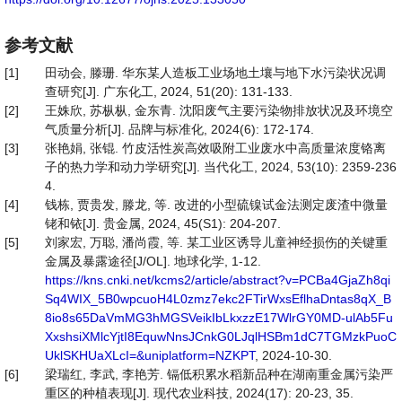
参考文献
[1]
田动会, 滕珊. 华东某人造板工业场地土壤与地下水污染状况调
查研究[J]. 广东化工, 2024, 51(20): 131-133.
[2]
王姝欣, 苏枞枞, 金东青. 沈阳废气主要污染物排放状况及环境空
气质量分析[J]. 品牌与标准化, 2024(6): 172-174.
[3]
张艳娟, 张锟. 竹皮活性炭高效吸附工业废水中高质量浓度铬离
子的热力学和动力学研究[J]. 当代化工, 2024, 53(10): 2359-236
4.
[4]
钱栋, 贾贵发, 滕龙, 等. 改进的小型硫镍试金法测定废渣中微量
铑和铱[J]. 贵金属, 2024, 45(S1): 204-207.
[5]
刘家宏, 万聪, 潘尚霞, 等. 某工业区诱导儿童神经损伤的关键重
金属及暴露途径[J/OL]. 地球化学, 1-12.
https://kns.cnki.net/kcms2/article/abstract?v=PCBa4GjaZh8qi
Sq4WIX_5B0wpcuoH4L0zmz7ekc2FTirWxsEflhaDntas8qX_B
8io8s65DaVmMG3hMGSVeikIbLkxzzE17WlrGY0MD-ulAb5Fu
XxshsiXMlcYjtI8EquwNnsJCnkG0LJqlHSBm1dC7TGMzkPuoC
UklSKHUaXLcI=&uniplatform=NZKPT
, 2024-10-30.
[6]
梁瑞红, 李武, 李艳芳. 镉低积累水稻新品种在湖南重金属污染严
重区的种植表现[J]. 现代农业科技, 2024(17): 20-23, 35.