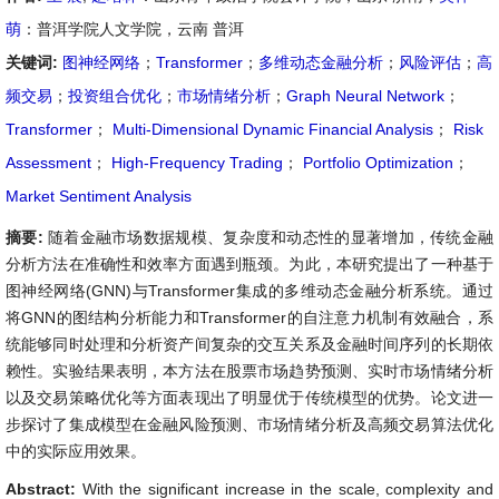
萌
：普洱学院人文学院，云南 普洱
关键词:
图神经网络
；
Transformer
；
多维动态金融分析
；
风险评估
；
高
频交易
；
投资组合优化
；
市场情绪分析
；
Graph Neural Network
；
Transformer
；
Multi-Dimensional Dynamic Financial Analysis
；
Risk
Assessment
；
High-Frequency Trading
；
Portfolio Optimization
；
Market Sentiment Analysis
摘要:
随着金融市场数据规模、复杂度和动态性的显著增加，传统金融
分析方法在准确性和效率方面遇到瓶颈。为此，本研究提出了一种基于
图神经网络(GNN)与Transformer集成的多维动态金融分析系统。通过
将GNN的图结构分析能力和Transformer的自注意力机制有效融合，系
统能够同时处理和分析资产间复杂的交互关系及金融时间序列的长期依
赖性。实验结果表明，本方法在股票市场趋势预测、实时市场情绪分析
以及交易策略优化等方面表现出了明显优于传统模型的优势。论文进一
步探讨了集成模型在金融风险预测、市场情绪分析及高频交易算法优化
中的实际应用效果。
Abstract:
With the significant increase in the scale, complexity and