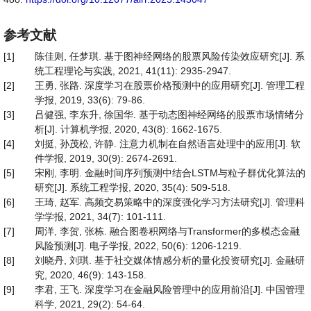
参考文献
[1]
陈佳则, 任梦琪. 基于图神经网络的股票风险传染效应研究[J]. 系
统工程理论与实践, 2021, 41(11): 2935-2947.
[2]
王勇, 张路. 深度学习在股票价格预测中的应用研究[J]. 管理工程
学报, 2019, 33(6): 79-86.
[3]
吕健强, 李东升, 徐国华. 基于动态图神经网络的股票市场情绪分
析[J]. 计算机学报, 2020, 43(8): 1662-1675.
[4]
刘挺, 孙茂松, 许静. 注意力机制在自然语言处理中的应用[J]. 软
件学报, 2019, 30(9): 2674-2691.
[5]
宋刚, 李明. 金融时间序列预测中结合LSTM与粒子群优化算法的
研究[J]. 系统工程学报, 2020, 35(4): 509-518.
[6]
王琦, 赵军. 高频交易策略中的深度强化学习方法研究[J]. 管理科
学学报, 2021, 34(7): 101-111.
[7]
周洋, 李贺, 张栋. 融合图卷积网络与Transformer的多模态金融
风险预测[J]. 电子学报, 2022, 50(6): 1206-1219.
[8]
刘晓丹, 刘琪. 基于社交媒体情感分析的量化投资研究[J]. 金融研
究, 2020, 46(9): 143-158.
[9]
李君, 王飞. 深度学习在金融风险管理中的应用前沿[J]. 中国管理
科学, 2021, 29(2): 54-64.