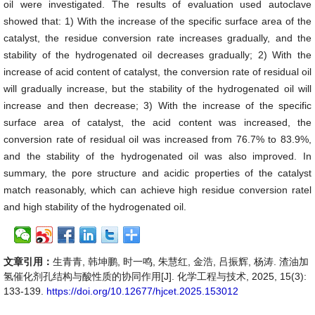
oil were investigated. The results of evaluation used autoclave
showed that: 1) With the increase of the specific surface area of the
catalyst, the residue conversion rate increases gradually, and the
stability of the hydrogenated oil decreases gradually; 2) With the
increase of acid content of catalyst, the conversion rate of residual oil
will gradually increase, but the stability of the hydrogenated oil will
increase and then decrease; 3) With the increase of the specific
surface area of catalyst, the acid content was increased, the
conversion rate of residual oil was increased from 76.7% to 83.9%,
and the stability of the hydrogenated oil was also improved. In
summary, the pore structure and acidic properties of the catalyst
match reasonably, which can achieve high residue conversion ratel
and high stability of the hydrogenated oil.
文章引用：
生青青, 韩坤鹏, 时一鸣, 朱慧红, 金浩, 吕振辉, 杨涛. 渣油加
氢催化剂孔结构与酸性质的协同作用[J]. 化学工程与技术, 2025, 15(3):
133-139.
https://doi.org/10.12677/hjcet.2025.153012