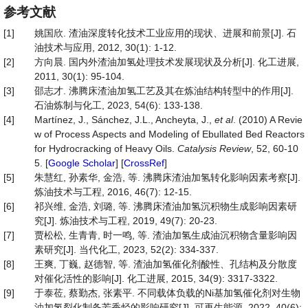
参考文献
[1]
姚国欣. 渣油深度转化技术工业应用的现状、进展和前景[J]. 石
油技术与应用, 2012, 30(1): 1-12.
[2]
方向晨. 国内外渣油加氢处理技术发展现状及分析[J]. 化工进展,
2011, 30(1): 95-104.
[3]
邵志才. 沸腾床渣油加氢工艺及其在炼油结构转型中的作用[J].
石油炼制与化工, 2023, 54(6): 133-138.
[4]
Martínez, J., Sánchez, J.L., Ancheyta, J.,
et al
. (2010) A Revie
w of Process Aspects and Modeling of Ebullated Bed Reactors
for Hydrocracking of Heavy Oils.
Catalysis Review
, 52, 60-10
5. [
Google Scholar
] [
CrossRef
]
[5]
朱慧红, 孙素华, 金浩, 等. 沸腾床渣油加氢转化影响因素考察[J].
炼油技术与工程, 2016, 46(7): 12-15.
[6]
祁兴维, 金浩, 刘璐, 等. 沸腾床渣油加氢沉积物生成影响因素研
究[J]. 炼油技术与工程, 2019, 49(7): 20-23.
[7]
贾松松, 生青青, 时一鸣, 等. 渣油加氢生成油沉积物含量影响因
素研究[J]. 当代化工, 2023, 52(2): 334-337.
[8]
王爽, 丁巍, 赵德智, 等. 渣油加氢催化剂酸性、孔结构及分散度
对催化活性的影响[J]. 化工进展, 2015, 34(9): 3317-3322.
[9]
于泰莅, 蔡勤杰, 张素平. 不同载体负载的Ni基加氢催化剂对生物
油加氢裂化制备芳香烃的影响研究[J]. 可再生能源, 2022, 40(6):