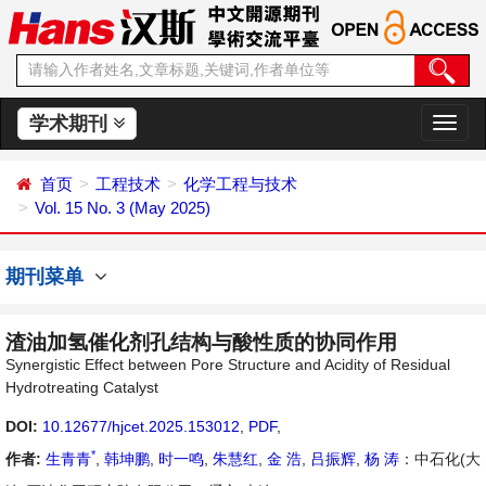
学术期刊
切
换
导
首页
工程技术
化学工程与技术
航
Vol. 15 No. 3 (May 2025)
期刊菜单
渣油加氢催化剂孔结构与酸性质的协同作用
Synergistic Effect between Pore Structure and Acidity of Residual
Hydrotreating Catalyst
DOI:
10.12677/hjcet.2025.153012
,
PDF
,
*
作者:
生青青
,
韩坤鹏
,
时一鸣
,
朱慧红
,
金 浩
,
吕振辉
,
杨 涛
：中石化(大