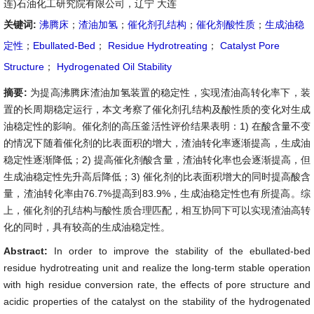
连)石油化工研究院有限公司，辽宁 大连
关键词:
沸腾床
；
渣油加氢
；
催化剂孔结构
；
催化剂酸性质
；
生成油稳
定性
；
Ebullated-Bed
；
Residue Hydrotreating
；
Catalyst Pore
Structure
；
Hydrogenated Oil Stability
摘要:
为提高沸腾床渣油加氢装置的稳定性，实现渣油高转化率下，装
置的长周期稳定运行，本文考察了催化剂孔结构及酸性质的变化对生成
油稳定性的影响。催化剂的高压釜活性评价结果表明：1) 在酸含量不变
的情况下随着催化剂的比表面积的增大，渣油转化率逐渐提高，生成油
稳定性逐渐降低；2) 提高催化剂酸含量，渣油转化率也会逐渐提高，但
生成油稳定性先升高后降低；3) 催化剂的比表面积增大的同时提高酸含
量，渣油转化率由76.7%提高到83.9%，生成油稳定性也有所提高。综
上，催化剂的孔结构与酸性质合理匹配，相互协同下可以实现渣油高转
化的同时，具有较高的生成油稳定性。
Abstract:
In order to improve the stability of the ebullated-bed
residue hydrotreating unit and realize the long-term stable operation
with high residue conversion rate, the effects of pore structure and
acidic properties of the catalyst on the stability of the hydrogenated