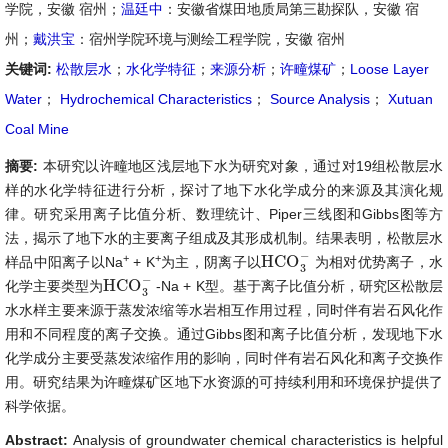
学院，安徽 宿州；
温廷中
：安徽省煤田地质局第三勘探队，安徽 宿
州；
戴洪宝
：宿州学院环境与测绘工程学院，安徽 宿州
关键词:
松散层水
；
水化学特征
；
来源分析
；
许疃煤矿
；
Loose Layer
Water
；
Hydrochemical Characteristics
；
Source Analysis
；
Xutuan
Coal Mine
摘要:
本研究以许疃地区浅层地下水为研究对象，通过对19组松散层水
样的水化学特征进行分析，探讨了地下水化学成分的来源及其演化规
律。研究采用离子比值分析、数理统计、Piper三线图和Gibbs图等方
法，揭示了地下水的主要离子组成及其形成机制。结果表明，松散层水
−
+
+
HCO
样品中阳离子以Na
+ K
为主，阴离子以
为相对优势离子，水
HCO
3
−
3
−
HCO
化学主要类型为
-Na + K型。基于离子比值分析，研究区松散层
HCO
3
−
3
水水样主要来源于蒸发浓缩等水岩相互作用过程，同时伴有岩石风化作
用和不同程度的离子交换。通过Gibbs图和离子比值分析，发现地下水
化学成分主要受蒸发浓缩作用的影响，同时伴有岩石风化和离子交换作
用。研究结果为许疃煤矿区地下水资源的可持续利用和环境保护提供了
科学依据。
Abstract:
Analysis of groundwater chemical characteristics is helpful