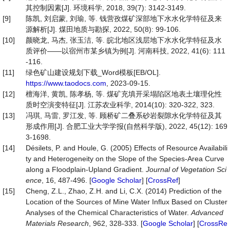
其控制因素[J]. 环境科学, 2018, 39(7): 3142-3149.
[9]
陈凯, 刘启蒙, 刘瑜, 等. 钱营孜煤矿深部地下水水化学特征及来
源解析[J]. 煤田地质与勘探, 2022, 50(8): 99-106.
[10]
颜晓龙, 马杰, 张玉洁, 等. 皖北地区浅层地下水水化学特征及水
质评价——以宿州市某乡镇为例[J]. 河南科技, 2022, 41(6): 111
-116.
[11]
绿色矿山建设规划下载_Word模板[EB/OL].
https://www.taodocs.com
, 2023-09-15.
[12]
檀海洋, 黄凯, 陈孝杨, 等. 煤矿充填开采塌陷区地表土壤理化性
质时空演变特征[J]. 江苏农业科学, 2014(10): 320-322, 323.
[13]
冯琪, 马雷, 罗江发, 等. 顾桥矿二叠系砂岩裂隙水化学特征及其
形成作用[J]. 合肥工业大学学报(自然科学版), 2022, 45(12): 169
3-1698.
[14]
Désilets, P. and Houle, G. (2005) Effects of Resource Availabili
ty and Heterogeneity on the Slope of the Species-Area Curve
along a Floodplain-Upland Gradient.
Journal of Vegetation Sci
ence
, 16, 487-496. [
Google Scholar
] [
CrossRef
]
[15]
Cheng, Z.L., Zhao, Z.H. and Li, C.X. (2014) Prediction of the
Location of the Sources of Mine Water Influx Based on Cluster
Analyses of the Chemical Characteristics of Water.
Advanced
Materials Research
, 962, 328-333. [
Google Scholar
] [
CrossRe