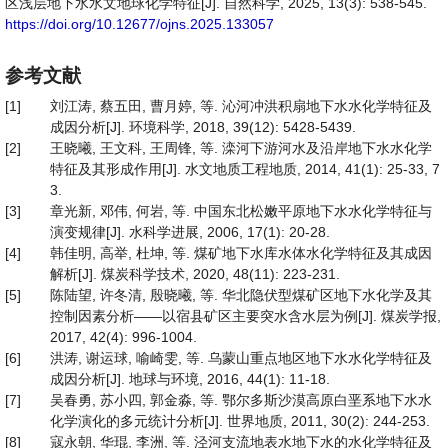
区浅层地下水水文地球化学特征[J]. 自然科学, 2025, 13(3): 538-545.
https://doi.org/10.12677/ojns.2025.133057
参考文献
[1]
刘江涛, 蔡五田, 曹月婷, 等. 沁河冲洪积扇地下水水化学特征及
成因分析[J]. 环境科学, 2018, 39(12): 5428-5439.
[2]
王晓曦, 王文科, 王周锋, 等. 滦河下游河水及沿岸地下水水化学
特征及其形成作用[J]. 水文地质工程地质, 2014, 41(1): 25-33, 7
3.
[3]
章光新, 邓伟, 何岩, 等. 中国东北松嫩平原地下水水化学特征与
演变规律[J]. 水科学进展, 2006, 17(1): 20-28.
[4]
韩佳明, 高举, 杜坤, 等. 煤矿地下水库水体水化学特征及其成因
解析[J]. 煤炭科学技术, 2020, 48(11): 223-231.
[5]
陈陆望, 许冬清, 殷晓曦, 等. 华北隐伏型煤矿区地下水化学及其
控制因素分析——以宿县矿区主要突水含水层为例[J]. 煤炭学报,
2017, 42(4): 996-1004.
[6]
洪涛, 谢运球, 喻崎雯, 等. 乌蒙山重点地区地下水水化学特征及
成因分析[J]. 地球与环境, 2016, 44(1): 11-18.
[7]
吴春勇, 苏小四, 郭金淼, 等. 鄂尔多斯沙漠高原白垩系地下水水
化学演化的多元统计分析[J]. 世界地质, 2011, 30(2): 244-253.
[8]
寇永朝, 华琨, 李洲, 等. 泾河支流地表水地下水的水化学特征及