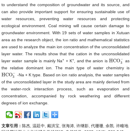
to understand the composition of groundwater and its source, and
can also provide important support for ensuring sustainable use of
water resources, preventing water resources and protecting
ecological environment. Coal mining will cause certain damage to
groundwater environment. With 19 sets of water samples in Xutuan
area as the research object, the ion ratio and mathematical statistics
are used to analyze the main ion concentration of the unconsolidated
layer water. The results show that the cation in the unconsolidated
−
+
+
HCO
layer water sample is mainly Na
+ K
, and the anion is
as
HCO
3
−
3
the relative dominant ion. The main type of water chemistry is
−
HCO
-Na + K type. Based on ion ratio analysis, the water samples
HCO
3
−
3
of the unconsolidated layer in the study area are mainly derived from
the water-rock interaction process, such as evaporation and
concentration, accompanied by rock weathering and different
degrees of ion exchange.
文章引用：
陈杰, 温廷中, 戴洪宝, 张海涛, 许继影, 代珊珊, 余凯. 许疃地