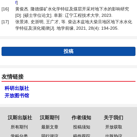
f
]
[16]
黄俊杰. 隆德煤矿水化学特征及煤层开采对地下水的影响研究
[D]: [硕士学位论文]. 阜新: 辽宁工程技术大学, 2023.
[17]
张景涛, 史浙明, 王广才, 等. 柴达木盆地大柴旦地区地下水水化
学特征及演化规律[J]. 地学前缘, 2021, 28(4): 194-205.
投稿
友情链接
科研出版社
开放图书馆
汉斯出版社
汉斯期刊
作者须知
关于我们
所有期刊
最新文章
投稿须知
开放获取
学科分类
同行评议
稿件跟踪
出版协议