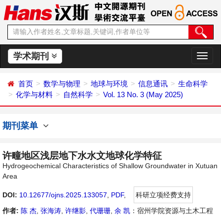
学术期刊
切
换
导
首页
数学与物理
地球与环境
信息通讯
生命科学
航
化学与材料
自然科学
Vol. 13 No. 3 (May 2025)
期刊菜单
许疃地区浅层地下水水文地球化学特征
Hydrogeochemical Characteristics of Shallow Groundwater in Xutuan
Area
DOI:
10.12677/ojns.2025.133057
,
PDF
,
科研立项经费支持
作者:
陈 杰
,
张海涛
,
许继影
,
代珊珊
,
余 凯
：宿州学院资源与土木工程