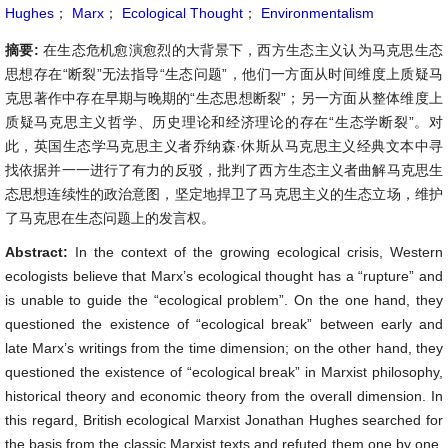
Hughes
；
Marx
；
Ecological Thought
；
Environmentalism
摘要:
在生态危机愈演愈烈的大背景下，西方生态主义认为马克思生态
思想存在“断裂”无法指导“生态问题”，他们一方面从时间维度上质疑马
克思著作中存在早期与晚期的“生态思想断裂”；另一方面从整体维度上
质疑马克思主义哲学、历史理论和经济理论的存在“生态学断裂”。对
此，英国生态学马克思主义者乔纳森·休斯从马克思主义经典文本中寻
找依据并一一进行了有力的反驳，批判了西方生态主义者曲解马克思生
态思想连续性的政治意图，坚定地捍卫了马克思主义的生态立场，维护
了马克思在生态问题上的发言权。
Abstract:
In the context of the growing ecological crisis, Western
ecologists believe that Marx’s ecological thought has a “rupture” and
is unable to guide the “ecological problem”. On the one hand, they
questioned the existence of “ecological break” between early and
late Marx’s writings from the time dimension; on the other hand, they
questioned the existence of “ecological break” in Marxist philosophy,
historical theory and economic theory from the overall dimension. In
this regard, British ecological Marxist Jonathan Hughes searched for
the basis from the classic Marxist texts and refuted them one by one,