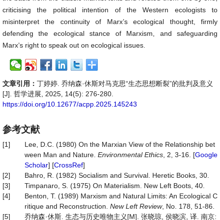
criticising the political intention of the Western ecologists to
misinterpret the continuity of Marx’s ecological thought, firmly
defending the ecological stance of Marxism, and safeguarding
Marx’s right to speak out on ecological issues.
文章引用：
丁婷婷. 乔纳森·休斯对马克思“生态思想断裂”的批判及意义
[J]. 哲学进展, 2025, 14(5): 276-280.
https://doi.org/10.12677/acpp.2025.145243
参考文献
[1]
Lee, D.C. (1980) On the Marxian View of the Relationship bet
ween Man and Nature.
Environmental Ethics
, 2, 3-16. [
Google
Scholar
] [
CrossRef
]
[2]
Bahro, R. (1982) Socialism and Survival. Heretic Books, 30.
[3]
Timpanaro, S. (1975) On Materialism. New Left Boots, 40.
[4]
Benton, T. (1989) Marxism and Natural Limits: An Ecological C
ritique and Reconstruction.
New Left Revie
w
, No. 178, 51-86.
[5]
乔纳森·休斯. 生态与历史唯物主义[M]. 张晓琼, 侯晓滨, 译. 南京: