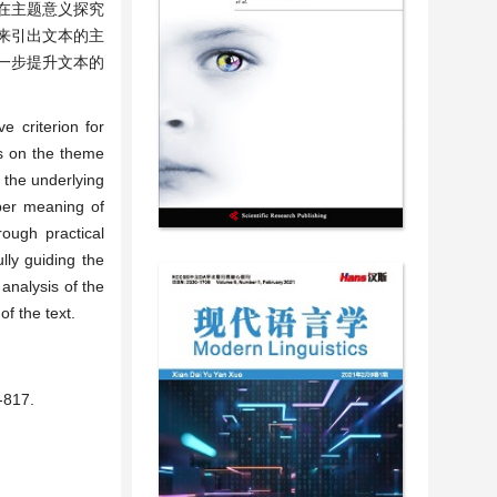
在主题意义探究
来引出文本的主
一步提升文本的
e criterion for
us on the theme
 the underlying
per meaning of
rough practical
lly guiding the
 analysis of the
f the text.
17.