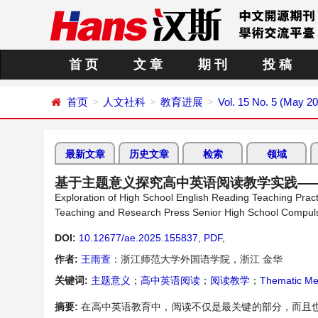
首 页
文 章
期 刊
投 稿
首页
人文社科
教育进展
Vol. 15 No. 5 (May 2
最新文章
历史文章
检索
领域
基于主题意义探究高中英语阅读教学实践—
Exploration of High School English Reading Teaching Pr
Teaching and Research Press Senior High School Compul
DOI:
10.12677/ae.2025.155837
,
PDF
,
作者:
王雨萱
：浙江师范大学外国语学院，浙江 金华
关键词:
主题意义
；
高中英语阅读
；
阅读教学
；
Thematic Me
摘要:
在高中英语教育中，阅读不仅是最关键的部分，而且