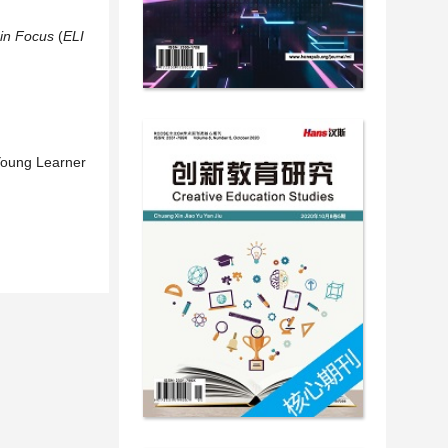
in Focus
(
ELI
 Young Learner