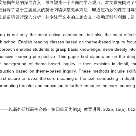
度挖掘主题的深层含义，最终塑造一个全面的学习观点。本文首先阐述了
细解释了基于主题意义的英语阅读课堂教学方法，即通过巧妙的课堂引导
主题语境进行深入分析，并专注于文本的主题含义；推动迁移与创新，进
ng is not only the most critical component but also the most effectiv
high school English reading classes based on theme-based inquiry foc
 approach enables students to grasp basic knowledge, delve deeply into
nsive learning perspective. This paper first elaborates on the dee
e background of theme-based inquiry. It then explains in detail, th
ruction based on theme-based inquiry. These methods include skillfu
xt structure to reveal the core meaning of the text; conducting in-depth
romoting transfer and innovation to further enhance the core meaning o
研版高中必修一第四单元为例[J]. 教育进展, 2025, 15(5): 812-8