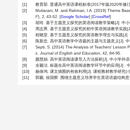
[1]
教育部. 普通高中英语课程标准(2017年版2020年修订) [M
[2]
Mutiarani, M. and Rahman, I.A. (2019) Theme Base
F
), 2, 43-52. [
Google Scholar
] [
CrossRef
]
[3]
胡玲. 基于主题意义探究的英语阅读教学策略[J]. 中小学外语教学
[4]
周志男. 基于主题意义探究的初中英语阅读教学实践[J]. 中小学
[5]
程晓堂. 基于主题意义探究的英语教学理念与实践[J]. 中小学外
[6]
陈新忠. 高中英语教学中语篇的主题与主题意义[J]. 中小学外语教
[7]
Septi, S. (2014) The Analysis of Teachers’ Lesson 
s.
Journal of English and Education
, 42, 84-95.
[8]
颜慧娟. 高中英语阅读课导入方法探析[J]. 中小学外语教学(中学篇
[9]
全颖洁. 标题在高中英语阅读教学环节中的应用[J] . 中小学外语
[10]
杨保鸿. 课文插图的有效利用[J]. 课程教材教学研究(小教研究),
[11]
郭颖, 徐国辉. 围绕主题意义培养学生英语语篇结构意识的实践策略