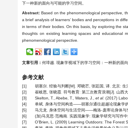
下一种新的面向与可能的学习空间。
Abstract:
Based on the phenomenological perspective, this 
a brief analysis of learners’ bodies and perceptions in dif
in terms of their bodies. On this basis, by exploring the stat
thoughts on existing learning spaces and educational m
phenomenological perspective.
文章引用：
何璋越. 现象学视域下的学习空间：一种新的面向与可能[J].
参考文献
[1]
胡塞尔. 经验与判断[M]. 邓晓芒, 张廷国, 译. 北京: 生活
[2]
崔岐恩, 张晓霞. 符号教育: 第三次教育浪潮[J]. 山西大学学报
[3]
Skelton, T., Abebe, T., Waters, J.,
et al
. (2017) Labo
[4]
单斌. 身体与空间构造——胡塞尔通往超越论现象学的新路径[J].
[5]
马元龙. 身体空间与生活空间——梅洛-庞蒂论身体与空间[J]. 
[6]
(加)马克思·范梅南. 实践现象学: 现象学研究与写作中意义
[7]
O’Brien, L. (2009) Learning Outdoors: The Forest