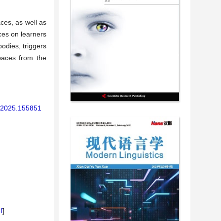
ces, as well as
aces on learners
bodies, triggers
paces from the
e.2025.155851
f
]