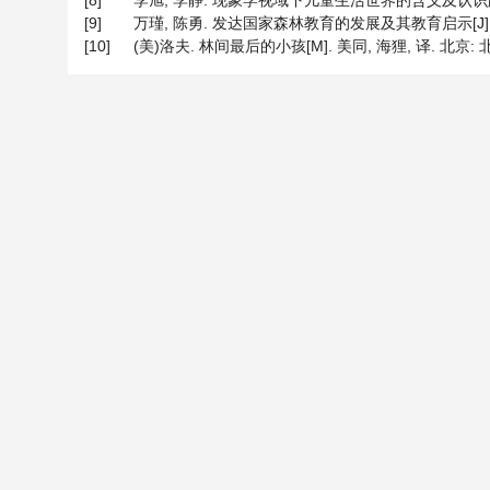
[8]
李旭, 李静. 现象学视域下儿童生活世界的含义及认识路径[J]. 
[9]
万瑾, 陈勇. 发达国家森林教育的发展及其教育启示[J]. 外国中
[10]
(美)洛夫. 林间最后的小孩[M]. 美同, 海狸, 译. 北京: 