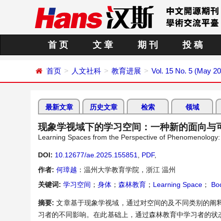
首 页
文 章
期 刊
投 稿
首页
人文社科
教育进展
Vol. 15 No. 5 (May 2
最新文章
历史文章
检索
领域
现象学视域下的学习空间：一种新的面向与
Learning Spaces from the Perspective of Phenomenology: A
DOI:
10.12677/ae.2025.155851
,
PDF
,
作者:
何璋越
：温州大学教育学院，浙江 温州
关键词:
学习空间
；
身体
；
森林教育
；
Learning Space
；
Bo
摘要:
文章基于现象学视域，通过对空间的及不同类别的阐
习者的不同影响。在此基础上，通过森林教育中学习者的状