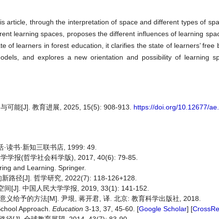
article, through the interpretation of space and different types of spa
ferent learning spaces, proposes the different influences of learning sp
e of learners in forest education, it clarifies the state of learners’ free 
odels, and explores a new orientation and possibility of learning s
 教育进展, 2025, 15(5): 908-913.
https://doi.org/10.12677/a
·读书·新知三联书店, 1999: 49.
(哲学社会科学版), 2017, 40(6): 79-85.
ring and Learning. Springer.
 哲学研究, 2022(7): 118-126+128.
中国人民大学学报, 2019, 33(1): 141-152.
给予的方法[M]. 尹垠, 蒋开君, 译. 北京: 教育科学出版社, 2018.
 School Approach.
Education
3-13, 37, 45-60. [
Google Scholar
] [
CrossRe