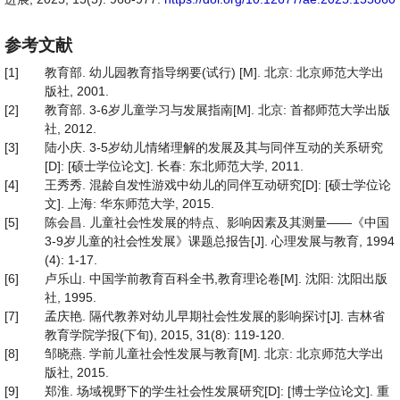
参考文献
[1]
教育部. 幼儿园教育指导纲要(试行) [M]. 北京: 北京师范大学出
版社, 2001.
[2]
教育部. 3-6岁儿童学习与发展指南[M]. 北京: 首都师范大学出版
社, 2012.
[3]
陆小庆. 3-5岁幼儿情绪理解的发展及其与同伴互动的关系研究
[D]: [硕士学位论文]. 长春: 东北师范大学, 2011.
[4]
王秀秀. 混龄自发性游戏中幼儿的同伴互动研究[D]: [硕士学位论
文]. 上海: 华东师范大学, 2015.
[5]
陈会昌. 儿童社会性发展的特点、影响因素及其测量——《中国
3-9岁儿童的社会性发展》课题总报告[J]. 心理发展与教育, 1994
(4): 1-17.
[6]
卢乐山. 中国学前教育百科全书,教育理论卷[M]. 沈阳: 沈阳出版
社, 1995.
[7]
孟庆艳. 隔代教养对幼儿早期社会性发展的影响探讨[J]. 吉林省
教育学院学报(下旬), 2015, 31(8): 119-120.
[8]
邹晓燕. 学前儿童社会性发展与教育[M]. 北京: 北京师范大学出
版社, 2015.
[9]
郑淮. 场域视野下的学生社会性发展研究[D]: [博士学位论文]. 重