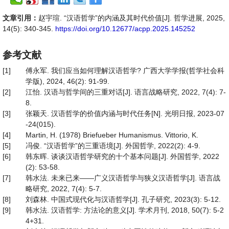
文章引用：
赵宇瑄. “汉语哲学”的内涵及其时代价值[J]. 哲学进展, 2025,
14(5): 340-345.
https://doi.org/10.12677/acpp.2025.145252
参考文献
[1]
傅永军. 我们应当如何理解汉语哲学? 广西大学学报(哲学社会科
学版), 2024, 46(2): 91-99.
[2]
江怡. 汉语与哲学间的三重对话[J]. 语言战略研究, 2022, 7(4): 7-
8.
[3]
张颖天. 汉语哲学的价值内涵与时代任务[N]. 光明日报, 2023-07
-24(015).
[4]
Martin, H. (1978) Briefueber Humanismus. Vittorio, K.
[5]
冯俊. “汉语哲学”的三重语境[J]. 外国哲学, 2022(2): 4-9.
[6]
韩东晖. 谈谈汉语哲学研究的十个基本问题[J]. 外国哲学, 2022
(2): 53-58.
[7]
韩水法. 未来已来——广义汉语哲学与狭义汉语哲学[J]. 语言战
略研究, 2022, 7(4): 5-7.
[8]
刘森林. 中国式现代化与汉语哲学[J]. 孔子研究, 2023(3): 5-12.
[9]
韩水法. 汉语哲学: 方法论的意义[J]. 学术月刊, 2018, 50(7): 5-2
4+31.