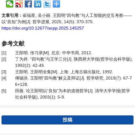
文章引用：
崔福星, 吴小丽. 王阳明“四句教”与人工智能的交互考察——
以“良知”为例[J]. 哲学进展, 2025, 14(5): 370-375.
https://doi.org/10.12677/acpp.2025.145257
参考文献
[1]
王阳明. 传习录[M]. 北京: 中华书局, 2012.
[2]
丁为祥. “四句教”与王学三分[J]. 陕西师大学报(哲学社会科学版),
1992(2): 42-49.
[3]
王阳明. 王阳明全集[M]. 上海: 上海古籍出版社, 1992.
[4]
傅锡洪. 王阳明“四句教”解义及辩证[J]. 哲学研究, 2019(7): 67-7
6+128.
[5]
田薇. 论王阳明以“良知”为本的道德哲学[J]. 清华大学学报(哲学
社会科学版), 2003(1): 5-9.
投稿