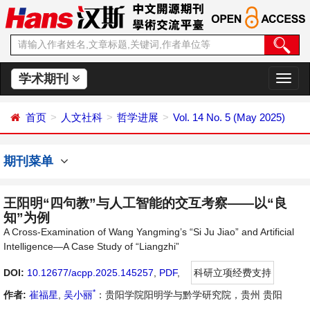
学术期刊
切
换
导
首页
人文社科
哲学进展
Vol. 14 No. 5 (May 2025)
航
期刊菜单
王阳明“四句教”与人工智能的交互考察——以“良
知”为例
A Cross-Examination of Wang Yangming’s “Si Ju Jiao” and Artificial
Intelligence—A Case Study of “Liangzhi”
DOI:
10.12677/acpp.2025.145257
,
PDF
,
科研立项经费支持
*
作者:
崔福星
,
吴小丽
：贵阳学院阳明学与黔学研究院，贵州 贵阳