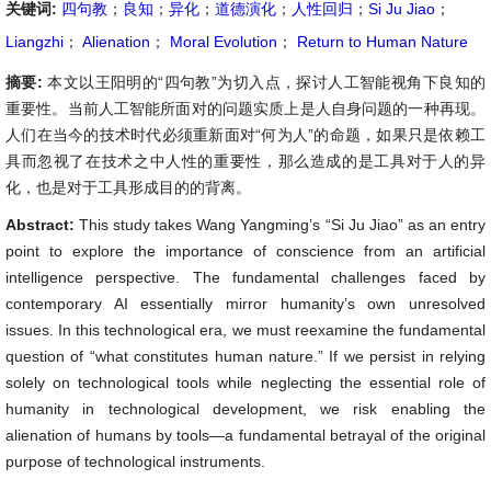
关键词:
四句教
；
良知
；
异化
；
道德演化
；
人性回归
；
Si Ju Jiao
；
Liangzhi
；
Alienation
；
Moral Evolution
；
Return to Human Nature
摘要:
本文以王阳明的“四句教”为切入点，探讨人工智能视角下良知的
重要性。当前人工智能所面对的问题实质上是人自身问题的一种再现。
人们在当今的技术时代必须重新面对“何为人”的命题，如果只是依赖工
具而忽视了在技术之中人性的重要性，那么造成的是工具对于人的异
化，也是对于工具形成目的的背离。
Abstract:
This study takes Wang Yangming’s “Si Ju Jiao” as an entry
point to explore the importance of conscience from an artificial
intelligence perspective. The fundamental challenges faced by
contemporary AI essentially mirror humanity’s own unresolved
issues. In this technological era, we must reexamine the fundamental
question of “what constitutes human nature.” If we persist in relying
solely on technological tools while neglecting the essential role of
humanity in technological development, we risk enabling the
alienation of humans by tools—a fundamental betrayal of the original
purpose of technological instruments.