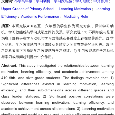
关键词:
小学高年级
；
学习动机
；
学习效能感
；
学习成绩
；
中介作用
；
Upper Grades of Primary School
；
Learning Motivation
；
Learning
Efficiency
；
Academic Performance
；
Mediating Role
摘要:
本研究以410名五、六年级的学生作为研究对象，探讨学习动
机、学习效能感与学习成绩之间的关系。研究发现：1) 不同年级与是否
为班干部身份在学习动机与学习效能感及各维度上存在显著差异。2) 学
习动机、学习效能感与学习成绩及各维度之间存在显著的正相关。3) 学
习动机显著正向预测学习效能感与学习成绩。4) 学习效能感在学习动机
与学习成绩间起到部分中介作用。
Abstract:
This study investigated the relationships between learning
motivation, learning efficiency, and academic achievement among
410 fifth- and sixth-grade students. The findings revealed that: 1)
Significant differences existed in learning motivation, learning
efficiency, and their sub-dimensions across different grades and
class leader statuses. 2) Significant positive correlations were
observed between learning motivation, learning efficiency, and
academic achievement across all dimensions. 3) Learning motivation
significantly and positively predicted learning efficiency and academic