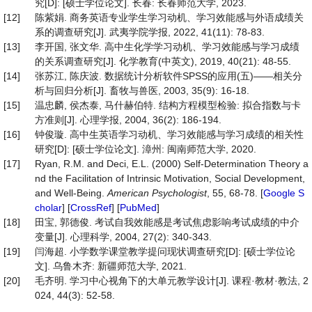
究[D]: [硕士学位论文]. 长春: 长春师范大学, 2023.
[12]
陈紫娟. 商务英语专业学生学习动机、学习效能感与外语成绩关
系的调查研究[J]. 武夷学院学报, 2022, 41(11): 78-83.
[13]
李开国, 张文华. 高中生化学学习动机、学习效能感与学习成绩
的关系调查研究[J]. 化学教育(中英文), 2019, 40(21): 48-55.
[14]
张苏江, 陈庆波. 数据统计分析软件SPSS的应用(五)——相关分
析与回归分析[J]. 畜牧与兽医, 2003, 35(9): 16-18.
[15]
温忠麟, 侯杰泰, 马什赫伯特. 结构方程模型检验: 拟合指数与卡
方准则[J]. 心理学报, 2004, 36(2): 186-194.
[16]
钟俊璇. 高中生英语学习动机、学习效能感与学习成绩的相关性
研究[D]: [硕士学位论文]. 漳州: 闽南师范大学, 2020.
[17]
Ryan, R.M. and Deci, E.L. (2000) Self-Determination Theory a
nd the Facilitation of Intrinsic Motivation, Social Development,
and Well-Being.
American
Psychologist
, 55, 68-78. [
Google S
cholar
] [
CrossRef
] [
PubMed
]
[18]
田宝, 郭德俊. 考试自我效能感是考试焦虑影响考试成绩的中介
变量[J]. 心理科学, 2004, 27(2): 340-343.
[19]
闫海超. 小学数学课堂教学提问现状调查研究[D]: [硕士学位论
文]. 乌鲁木齐: 新疆师范大学, 2021.
[20]
毛齐明. 学习中心视角下的大单元教学设计[J]. 课程·教材·教法, 2
024, 44(3): 52-58.