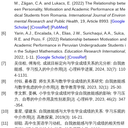
M., Zăgan, C.A. and Lukacs, E. (2022) The Relationship betw
een Personality, Motivation and Academic Performance at Me
dical Students from Romania.
International Journal of Environ
mental Research and Public Health
, 19, Article 8993. [
Google
Scholar
] [
CrossRef
] [
PubMed
]
[6]
Yarin, A.J., Encalada, I.A., Elias, J.W., Surichaqui, A.A., Sulca,
R.E. and Pozo, F. (2022) Relationship between Motivation and
Academic Performance in Peruvian Undergraduate Students i
n the Subject Mathematics.
Education Research International
,
2022, 1-11. [
Google Scholar
] [
CrossRef
]
[7]
吴佳桧, 傅海伦. 成就目标定向与学业成绩关系的元分析: 自我效
能感、学习投入的中介作用[J]. 心理科学进展, 2024, 32(7): 110
4-1131.
[8]
付钰, 綦春霞. 师生关系与数学学业成绩的关系研究: 自我效能感
与数学焦虑的中介作用[J]. 数学教育学报, 2023, 32(1): 25-30.
[9]
李文辉, 姜枫. 小学生学业成绩对学业自我效能感的影响: 学习压
力、自尊的中介作用及性别差异[J]. 心理科学, 2023, 46(2): 347
-354.
[10]
童星, 缪建东. 自我效能感与大学生学业成绩的关系: 学习乐观的
中介作用[J]. 高教探索, 2019(3): 16-21.
[11]
胡聪. 高中生英语学习动机、自我效能感与学习成绩的相关性研