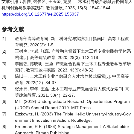
文章引用：
郭佳, 钟俊萍, 王玉奎, 龙昊. 土木水利专硕产教融合协同育人
机制创新与教学实践[J]. 教育进展, 2025, 15(5): 1540-1544.
https://doi.org/10.12677/ae.2025.155937
参考文献
[1]
教育部高等教育司. 新工科研究与实践项目指南[J]. 高等工程教
育研究, 2020(2): 1-5.
[2]
王树声, 李岩, 张磊. 产教融合背景下土木工程专业实践教学体系
构建[J]. 高等建筑教育, 2020, 29(3): 112-118.
[3]
李国强, 陈晓明, 王勇. 产教融合视角下土木工程专业教学改革研
究[J]. 教育理论与实践, 2023, 43(9): 48-52.
[4]
陈以一. 土木工程专业产教融合人才培养模式探索[J]. 中国高等
教育, 2022(12): 34-37.
[5]
张永兴, 李华, 王磊. 土木工程专业产教融合育人模式探索[J]. 高
等建筑教育, 2021, 30(4): 22-27.
[6]
MIT (2019) Undergraduate Research Opportunities Program
(UROP) Annual Report 2019. MIT Press.
[7]
Etzkowitz, H. (2003) The Triple Helix: University-Industry-Gov
ernment Innovation in Action. Routledge.
[8]
Freeman, R.E. (1984) Strategic Management: A Stakeholder
Approach. Pitman Publishing.