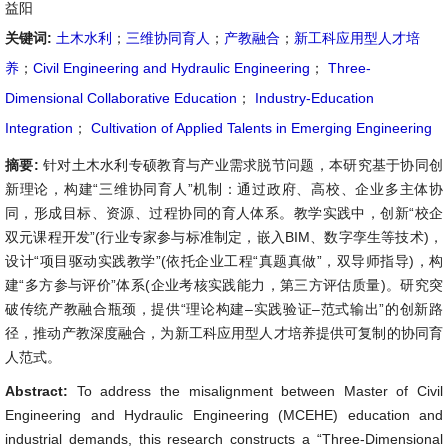
益阳
关键词:
土木水利
；
三维协同育人
；
产教融合
；
新工科应用型人才培
养
；
Civil Engineering and Hydraulic Engineering
；
Three-
Dimensional Collaborative Education
；
Industry-Education
Integration
；
Cultivation of Applied Talents in Emerging Engineering
摘要:
针对土木水利专硕教育与产业需求脱节问题，本研究基于协同创
新理论，构建“三维协同育人”机制：通过政府、高校、企业多主体协
同，形成目标、资源、过程协同的育人体系。教学实践中，创新“校企
双元课程开发”(行业专家参与标准制定，嵌入BIM、数字孪生等技术)，
设计“项目驱动实践教学”(依托企业工程“真题真做”，双导师指导)，构
建“多方参与评价”体系(企业考核实践能力，第三方评估质量)。研究突
破传统产教融合瓶颈，提供“理论构建–实践验证–范式输出”的创新路
径，推动产教深度融合，为新工科应用型人才培养提供可复制的协同育
人范式。
Abstract:
To address the misalignment between Master of Civil
Engineering and Hydraulic Engineering (MCEHE) education and
industrial demands, this research constructs a “Three-Dimensional