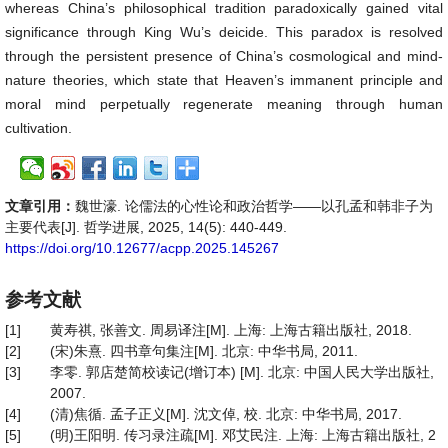
whereas China’s philosophical tradition paradoxically gained vital
significance through King Wu’s deicide. This paradox is resolved
through the persistent presence of China’s cosmological and mind-
nature theories, which state that Heaven’s immanent principle and
moral mind perpetually regenerate meaning through human
cultivation.
文章引用：
魏世濠. 论儒法的心性论和政治哲学——以孔孟和韩非子为
主要代表[J]. 哲学进展, 2025, 14(5): 440-449.
https://doi.org/10.12677/acpp.2025.145267
参考文献
[1]
黄寿祺, 张善文. 周易译注[M]. 上海: 上海古籍出版社, 2018.
[2]
(宋)朱熹. 四书章句集注[M]. 北京: 中华书局, 2011.
[3]
李零. 郭店楚简校读记(增订本) [M]. 北京: 中国人民大学出版社,
2007.
[4]
(清)焦循. 孟子正义[M]. 沈文倬, 校. 北京: 中华书局, 2017.
[5]
(明)王阳明. 传习录注疏[M]. 邓艾民注. 上海: 上海古籍出版社, 2