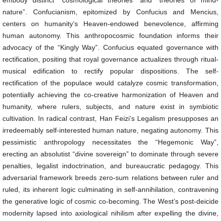
embody distinct “cosmological theories” and “theories of mind-
nature”. Confucianism, epitomized by Confucius and Mencius,
centers on humanity’s Heaven-endowed benevolence, affirming
human autonomy. This anthropocosmic foundation informs their
advocacy of the “Kingly Way”. Confucius equated governance with
rectification, positing that royal governance actualizes through ritual-
musical edification to rectify popular dispositions. The self-
rectification of the populace would catalyze cosmic transformation,
potentially achieving the co-creative harmonization of Heaven and
humanity, where rulers, subjects, and nature exist in symbiotic
cultivation. In radical contrast, Han Feizi’s Legalism presupposes an
irredeemably self-interested human nature, negating autonomy. This
pessimistic anthropology necessitates the “Hegemonic Way”,
erecting an absolutist “divine sovereign” to dominate through severe
penalties, legalist indoctrination, and bureaucratic pedagogy. This
adversarial framework breeds zero-sum relations between ruler and
ruled, its inherent logic culminating in self-annihilation, contravening
the generative logic of cosmic co-becoming. The West’s post-deicide
modernity lapsed into axiological nihilism after expelling the divine,