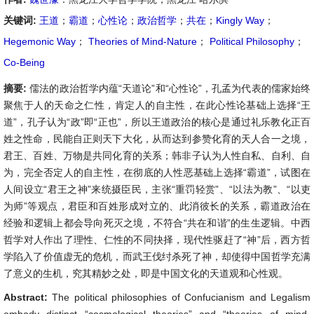
关键词:
王道
；
霸道
；
心性论
；
政治哲学
；
共在
；
Kingly Way
；
Hegemonic Way
；
Theories of Mind-Nature
；
Political Philosophy
；
Co-Being
摘要:
儒法的政治哲学内蕴“天道论”和“心性论”，孔孟为代表的儒家始终
聚焦于人的天命之仁性，肯定人的自主性，在此心性论基础上选择“王
道”，孔子认为“政”即“正也”，所以王道政治的核心是通过礼乐教化正百
姓之性命，民能自正则天下大化，从而达到参赞化育的天人合一之境，
君王、百姓、万物是共同化育的关系；韩非子认为人性自私、自利、自
为，完全否定人的自主性，在彻底的人性恶基础上选择“霸道”，试图在
人间设立“君王之神”来统摄臣民，主张“重罚轻赏”、“以法为教”、“以吏
为师”等观点，君臣和百姓形成对立的、此消彼长的关系，霸道政治在
经验和逻辑上都会导向死灭之境，不符合“共在和谐”的生生逻辑。中西
哲学对人作出了理性、仁性的不同抉择，现代性驱赶了“神”后，西方哲
学陷入了价值虚无的危机，而武王伐纣杀死了神，却使得中国哲学充满
了意义的生机，究其精妙之处，即是中国文化的天道观和心性观。
Abstract:
The political philosophies of Confucianism and Legalism