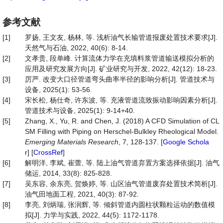
参考文献
[1]
罗扬, 王文友, 杨林, 等. 浅析油气长输管道报废处置技术要求[J].
天然气与石油, 2022, 40(6): 8-14.
[2]
文孝贵, 段单峰. 计算流体力学在充填料浆管道输送模拟分析的
应用及研究发展方向[J]. 矿业研究与开发, 2022, 42(12): 18-23.
[3]
厉严. 改变大口径管道弯头曲率半径的影响分析[J]. 管道技术与
设备, 2025(1): 53-56.
[4]
宋长松, 杨仕奇, 许东波, 等. 充液管道流致振动影响因素分析[J].
管道技术与设备, 2025(1): 9-14+40.
[5]
Zhang, X., Yu, R. and Chen, J. (2018) A CFD Simulation of CL
SM Filling with Piping on Herschel-Bulkley Rheological Model.
Emerging
Materials
Research
, 7, 128-137. [
Google Schola
r
] [
CrossRef
]
[6]
解明洋, 李斌, 崔蕾, 等. 陆上油气管道弃置方案选择依据[J]. 油气
储运, 2014, 33(8): 825-828.
[7]
吴东容, 余东亮, 贺焕婷, 等. 山区油气管道废弃处置技术简析[J].
油气田地面工程, 2021, 40(3): 87-92.
[8]
李亮, 刘炳瑞, 张润辉, 等. 倾斜管道内圆柱状颗粒运动的数值模
拟[J]. 力学与实践, 2022, 44(5): 1172-1178.