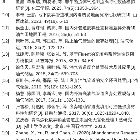
[9]
董鑫, 单永瑞, 刘易诺, 等. 非牛顿流体气泡羽流涡特性数值模拟
研究[J]. 化工学报, 2023, 74(5): 1950-1964.
[10]
李奇, 王鹏. 地下废弃管道破损内渗诱发地面沉降性状研究[J]. 山
西建筑, 2023, 49(18): 6-11.
[11]
侯金山, 贾彦琨, 蔡亮, 等. 国内外管道废弃处置标准差异分析[J].
油气田地面工程, 2016, 35(6): 51-53.
[12]
康叶伟, 左莉, 郭正虹, 等. 陆上油气管道的废弃处理[J]. 油气储
运, 2015, 34(2): 122-127.
[13]
陈建宏, 陈峤曦, 张钦礼, 等. 基于Fluent的充填料浆管道输送阻
力模拟[J]. 科技导报, 2015, 33(9): 64-68.
[14]
徐华天, 马宏伟, 康叶伟, 等. 油气管道废弃处置技术及其应用[J].
油气储运, 2015, 34(7): 699-703.
[15]
康叶伟, 左莉, 邵磊, 等. 陆上废弃油气管道的安全环保处置[J]. 油
气储运, 2016, 35(12): 1261-1266.
[16]
杨慧, 陈国明, 李新宏, 等. 国内外海底油气管道废弃处置规范[J].
油气储运, 2017, 36(11): 1326-1331.
[17]
张雪松, 俞然刚, 陈金平, 等. 废弃输油管道充填用可控低强度材
料性能研究[J]. 硅酸盐通报, 2017, 36(6): 1823-1829+1840.
[18]
范庆春. 青岛炼化废弃输油管道注浆固化无害化处理工艺研究
[D]: [硕士学位论文]. 北京: 中国石油大学, 2018.
[19]
Zhang, X., Yu, R. and Chen, J. (2020) Abandonment Researc
h and Environmental Impact Analysis for Retired Dong-Huang