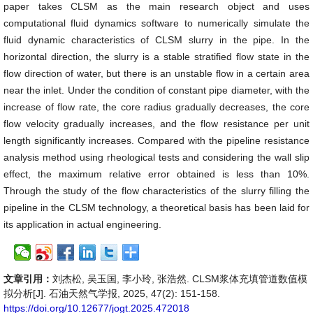
paper takes CLSM as the main research object and uses
computational fluid dynamics software to numerically simulate the
fluid dynamic characteristics of CLSM slurry in the pipe. In the
horizontal direction, the slurry is a stable stratified flow state in the
flow direction of water, but there is an unstable flow in a certain area
near the inlet. Under the condition of constant pipe diameter, with the
increase of flow rate, the core radius gradually decreases, the core
flow velocity gradually increases, and the flow resistance per unit
length significantly increases. Compared with the pipeline resistance
analysis method using rheological tests and considering the wall slip
effect, the maximum relative error obtained is less than 10%.
Through the study of the flow characteristics of the slurry filling the
pipeline in the CLSM technology, a theoretical basis has been laid for
its application in actual engineering.
文章引用：
刘杰松, 吴玉国, 李小玲, 张浩然. CLSM浆体充填管道数值模
拟分析[J]. 石油天然气学报, 2025, 47(2): 151-158.
https://doi.org/10.12677/jogt.2025.472018