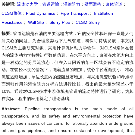
关键词:
流体动力学
；
管道运输
；
灌输阻力
；
壁面滑移
；
浆体管道
；
CLSM浆体
；
Fluid Dynamics
；
Pipe Transport
；
Instillation
Resistance
；
Wall Slip
；
Slurry Pipe
；
CLSM Slurry
摘要:
管道运输是石油的主要运输方式，它的安全性和环保一直是人们
所关心的问题。为合理废弃地下油气管道，确保可持续发展，本文以
CLSM为主要研究对象，采用计算流体动力学软件，对CLSM浆体在管
内的流体动力学特性进行数值仿真。在水平方向上，浆液在水流方向上
是一种稳定的分层流流态，但在入口附近的某一区域会有不稳定的流
动。在管径不变的情况下，随着流量的增加，核心半径逐渐变小，核心
流速逐渐增加，单位长度内的流阻显著增加。与采用流变试验和考虑壁
面滑移作用的灌输阻力分析方法进行比较，得出的最大相对误差小于
10%。通过对CLSM技术中浆体填充管道的流动特性进行了研究，为其
在实际工程中的应用奠定了理论基础。
Abstract:
Pipeline transportation is the main mode of oil
transportation, and its safety and environmental protection have
always been issues of concern. To rationally abandon underground
oil and gas pipelines, and ensure sustainable development, this