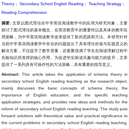
Theory
；
Secondary School English Reading
；
Teaching Strategy
；
Reading Comprehension
摘要:
文章以图式理论在中学英语阅读教学中的应用为研究对象，主要
探讨了图式理论的基本概念、在英语教育中的重要性以及具体的教学应
用策略，为中学英语阅读教学改革提供了新的思路和方法。本研究针对
当前中学英语阅读教学中存在的问题提出了具有理论价值与实践意义的
解决方案，不仅提升了教学质量，还着重强调了学生在阅读理解过程中
先验知识所发挥的核心作用。为促进学生阅读兴趣与能力的提升，文章
提供了一系列具有可操作性的方法策略，具有重要的指导意义。
Abstract:
This article takes the application of schema theory in
secondary school English reading teaching as the research object,
mainly discusses the basic concepts of schema theory, the
importance of English education, and the specific teaching
application strategies, and provides new ideas and methods for the
reform of secondary school English reading teaching. The study puts
forward solutions with theoretical value and practical significance to
the current problems in secondary school English reading teaching,