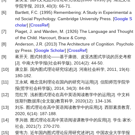
学院学报, 2019, 40(3): 66-71.
[6]
Bartlett, F.C. (1995) Remembering: A Study in Experimental a
nd Social Psychology. Cambridge University Press. [
Google S
cholar
] [
CrossRef
]
[7]
Piaget, J. and Warden, M. (1926) The Language and Thought
of the Child. Harcourt, Brace & Comp.
[8]
Anderson, J.R. (2013) The Architecture of Cognition. Psycholo
gy Press. [
Google Scholar
] [
CrossRef
]
[9]
蒋开天. 图式特质论——基于康德、皮亚杰图式学说的历史考察
[J]. 中南大学学报(社会科学版), 2014(2): 44-50.
[10]
康立新. 国内图式理论研究综述[J]. 河南社会科学, 2011, 19(4):
180-182.
[11]
王永斌. 概念流利理论在国内的研究与运用[J]. 信阳师范学院学
报(哲学社会科学版), 2014, 34(3): 84-89.
[12]
范红芳. 浅析图式理论在高中英语阅读教学中的运用[J]. 中文科
技期刊数据库(全文版)教育科学, 2020(12): 134-136.
[13]
刘乐. 图式理论在高中英语阅读教学中的应用[J]. 西部素质教育,
2020, 6(14): 187-188.
[14]
李兴德. 图式理论在高中英语阅读课教学中的应用[J]. 学生∙家长∙
社会, 2021(7): 270-270.
[15]
訾韦力. 近年国内图式理论应用研究述评[J]. 中国农业大学学报