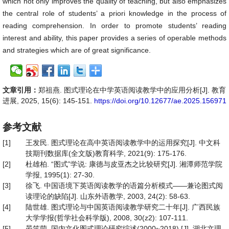
which not only improves the quality of teaching, but also emphasizes
the central role of students’ a priori knowledge in the process of
reading comprehension. In order to promote students’ reading
interest and ability, this paper provides a series of operable methods
and strategies which are of great significance.
文章引用：
郑祖燕. 图式理论在中学英语阅读教学中的应用分析[J]. 教育
进展, 2025, 15(6): 145-151.
https://doi.org/10.12677/ae.2025.156971
参考文献
[1]
王发民. 图式理论在高中英语阅读教学中的运用探究[J]. 中文科
技期刊数据库(全文版)教育科学, 2021(9): 175-176.
[2]
杜雄柏. “图式”学说: 康德与皮亚杰之比较研究[J]. 湘潭师范学院
学报, 1995(1): 27-30.
[3]
徐飞. 中国语境下英语阅读教学的语篇分析模式——兼论图式阅
读理论的缺陷[J]. 山东外语教学, 2003, 24(2): 58-63.
[4]
陆世雄. 图式理论与中国英语阅读教学研究二十年[J]. 广西民族
大学学报(哲学社会科学版), 2008, 30(z2): 107-111.
[5]
晏笑莹. 国内文化图式理论研究综述(2000~2018) [J]. 湖北文理