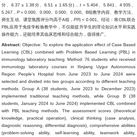
分、6.37 ± 1.38分、6.51 ± 1.65分)，
t
= 5.404、5.841、4.935、
5.267，
P
= 0.000、0.000、0.000、0.000。B组教学内容、教学方法、
师生互动、课堂氛围评分均高于A组，
P
均 < 0.001。结论：将CBL联合
PBL应用于免疫学检验教学中，不仅能提升学生的理论知识水平和实践
操作能力，还能培养其临床思维和综合能力，值得推广。
Abstract:
Objective: To explore the application effect of Case Based
Learning (CBL) combined with Problem Based Learning (PBL) in
immunology laboratory teaching. Method: 76 students who received
immunology laboratory courses in Xinjiang Uygur Autonomous
Region People’s Hospital from June 2023 to June 2024 were
selected and divided into two groups according to different teaching
methods. Group A (38 students, June 2023 to December 2023)
implemented traditional teaching methods, while Group B (38
students, January 2024 to June 2024) implemented CBL combined
with PBL teaching methods. The assessment scores (theoretical
knowledge, practical operation), clinical thinking (case analysis,
diagnostic reasoning, differential diagnosis), comprehensive abilities
(problem-solving ability, self-learning ability, teamwork ability,