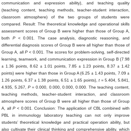
communication and expression ability), and teaching quality
(teaching content, teaching methods, teacher-student interaction,
classroom atmosphere) of the two groups of students were
compared. Result: The theoretical knowledge and operational skills
assessment scores of Group B were higher than those of Group A,
both
P
< 0.001. The case analysis, diagnostic reasoning, and
differential diagnosis scores of Group B were all higher than those of
Group A, all
P
< 0.001. The scores for problem-solving, self-directed
learning, teamwork, and communication expression in Group B (7.98
± 1.36 points, 8.62 ± 1.01 points, 7.85 ± 1.23 points, 8.37 ± 1.42
points) were higher than those in Group A (6.25 ± 1.43 points, 7.09 ±
1.26 points, 6.37 ± 1.38 points, 6.51 ± 1.65 points),
t
= 5.404, 5.841,
4.935, 5.267,
P
= 0.000, 0.000, 0.000, 0.000. The teaching content,
teaching methods, teacher-student interaction, and classroom
atmosphere scores of Group B were all higher than those of Group
A, all
P
< 0.001. Conclusion: The application of CBL combined with
PBL in immunology laboratory teaching can not only improve
students’ theoretical knowledge and practical operation ability, but
also cultivate their clinical thinking and comprehensive ability, which