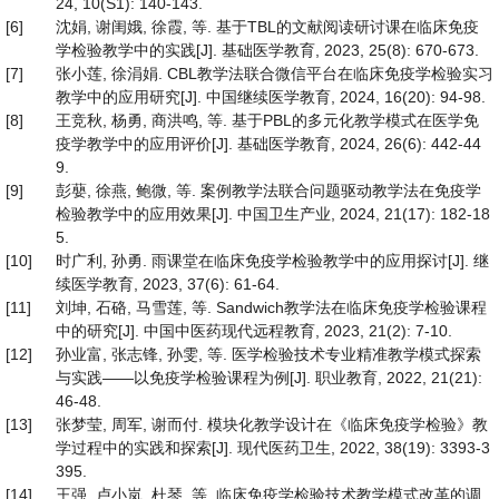
24, 10(S1): 140-143.
[6]
沈娟, 谢闺娥, 徐霞, 等. 基于TBL的文献阅读研讨课在临床免疫
学检验教学中的实践[J]. 基础医学教育, 2023, 25(8): 670-673.
[7]
张小莲, 徐涓娟. CBL教学法联合微信平台在临床免疫学检验实习
教学中的应用研究[J]. 中国继续医学教育, 2024, 16(20): 94-98.
[8]
王竞秋, 杨勇, 商洪鸣, 等. 基于PBL的多元化教学模式在医学免
疫学教学中的应用评价[J]. 基础医学教育, 2024, 26(6): 442-44
9.
[9]
彭蘡, 徐燕, 鲍微, 等. 案例教学法联合问题驱动教学法在免疫学
检验教学中的应用效果[J]. 中国卫生产业, 2024, 21(17): 182-18
5.
[10]
时广利, 孙勇. 雨课堂在临床免疫学检验教学中的应用探讨[J]. 继
续医学教育, 2023, 37(6): 61-64.
[11]
刘坤, 石硌, 马雪莲, 等. Sandwich教学法在临床免疫学检验课程
中的研究[J]. 中国中医药现代远程教育, 2023, 21(2): 7-10.
[12]
孙业富, 张志锋, 孙雯, 等. 医学检验技术专业精准教学模式探索
与实践——以免疫学检验课程为例[J]. 职业教育, 2022, 21(21):
46-48.
[13]
张梦莹, 周军, 谢而付. 模块化教学设计在《临床免疫学检验》教
学过程中的实践和探索[J]. 现代医药卫生, 2022, 38(19): 3393-3
395.
[14]
王强, 卢小岚, 杜琴, 等. 临床免疫学检验技术教学模式改革的调