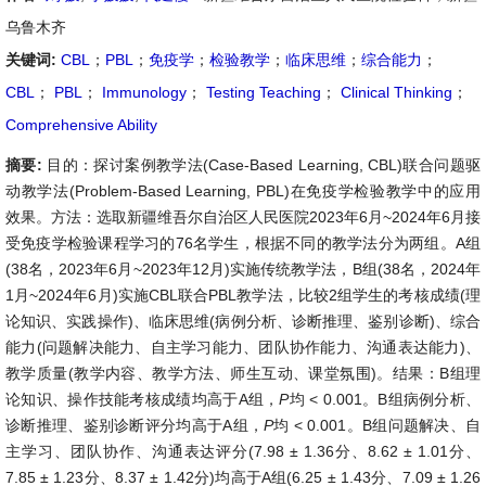
乌鲁木齐
关键词:
CBL
；
PBL
；
免疫学
；
检验教学
；
临床思维
；
综合能力
；
CBL
；
PBL
；
Immunology
；
Testing Teaching
；
Clinical Thinking
；
Comprehensive Ability
摘要:
目的：探讨案例教学法(Case-Based Learning, CBL)联合问题驱
动教学法(Problem-Based Learning, PBL)在免疫学检验教学中的应用
效果。方法：选取新疆维吾尔自治区人民医院2023年6月~2024年6月接
受免疫学检验课程学习的76名学生，根据不同的教学法分为两组。A组
(38名，2023年6月~2023年12月)实施传统教学法，B组(38名，2024年
1月~2024年6月)实施CBL联合PBL教学法，比较2组学生的考核成绩(理
论知识、实践操作)、临床思维(病例分析、诊断推理、鉴别诊断)、综合
能力(问题解决能力、自主学习能力、团队协作能力、沟通表达能力)、
教学质量(教学内容、教学方法、师生互动、课堂氛围)。结果：B组理
论知识、操作技能考核成绩均高于A组，
P
均 < 0.001。B组病例分析、
诊断推理、鉴别诊断评分均高于A组，
P
均 < 0.001。B组问题解决、自
主学习、团队协作、沟通表达评分(7.98 ± 1.36分、8.62 ± 1.01分、
7.85 ± 1.23分、8.37 ± 1.42分)均高于A组(6.25 ± 1.43分、7.09 ± 1.26