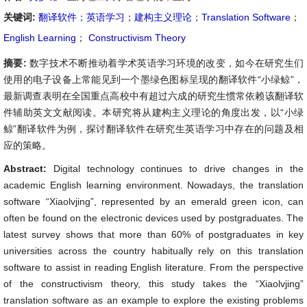
关键词:
翻译软件
；
英语学习
；
建构主义理论
；
Translation Software
；
English Learning
；
Constructivism Theory
摘要:
数字技术不断推动着学术英语学习环境的改变，如今在研究生们
使用的电子设备上常能见到一个墨绿色图标呈现的翻译软件“小绿鲸”，
最新调查表明在全国重点高校中有超过六成的研究生惯常依赖该翻译软
件辅助英文文献阅读。本研究将从建构主义理论的角度出发，以“小绿
鲸”翻译软件为例，探讨翻译软件在研究生英语学习中存在的问题及相
应的策略。
Abstract:
Digital technology continues to drive changes in the
academic English learning environment. Nowadays, the translation
software “Xiaolvjing”, represented by an emerald green icon, can
often be found on the electronic devices used by postgraduates. The
latest survey shows that more than 60% of postgraduates in key
universities across the country habitually rely on this translation
software to assist in reading English literature. From the perspective
of the constructivism theory, this study takes the “Xiaolvjing”
translation software as an example to explore the existing problems