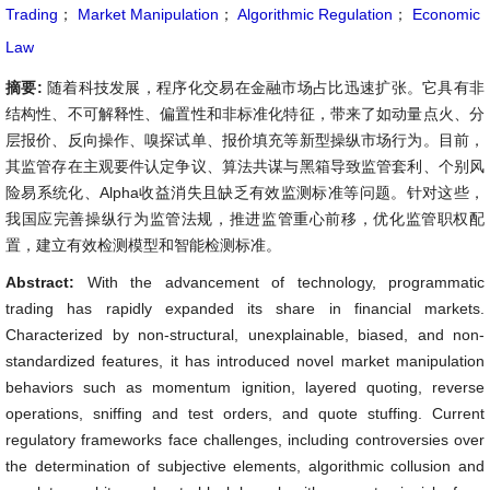
Trading
；
Market Manipulation
；
Algorithmic Regulation
；
Economic
Law
摘要:
随着科技发展，程序化交易在金融市场占比迅速扩张。它具有非
结构性、不可解释性、偏置性和非标准化特征，带来了如动量点火、分
层报价、反向操作、嗅探试单、报价填充等新型操纵市场行为。目前，
其监管存在主观要件认定争议、算法共谋与黑箱导致监管套利、个别风
险易系统化、Alpha收益消失且缺乏有效监测标准等问题。针对这些，
我国应完善操纵行为监管法规，推进监管重心前移，优化监管职权配
置，建立有效检测模型和智能检测标准。
Abstract:
With the advancement of technology, programmatic
trading has rapidly expanded its share in financial markets.
Characterized by non-structural, unexplainable, biased, and non-
standardized features, it has introduced novel market manipulation
behaviors such as momentum ignition, layered quoting, reverse
operations, sniffing and test orders, and quote stuffing. Current
regulatory frameworks face challenges, including controversies over
the determination of subjective elements, algorithmic collusion and