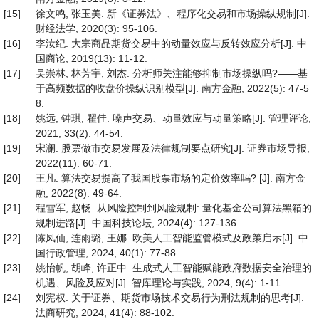
[15]
徐文鸣, 张玉美. 新《证券法》、程序化交易和市场操纵规制[J].
财经法学, 2020(3): 95-106.
[16]
李汝纪. 大宗商品期货交易中的动量效应与反转效应分析[J]. 中
国商论, 2019(13): 11-12.
[17]
吴崇林, 林芳宇, 刘杰. 分析师关注能够抑制市场操纵吗?——基
于高频数据的收盘价操纵识别模型[J]. 南方金融, 2022(5): 47-5
8.
[18]
姚远, 钟琪, 翟佳. 噪声交易、动量效应与动量策略[J]. 管理评论,
2021, 33(2): 44-54.
[19]
宋澜. 股票做市交易发展及法律规制要点研究[J]. 证券市场导报,
2022(11): 60-71.
[20]
王凡. 算法交易提高了我国股票市场的定价效率吗? [J]. 南方金
融, 2022(8): 49-64.
[21]
程雪军, 赵畅. 从风险控制到风险规制: 量化基金公司算法黑箱的
规制进路[J]. 中国科技论坛, 2024(4): 127-136.
[22]
陈凤仙, 连雨璐, 王娜. 欧美人工智能监管模式及政策启示[J]. 中
国行政管理, 2024, 40(1): 77-88.
[23]
姚怡帆, 胡峰, 许正中. 生成式人工智能赋能政府数据安全治理的
机遇、风险及应对[J]. 智库理论与实践, 2024, 9(4): 1-11.
[24]
刘宪权. 关于证券、期货市场技术交易行为刑法规制的思考[J].
法商研究, 2024, 41(4): 88-102.