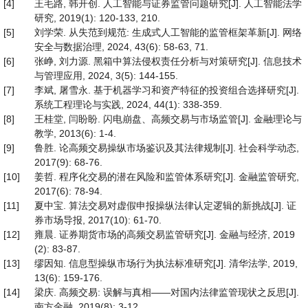
[4]
王毛路, 韩开创. 人工智能与证券监管问题研究[J]. 人工智能法学
研究, 2019(1): 120-133, 210.
[5]
刘学荣. 从失范到规范: 生成式人工智能的监管框架革新[J]. 网络
安全与数据治理, 2024, 43(6): 58-63, 71.
[6]
张峥, 刘力源. 黑箱中算法侵权责任分析与对策研究[J]. 信息技术
与管理应用, 2024, 3(5): 144-155.
[7]
李斌, 屠雪永. 基于机器学习和资产特征的投资组合选择研究[J].
系统工程理论与实践, 2024, 44(1): 338-359.
[8]
王桂堂, 闫盼盼. 闪电崩盘、高频交易与市场监管[J]. 金融理论与
教学, 2013(6): 1-4.
[9]
鲁胜. 论高频交易操纵市场鉴识及其法律规制[J]. 社会科学动态,
2017(9): 68-76.
[10]
姜哲. 程序化交易的潜在风险和监管体系研究[J]. 金融监管研究,
2017(6): 78-94.
[11]
夏中宝. 算法交易对虚假申报操纵法律认定逻辑的新挑战[J]. 证
券市场导报, 2017(10): 61-70.
[12]
雍晨. 证券期货市场的高频交易监管研究[J]. 金融与经济, 2019
(2): 83-87.
[13]
缪因知. 信息型操纵市场行为执法标准研究[J]. 清华法学, 2019,
13(6): 159-176.
[14]
梁庆. 高频交易: 误解与真相——对国内法律监管现状之反思[J].
南方金融, 2019(8): 3-12.