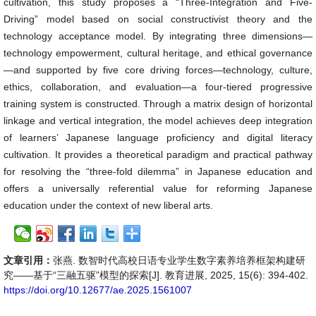
cultivation, this study proposes a “Three-Integration and Five-
Driving” model based on social constructivist theory and the
technology acceptance model. By integrating three dimensions—
technology empowerment, cultural heritage, and ethical governance
—and supported by five core driving forces—technology, culture,
ethics, collaboration, and evaluation—a four-tiered progressive
training system is constructed. Through a matrix design of horizontal
linkage and vertical integration, the model achieves deep integration
of learners’ Japanese language proficiency and digital literacy
cultivation. It provides a theoretical paradigm and practical pathway
for resolving the “three-fold dilemma” in Japanese education and
offers a universally referential value for reforming Japanese
education under the context of new liberal arts.
文章引用：
张燕. 数智时代高校日语专业学生数字素养培养框架构建研
究——基于“三融五驱”模型的探索[J]. 教育进展, 2025, 15(6): 394-402.
https://doi.org/10.12677/ae.2025.1561007