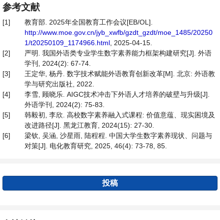
参考文献
[1]
教育部. 2025年全国教育工作会议[EB/OL].
http://www.moe.gov.cn/jyb_xwfb/gzdt_gzdt/moe_1485/20250
1/t20250109_1174966.html
, 2025-04-15.
[2]
严明. 我国外语类专业学生数字素养能力框架构建研究[J]. 外语
学刊, 2024(2): 67-74.
[3]
王定华, 杨丹. 数字技术赋能外语教育创新改革[M]. 北京: 外语教
学与研究出版社, 2022.
[4]
李雪, 顾晓乐. AIGC技术冲击下外语人才培养的破壁与升级[J].
外语学刊, 2024(2): 75-83.
[5]
韩毅初, 李欣. 高校数字素养融入式课程: 价值意蕴、现实困境及
改进路径[J]. 黑龙江教育, 2024(15): 27-30.
[6]
梁钦, 吴涵, 沙星雨, 陆程程. 中国大学生数字素养现状、问题与
对策[J]. 电化教育研究, 2025, 46(4): 73-78, 85.
投稿