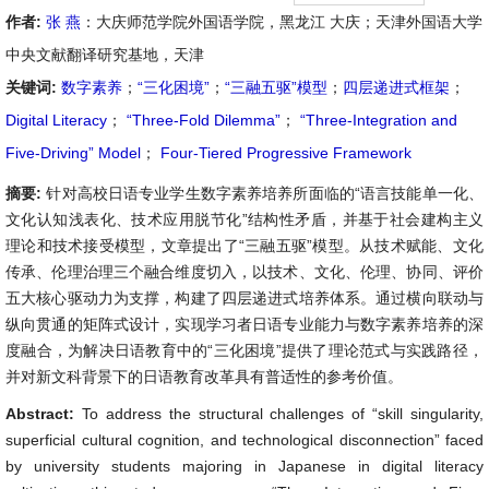
作者:
张 燕
：大庆师范学院外国语学院，黑龙江 大庆；天津外国语大学
中央文献翻译研究基地，天津
关键词:
数字素养
；
“三化困境”
；
“三融五驱”模型
；
四层递进式框架
；
Digital Literacy
；
“Three-Fold Dilemma”
；
“Three-Integration and
Five-Driving” Model
；
Four-Tiered Progressive Framework
摘要:
针对高校日语专业学生数字素养培养所面临的“语言技能单一化、
文化认知浅表化、技术应用脱节化”结构性矛盾，并基于社会建构主义
理论和技术接受模型，文章提出了“三融五驱”模型。从技术赋能、文化
传承、伦理治理三个融合维度切入，以技术、文化、伦理、协同、评价
五大核心驱动力为支撑，构建了四层递进式培养体系。通过横向联动与
纵向贯通的矩阵式设计，实现学习者日语专业能力与数字素养培养的深
度融合，为解决日语教育中的“三化困境”提供了理论范式与实践路径，
并对新文科背景下的日语教育改革具有普适性的参考价值。
Abstract:
To address the structural challenges of “skill singularity,
superficial cultural cognition, and technological disconnection” faced
by university students majoring in Japanese in digital literacy