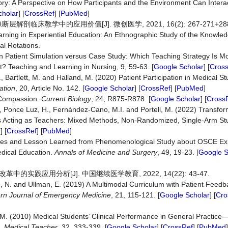
Theory: A Perspective on How Participants and the Environment Can Inter
cholar
] [
CrossRef
] [
PubMed
]
剖临床教学中的应用价值[J]. 微创医学, 2021, 16(2): 267-271+28
arning in Experiential Education: An Ethnographic Study of the Knowle
al Rotations.
n Patient Simulation versus Case Study: Which Teaching Strategy Is Mor
? Teaching and Learning in Nursing, 9, 59-63. [
Google Scholar
] [
Cros
, Bartlett, M. and Halland, M. (2020) Patient Participation in Medical S
ation
, 20, Article No. 142. [
Google Scholar
] [
CrossRef
] [
PubMed
]
 Compassion.
Current Biology
, 24, R875-R878. [
Google Scholar
] [
Cross
R., Ponce Luz, H., Fernández-Cano, M.I. and Portell, M. (2022) Transfor
s Acting as Teachers: Mixed Methods, Non-Randomized, Single-Arm St
r
] [
CrossRef
] [
PubMed
]
nges and Lesson Learned from Phenomenological Study about OSCE Ex
edical Education.
Annals of Medicine and Surgery
, 49, 19-23. [
Google S
的实践应用分析[J]. 中国继续医学教育, 2022, 14(22): 43-47.
ro, N. and Ullman, E. (2019) A Multimodal Curriculum with Patient Feed
rn Journal of Emergency Medicine
, 21, 115-121. [
Google Scholar
] [
Cro
, M. (2010) Medical Students’ Clinical Performance in General Practice
s.
Medical Teacher
, 32, 333-339. [
Google Scholar
] [
CrossRef
] [
PubMed
]