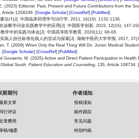
E. (2023) Editorial: Past, Present and Future Contributions from the Soc
, Article 1258249. [
Google Scholar
] [
CrossRef
] [
PubMed
]
J]. 中国临床药理学与治疗学, 2011, 16(10): 1132-1136.
断学问诊实践教学中的应用[J]. 中国医学创新, 2015, 12(15): 147-150
中的实践与体会[J]. 中国高等医学教育, 2020(11): 68-69.
人担任标准化病人的尝试与探索[J]. 湖南中医药大学学报, 2017, 37(3): 3
nan, T. (2009) When Only the Real Thing Will Do: Junior Medical Student
 [
Google Scholar
] [
CrossRef
] [
PubMed
]
d Govaerts, M. (2025) Active and Direct Patient Participation in Health
e Global South.
Patient Education and Counseling
, 135, Article 108734. [
汉斯期刊
作者须知
最新文章
投稿须知
同行评议
稿件跟踪
文章费用
常见问题
审稿/编委
特别约稿