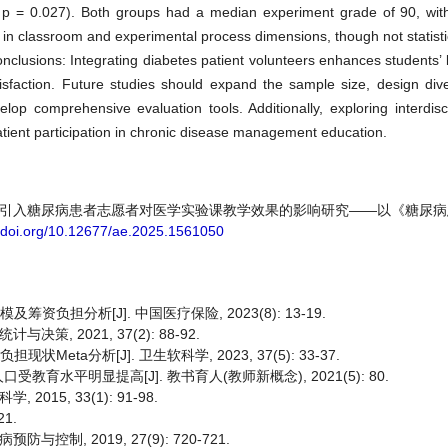
 p = 0.027). Both groups had a median experiment grade of 90, with
 in classroom and experimental process dimensions, though not statistica
Conclusions: Integrating diabetes patient volunteers enhances students
tisfaction. Future studies should expand the sample size, design dive
elop comprehensive evaluation tools. Additionally, exploring interdisci
patient participation in chronic disease management education.
 高玉秋. 引入糖尿病患者志愿者对医学实验课教学效果的影响研究——以《糖尿
//doi.org/10.12677/ae.2025.1561050
资负担分析[J]. 中国医疗保险, 2023(8): 13-19.
, 2021, 37(2): 88-92.
eta分析[J]. 卫生软科学, 2023, 37(5): 33-37.
水平明显提高[J]. 教书育人(教师新概念), 2021(5): 80.
15, 33(1): 91-98.
1.
制, 2019, 27(9): 720-721.