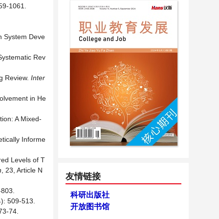
-1061.
ion System Deve
 Systematic Rev
ing Review.
Inter
volvement in He
tion: A Mixed-
tically Informe
red Levels of T
n
, 23, Article N
友情链接
03.
科研出版社
09-513.
开放图书馆
-74.