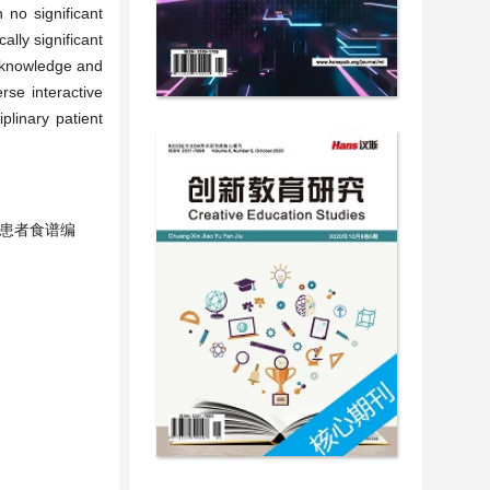
 no significant
lly significant
’ knowledge and
rse interactive
plinary patient
病患者食谱编