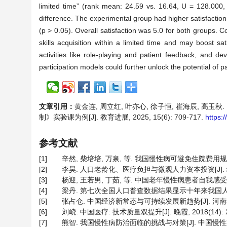
limited time” (rank mean: 24.59 vs. 16.64, U = 128.000,
difference. The experimental group had higher satisfaction
(p > 0.05). Overall satisfaction was 5.0 for both groups. 
skills acquisition within a limited time and may boost sa
activities like role-playing and patient feedback, and dev
participation models could further unlock the potential of 
文章引用：
黄金连, 周立红, 叶亦心, 徐子恒, 崔海辰,
制》实验课为例[J]. 教育进展, 2025, 15(6): 709-717.
https:
参考文献
[1]
辛然, 柴培培, 万泉, 等. 我国慢性病可避免住院费用规模及筹
[2]
李昊. 人口老龄化、医疗负担与微观人力资本投资[J]. 统计与决策
[3]
杨迎, 王若男, 丁茹, 等. 中国老年慢性病患者自我感受负担现状M
[4]
梁丹. 第七次全国人口普查数据结果显示十年来我国人口受教育
[5]
张占仓. 中国经济新常态与可持续发展新趋势[J]. 河南科学, 20
[6]
刘峣. 中国医疗: 技术质量双提升[J]. 晚霞, 2018(14): 2
[7]
熊智. 我国慢性病防治面临的挑战与对策[J]. 中国慢性病预防与控