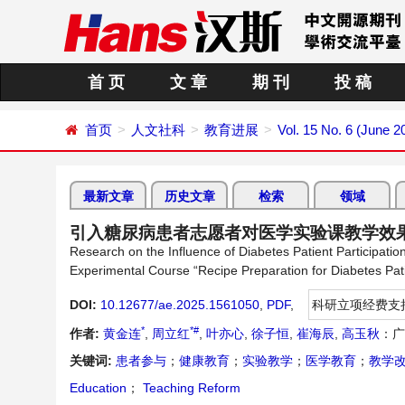
首 页
文 章
期 刊
投 稿
首页
人文社科
教育进展
Vol. 15 No. 6 (June 2
最新文章
历史文章
检索
领域
引入糖尿病患者志愿者对医学实验课教学效
Research on the Influence of Diabetes Patient Participati
Experimental Course “Recipe Preparation for Diabetes Pat
DOI:
10.12677/ae.2025.1561050
,
PDF
,
科研立项经费支
*
*#
作者:
黄金连
,
周立红
,
叶亦心
,
徐子恒
,
崔海辰
,
高玉秋
：广
关键词:
患者参与
；
健康教育
；
实验教学
；
医学教育
；
教学
Education
；
Teaching Reform