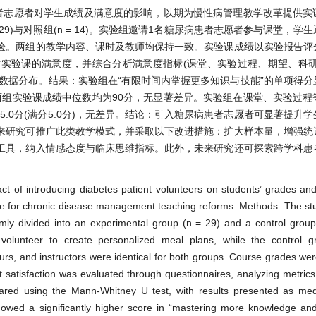
者志愿者对学生成绩及满意度的影响，以期为慢性病管理教学改革提供实
29)与对照组(n = 14)。实验组邀请1名糖尿病患者志愿者参与课堂，学
验。两组的教学内容、课时及教师均保持一致。实验课成绩以实验报告评
实验课的满意度，并综合分析满意度指标(课堂、实验过程、期望、科研
述数据分布。结果：实验组在“有限时间内掌握更多知识与技能”的单项得
p = 0.027)。两组实验课成绩中位数均为90分，无显著差异。实验组在课堂、实验
均为5.0分(满分5.0分)，无差异。结论：引入糖尿病患者志愿者可显著提升
来研究可推广此类教学模式，并采取以下改进措施：扩大样本量，增强统
工具，纳入情感态度与临床思维指标。此外，未来研究还可探索跨学科患
t of introducing diabetes patient volunteers on students’ grades and 
ce for chronic disease management teaching reforms. Methods: The st
mly divided into an experimental group (n = 29) and a control grou
 volunteer to create personalized meal plans, while the control g
urs, and instructors were identical for both groups. Course grades we
t satisfaction was evaluated through questionnaires, analyzing metrics
ared using the Mann-Whitney U test, with results presented as m
owed a significantly higher score in “mastering more knowledge and 