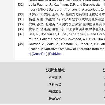
[32]
de la Fuente, J., Kauffman, D.F. and Boruchovitch, 
heory (Albert Bandura).
Frontiers in Psychology
, 14
[33]
李婵娟, 蒋志伟, 王锐, 等. 随机对照药物临床试验样本量估计[
[34]
杨波, 邹曲, 杨孟雪, 等. 拟PBL教学模式加角色扮演法在诊
[35]
梁玲, 聂坚, 张建英. “真实病例进课堂”在中医诊断实训教学
[36]
黄献平, 曾逸笛, 凌智, 等. 中医诊断实训教学中引入真实病
[37]
Bell, K., Boshuizen, H.P.A., Scherpbier, A. and Dor
m Real Patients.
Medical Education
, 43, 1036-1043.
[38]
Jawwad, A., Zaidi, Z., Ramani, S., Popeijus, H.E. an
ucation: A Narrative Overview of Literature from th
r
] [
CrossRef
] [
PubMed
]
汉斯出版社
所有期刊
学科分类
书籍出版
联系我们