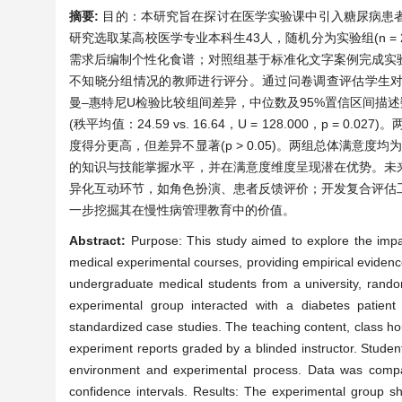
摘要:
目的：本研究旨在探讨在医学实验课中引入糖尿病患
研究选取某高校医学专业本科生43人，随机分为实验组(n = 
需求后编制个性化食谱；对照组基于标准化文字案例完成实
不知晓分组情况的教师进行评分。通过问卷调查评估学生对
曼–惠特尼U检验比较组间差异，中位数及95%置信区间描
(秩平均值：24.59 vs. 16.64，U = 128.000，
度得分更高，但差异不显著(p > 0.05)。两组总体满意度
的知识与技能掌握水平，并在满意度维度呈现潜在优势。未
异化互动环节，如角色扮演、患者反馈评价；开发复合评估
一步挖掘其在慢性病管理教育中的价值。
Abstract:
Purpose: This study aimed to explore the impac
medical experimental courses, providing empirical eviden
undergraduate medical students from a university, rando
experimental group interacted with a diabetes patient
standardized case studies. The teaching content, class ho
experiment reports graded by a blinded instructor. Studen
environment and experimental process. Data was comp
confidence intervals. Results: The experimental group sh