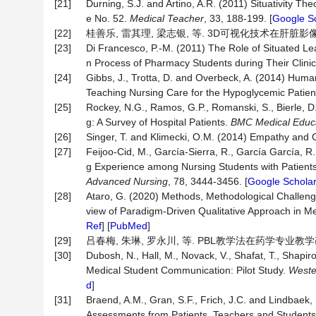
[21]
Durning, S.J. and Artino, A.R. (2011) Situativity 
e No. 52.
Medical Teacher
, 33, 188-199. [
Google S
[22]
桂善乐, 雷其理, 梁志银, 等. 3D可视化技术在肝脏影像断层解
[23]
Di Francesco, P.-M. (2011) The Role of Situated Le
n Process of Pharmacy Students during Their Clinic
[24]
Gibbs, J., Trotta, D. and Overbeck, A. (2014) Huma
Teaching Nursing Care for the Hypoglycemic Patient
[25]
Rockey, N.G., Ramos, G.P., Romanski, S., Bierle, D.
g: A Survey of Hospital Patients.
BMC Medical Educ
[26]
Singer, T. and Klimecki, O.M. (2014) Empathy and
[27]
Feijoo-Cid, M., García-Sierra, R., García García, 
g Experience among Nursing Students with Patient
Advanced Nursing
, 78, 3444-3456. [
Google Schola
[28]
Ataro, G. (2020) Methods, Methodological Challe
view of Paradigm-Driven Qualitative Approach in M
Ref
] [
PubMed
]
[29]
吕春梅, 朱琳, 罗永川, 等. PBL教学法在药学专业教学改革中
[30]
Dubosh, N., Hall, M., Novack, V., Shafat, T., Shapi
Medical Student Communication: Pilot Study.
Weste
d
]
[31]
Braend, A.M., Gran, S.F., Frich, J.C. and Lindbaek
Assessments from Patients, Teachers and Student