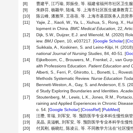
[8]
曹建平, 江巧瑜, 郑振佺, 等. 福建省福州市社区卫生服务机构
[9]
朱静芬, 杨颖华, 陆彧, 等. 上海市社区医生健康教育工作实施
[10]
陈云峰, 潘雅萍, 王蓓蓓, 等. 上海市基层医务人员营养知识水
[11]
Yajie, Z., Xiaoli, W., Ya, L., Xiuhua, S., Rong, X., Hui
lopment in China.
BMC Medical Education
, 22, Arti
[12]
Dijk, S.W., Duijzer, E.J. and Wienold, M. (2020) Ro
iew.
BMJ Open
, 10, e037217. [
Google Scholar
] [
Cr
[13]
Suikkala, A., Koskinen, S. and Leino-Kilpi, H. (2018
national Journal of Nursing Studies
, 84, 40-51. [
Goo
[14]
Eijkelboom, C., Brouwers, M., Frenkel, J., van Gurp
alth Professions Education.
Patient Education and 
[15]
Alberti, S., Ferri, P., Ghirotto, L., Bonetti, L., Rovesti
Methods Systematic Review.
Nurse Education Toda
[16]
Bennett-Weston, A., Gay, S. and Anderson, E.S. (202
d Study Exploring Boundaries and Identities.
Acade
[17]
Stoutenberg, M., Lewis, L.K., Jones, R.M., Portacio
raining and Applied Experiences in Chronic Diseas
o. 54. [
Google Scholar
] [
CrossRef
] [
PubMed
]
[18]
汪瓒, 常瑞, 刘军安, 等. 预防医学专业本科生慢性病管理能力
[19]
吴晶, 吴溢帆, 刘军安, 等. 预防医学专业本科学生慢性病管
[20]
付其刚, 杨晓红, 陈凌云, 等. 不同教学方法在“社区慢性病患