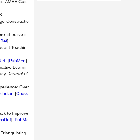
act: AMEE Guid
8.
dge-Constructio
e Effective in
sRef
]
tudent Teachin
Ref
] [
PubMed
]
mative Learnin
udy.
Journal of
perience: Over
cholar
] [
Cross
back to Improve
ssRef
] [
PubMe
—Triangulating