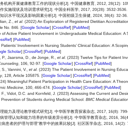
开展健康教育工作的现状分析[J]. 中国健康教育, 2012, 28(12): 1059
现状及培训需求研究[J]. 中国全科医学, 2017, 20(28): 3532-3536.
平现况及影响因素分析[J]. 中国初级卫生保健, 2024, 38(4): 32-36.
lian, Z.,
et al
. (2022) An Exploration of Registered Dietitian Accreditat
cle No. 846. [
Google Scholar
] [
CrossRef
] [
PubMed
]
le of Active Patient Involvement in Undergraduate Medical Education: A
ossRef
] [
PubMed
]
) Patients’ Involvement in Nursing Students’ Clinical Education: A Scop
gle Scholar
] [
CrossRef
] [
PubMed
]
, P., Jaarsma, D., de Jonge, R.,
et al
. (2023) Twelve Tips for Patient In
Counseling
, 106, 92-97. [
Google Scholar
] [
CrossRef
] [
PubMed
]
, S., Vannini, V.,
et al
. (2023) The Patient Involvement in Nursing Educa
y
, 128, Article 105875. [
Google Scholar
] [
CrossRef
] [
PubMed
]
4) Meaningful Patient Participation in Health Care Education: A Theore
mic Medicine
, 100, 466-474. [
Google Scholar
] [
CrossRef
] [
PubMed
]
, F., Vidot, D.C. and Kornfeld, J. (2023) Assessing the Current and Desi
e Prevention of Students during Medical School.
BMC Medical Educatio
及理论教学模式研究[J]. 中华医学教育探索杂志, 2017, 16(8): 799-8
理认知和能力培养的年级差异分析[J]. 中华医学教育杂志, 2016, 36(4): 5
者的护理与管理”教学中的效果比较[J]. 社区医学杂志, 2016, 14(2): 73