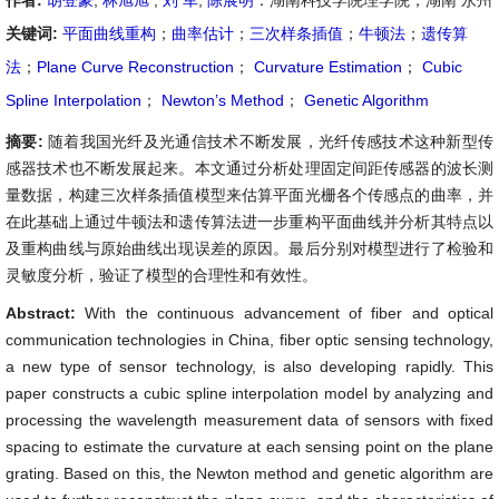
作者:
胡登豪
,
林旭旭
,
刘 军
,
陈展明
：湖南科技学院理学院，湖南 永州
关键词:
平面曲线重构
；
曲率估计
；
三次样条插值
；
牛顿法
；
遗传算
法
；
Plane Curve Reconstruction
；
Curvature Estimation
；
Cubic
Spline Interpolation
；
Newton’s Method
；
Genetic Algorithm
摘要:
随着我国光纤及光通信技术不断发展，光纤传感技术这种新型传
感器技术也不断发展起来。本文通过分析处理固定间距传感器的波长测
量数据，构建三次样条插值模型来估算平面光栅各个传感点的曲率，并
在此基础上通过牛顿法和遗传算法进一步重构平面曲线并分析其特点以
及重构曲线与原始曲线出现误差的原因。最后分别对模型进行了检验和
灵敏度分析，验证了模型的合理性和有效性。
Abstract:
With the continuous advancement of fiber and optical
communication technologies in China, fiber optic sensing technology,
a new type of sensor technology, is also developing rapidly. This
paper constructs a cubic spline interpolation model by analyzing and
processing the wavelength measurement data of sensors with fixed
spacing to estimate the curvature at each sensing point on the plane
grating. Based on this, the Newton method and genetic algorithm are