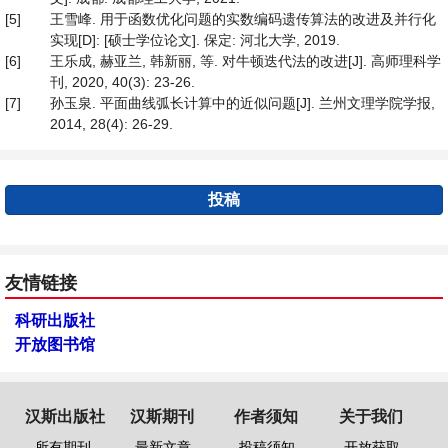
[5]
王雪峰. 用于函数优化问题的实数编码遗传算法的改进及并行化
实现[D]: [硕士学位论文]. 保定: 河北大学, 2019.
[6]
王乐成, 赫亚兰, 韩新丽, 等. 对牛顿迭代法的改进[J]. 高师理科学
刊, 2020, 40(3): 23-26.
[7]
孙玉泉. 平面曲线弧长计算中的近似问题[J]. 兰州文理学院学报,
2014, 28(4): 26-29.
投稿
友情链接
科研出版社
开放图书馆
汉斯出版社
汉斯期刊
作者须知
关于我们
所有期刊
最新文章
投稿须知
开放获取