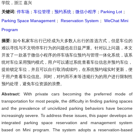
学院，浙江 嘉兴
关键词:
停车场
；
车位管理
；
预约系统
；
微信小程序
；
Parking Lot
；
Parking Space Management
；
Reservation System
；
WeChat Mini
Program
摘要:
如今私家车出行已经成为大多数人出行的首选方式，但是车位的
难以寻找与不文明停车行为的问题也在日益严重。针对以上问题，本文
开发了一款基于微信小程序的停车场车位预约与管理一体化系统，该系
统对车位采用预约模式，用户可以通过系统查看车位信息并预约车位，
提前锁定车位，并且可以自行取消或续约，在系统预约端实时更新，便
于用户查看车位信息。同时，对约而不来等违规行为的用户进行限制性
预约处理，避免车位资源的浪费。
Abstract:
With private cars becoming the preferred mode of
transportation for most people, the difficulty in finding parking spaces
and the prevalence of uncivilized parking behaviors have become
increasingly severe. To address these issues, this paper develops an
integrated parking space reservation and management system
based on Mini program. The system adopts a reservation-based