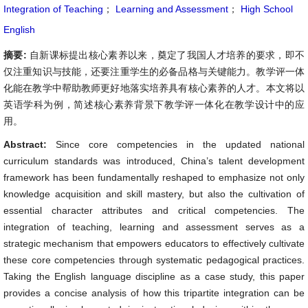
Integration of Teaching
；
Learning and Assessment
；
High School
English
摘要:
自新课标提出核心素养以来，奠定了我国人才培养的要求，即不
仅注重知识与技能，还要注重学生的必备品格与关键能力。教学评一体
化能在教学中帮助教师更好地落实培养具有核心素养的人才。本文将以
英语学科为例，简述核心素养背景下教学评一体化在教学设计中的应
用。
Abstract:
Since core competencies in the updated national
curriculum standards was introduced, China’s talent development
framework has been fundamentally reshaped to emphasize not only
knowledge acquisition and skill mastery, but also the cultivation of
essential character attributes and critical competencies. The
integration of teaching, learning and assessment serves as a
strategic mechanism that empowers educators to effectively cultivate
these core competencies through systematic pedagogical practices.
Taking the English language discipline as a case study, this paper
provides a concise analysis of how this tripartite integration can be