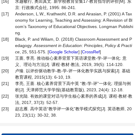
[16]
水越敏行, 奥田真丈. 新学校教育全集17∙教育指导的评价[M]. 东
京: 行政株式会社, 1995: 86-241.
[17]
Anderson, L.W., Krathwohl, D.R. and Airasian, P. (2001) A Tax
onomy for Learning, Teaching and Assessing: A Revision of Bl
oom’s Taxonomy of Educational Objectives. Longman Publishi
ng.
[18]
Black, P. and Wiliam, D. (2018) Classroom Assessment and P
edagogy.
Assessment in Education
:
Principles
,
Policy & Practi
ce
, 25, 551-575. [
Google Scholar
] [
CrossRef
]
[19]
王蔷, 李亮. 推动核心素养背景下英语课堂教-学-评一体化: 意
义、理论与方法[J]. 课程∙教材∙教法, 2019, 39(5): 114-120.
[20]
卢臻. 以评价驱动教学-教-学-评一体化教学实践与探索[J]. 基础
教育课程, 2015(13): 6-10, 19.
[21]
李亮, 王蔷. 核心素养背景下高中英 “教-学-评”一体化: 理据与例
析[J]. 天津师范大学学报(基础教育版), 2023, 24(4): 12-18.
[22]
张光陆. 有效的课堂对话与学生核心素养的养成[J]. 课程∙教材∙教
法, 2017, 37(3): 52-57.
[23]
赵志雁. 高中英语“教学评一体化”教学模式探究[J]. 英语教师, 20
23, 23(11): 30-32, 38.