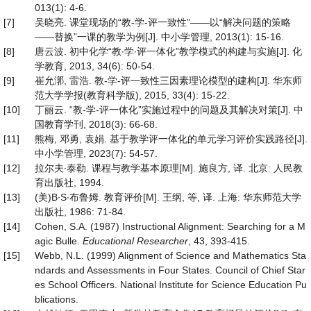
013(1): 4-6.
[7]
吴晓亮. 课堂现场的“教-学-评一致性”——以“解决问题的策略
——替换”一课的教学为例[J]. 中小学管理, 2013(1): 15-16.
[8]
唐云波. 初中化学“教∙学∙评一体化”教学模式的构建与实施[J]. 化
学教育, 2013, 34(6): 50-54.
[9]
崔允漷, 雷浩. 教-学-评一致性三因素理论模型的建构[J]. 华东师
范大学学报(教育科学版), 2015, 33(4): 15-22.
[10]
丁丽云. “教-学-评一体化”实施过程中的问题及其解决对策[J]. 中
国教育学刊, 2018(3): 66-68.
[11]
熊梅, 邓勇, 袁娟. 基于教学评一体化的单元学习评价实践路径[J].
中小学管理, 2023(7): 54-57.
[12]
拉尔夫∙泰勒. 课程与教学基本原理[M]. 施良方, 译. 北京: 人民教
育出版社, 1994.
[13]
(美)B∙S∙布鲁姆. 教育评价[M]. 王纲, 等, 译. 上海: 华东师范大学
出版社, 1986: 71-84.
[14]
Cohen, S.A. (1987) Instructional Alignment: Searching for a M
agic Bulle.
Educational Researcher
, 43, 393-415.
[15]
Webb, N.L. (1999) Alignment of Science and Mathematics Sta
ndards and Assessments in Four States. Council of Chief Star
es School Officers. National Institute for Science Education Pu
blications.