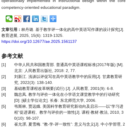
operationally implemented in instructional design within the core
competency-oriented educational paradigm.
文章引用：
林丹璐. 基于教学评一体化的高中英语写作课的设计探究[J].
教育进展, 2025, 15(6): 1319-1325.
https://doi.org/10.12677/ae.2025.1561137
参考文献
[1]
中华人民共和国教育部. 普通高中英语课程标准(2017年版) [M].
北京: 人民教育出版社, 2018: 2, 77.
[2]
刘新江. 浅谈以评促写在高中英语教学中的应用[J]. 甘肃教育研
究, 2022(3): 138-140.
[3]
基础教育课程改革纲要(试行) [J]. 人民教育, 2001(9): 6-8.
[4]
魏忠凤. 教学与评价一体化在小学语文课堂教学中的行动研究
[D]: [硕士学位论文]. 长春: 东北师范大学, 2006.
[5]
韦斯林, 贾远娥. 美国科学教育研究新动向及启示——以“学习进
程”促进课程、教学与评价的一致性[J]. 课程∙教材∙教法, 2010, 3
0(10): 98-107.
[6]
崔允漷, 夏雪梅. “教-学-评一致性”: 意义与含义[J]. 中小学管理, 2