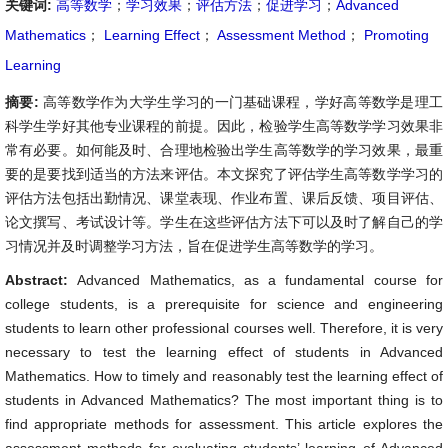
关键词:
高等数学
；
学习效果
；
评估方法
；
促进学习
；
Advanced
Mathematics
；
Learning Effect
；
Assessment Method
；
Promoting
Learning
摘要:
高等数学作为大学生学习的一门基础课程，学好高等数学是理工
科学生学好其他专业课程的前提。因此，检验学生高等数学学习效果非
常有必要。如何能及时、合理地检验出学生高等数学的学习效果，最重
要的是要找到适当的方法来评估。本文探究了评估学生高等数学学习的
评估方法包括出勤情况、课堂表现、作业布置、课后反馈、项目评估、
论文撰写、考试设计等。学生在这些评估方法下可以及时了解自己的学
习情况并及时调整学习方法，旨在促进学生高等数学的学习。
Abstract:
Advanced Mathematics, as a fundamental course for
college students, is a prerequisite for science and engineering
students to learn other professional courses well. Therefore, it is very
necessary to test the learning effect of students in Advanced
Mathematics. How to timely and reasonably test the learning effect of
students in Advanced Mathematics? The most important thing is to
find appropriate methods for assessment. This article explores the