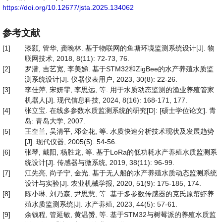
https://doi.org/10.12677/jsta.2025.134062
参考文献
[1]
漆颢, 管华, 龚晚林. 基于物联网的鱼塘环境监测系统设计[J]. 物
联网技术, 2018, 8(11): 72-73, 76.
[2]
罗潜, 吉艺宽, 李美娣. 基于STM32和ZigBee的水产养殖水质监
测系统设计[J]. 仪器仪表用户, 2023, 30(8): 22-26.
[3]
李佳萍, 宋妍霏, 李思远, 等. 用于水质动态监测的渔业养殖管家
机器人[J]. 现代信息科技, 2024, 8(16): 168-171, 177.
[4]
张立宝. 在线多参数水质监测系统的研究[D]: [硕士学位论文]. 青
岛: 青岛大学, 2007.
[5]
王奎兰, 吴清平, 邓金花, 等. 水质快速分析技术现状及发展趋势
[J]. 现代仪器, 2005(5): 54-56.
[6]
张琴, 戴阳, 杨胜龙, 等. 基于LoRa的低功耗水产养殖水质监测系
统设计[J]. 传感器与微系统, 2019, 38(11): 96-99.
[7]
江先亮, 尚子宁, 金光. 基于无人船的水产养殖水质动态监测系统
设计与实验[J]. 农业机械学报, 2020, 51(9): 175-185, 174.
[8]
陈小琳, 刘乃森, 尹思慧, 等. 基于多参数传感器的克氏原螯虾养
殖水质监测系统[J]. 水产养殖, 2023, 44(5): 57-61.
[9]
余钱程, 管延敏, 黄温赟, 等. 基于STM32与树莓派的养殖水质监