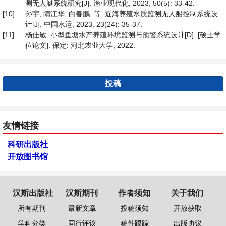
测无人艇系统研究[J]. 渔业现代化, 2023, 50(5): 33-42.
[10]
孙宇, 隋江华, 白春鹏, 等. 近海养殖水质监测无人船控制系统设
计[J]. 中国水运, 2023, 23(24): 35-37.
[11]
杨佳敏. 小型鱼塘水产养殖环境监测与预警系统设计[D]: [硕士学
位论文]. 保定: 河北农业大学, 2022.
投稿
友情链接
科研出版社
开放图书馆
汉斯出版社
汉斯期刊
作者须知
关于我们
所有期刊
最新文章
投稿须知
开放获取
学科分类
同行评议
稿件跟踪
出版协议