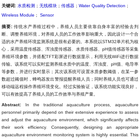
关键词:
水质检测
；
无线模块
；
传感器
；
Water Quality Detection
；
Wireless Module
；
Sensor
摘要:
传统水产养殖过程中，养殖人员主要依靠自身丰富的经验去判
断、调整养殖环境，对养殖人员的工作效率影响重大，因此设计一个合
适的水产养殖环境监测系统是很有必要的。本系统以STM32单片机为核
心，采用温度传感器、浑浊度传感器、水质传感器、pH值传感器等采集
养殖环境参数，并搭配TFT彩屏进行数据显示，利用无线WiFi进行数据
传输。该系统可以实时监测养殖水质中的温度、浑浊度、pH值、电导率
等参数，并进行实时显示；其次该系统可设置水质参数阈值，在某一参
数超过阈值时，蜂鸣器发出警报提醒养殖人员；同时养殖人员也可通过
移动端远程操作养殖环境变化。经过实验验证，该系统功能实现良好，
可以有效提高了养殖人员的工作效率与养殖产量。
Abstract:
In the traditional aquaculture process, aquaculture
personnel primarily depend on their extensive experience to assess
and adjust the aquaculture environment, which significantly affects
their work efficiency. Consequently, designing an appropriate
aquaculture environment monitoring system is highly essential. This