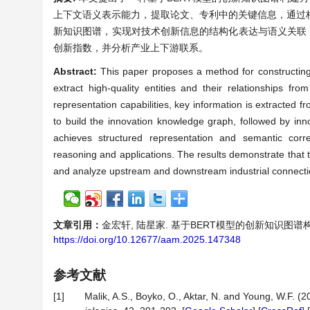
上下文语义表示能力，提取论文、专利中的关键信息，通过
新知识图谱，实现对技术创新信息的结构化表达与语义关联，
创新指数，并分析产业上下游联系。
Abstract:
This paper proposes a method for constructin
extract high-quality entities and their relationships fr
representation capabilities, key information is extracted f
to build the innovation knowledge graph, followed by inn
achieves structured representation and semantic correl
reasoning and applications. The results demonstrate that 
and analyze upstream and downstream industrial connecti
文章引用：
金宏轩, 陆星家. 基于BERT模型的创新知识图谱构建研究[J
https://doi.org/10.12677/aam.2025.147348
参考文献
[1]
Malik, A.S., Boyko, O., Aktar, N. and Young, W.F. 