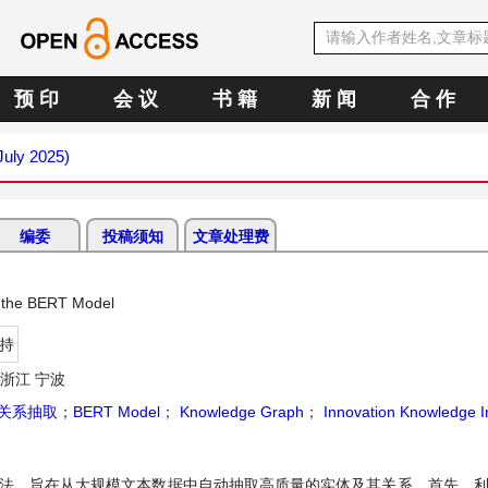
预 印
会 议
书 籍
新 闻
合 作
July 2025)
编委
投稿须知
文章处理费
n the BERT Model
持
浙江 宁波
关系抽取
；
BERT Model
；
Knowledge Graph
；
Innovation Knowledge I
方法，旨在从大规模文本数据中自动抽取高质量的实体及其关系。首先，利用