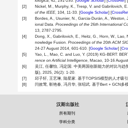
iologica
, 42, 291-293. [
Google Scholar
] [
CrossRef
] [
[2]
Nickel, M., Murphy, K., Tresp, V. and Gabrilovich,
of the IEEE
, 104, 11-33. [
Google Scholar
] [
CrossRe
[3]
Bordes, A., Usunier, N., Garcia-Durán, A., Weston,
ional Data.
Proceedings of the
26
th International 
13, 2787-2795.
[4]
Dong, X., Gabrilovich, E., Heitz, G., Horn, W., Lao,
nowledge Fusion.
Proceedings of the
20
th ACM SIG
24-27 August 2014, 601-610. [
Google Scholar
] [
Cro
[5]
Yao, L., Mao, C. and Luo, Y. (2019) KG-BERT: BE
rence on Artificial Intelligence
, Macao, 10-16 Augus
[6]
吴江, 任馨怡, 冯定国. 中美两国创新能力的对比与趋势
版), 2025, 26(2): 1-20.
[7]
邱子轩, 王艺琳, 陆星家. 基于TOPSIS模型的人才吸引力指数
[8]
闫效莺, 靳艳春, 冯月华, 张绍武. 基于Bert + GCN多
汉斯出版社
所有期刊
学科分类