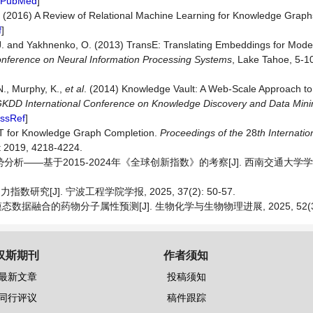
PubMed
]
 E. (2016) A Review of Relational Machine Learning for Knowledge Grap
f
]
 J. and Yakhnenko, O. (2013) TransE: Translating Embeddings for Model
Conference on Neural Information Processing Systems
, Lake Tahoe, 5-
 N., Murphy, K.,
et al
. (2014) Knowledge Vault: A Web-Scale Approach to 
KDD International Conference on Knowledge Discovery and Data Mini
ssRef
]
RT for Knowledge Graph Completion.
Proceedings of the
28
th Internatio
t 2019, 4218-4224.
分析——基于2015-2024年《全球创新指数》的考察[J]. 西南交通大学
研究[J]. 宁波工程学院学报, 2025, 37(2): 50-57.
模态数据融合的药物分子属性预测[J]. 生物化学与生物物理进展, 2025, 52(3): 
汉斯期刊
作者须知
最新文章
投稿须知
同行评议
稿件跟踪