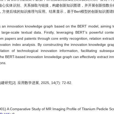
核心实体识别、关系抽取与链接，构建创新知识图谱，并开展创新指数分
方便后续的知识推理与应用。结果显示，基于Bert模型的创新知识图谱
g an innovation knowledge graph based on the BERT model, aiming to
om large-scale textual data. Firstly, leveraging BERT’s powerful cont
rom papers and patents through core entity recognition, relation extract
ovation index analysis. By constructing the innovation knowledge gr
ation of technological innovation information, facilitating subseq
the BERT-based innovation knowledge graph can effectively extract inn
ons.
]. 应用数学进展, 2025, 14(7): 72-82.
(2001) A Comparative Study of MR Imaging Profile of Titanium Pedicle S