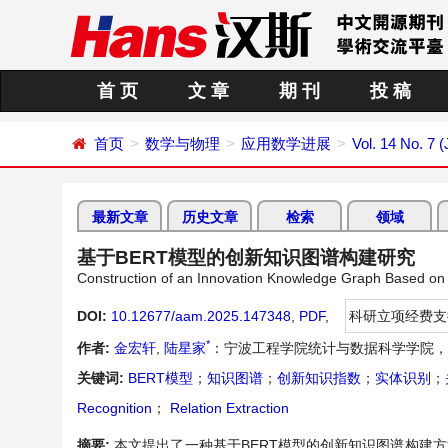
首 页
文 章
期 刊
投 稿
首页
数学与物理
应用数学进展
Vol. 14 No. 7 (
最新文章
历史文章
检索
领域
基于BERT模型的创新知识图谱构建研究
Construction of an Innovation Knowledge Graph Based o
DOI:
10.12677/aam.2025.147348
,
PDF
,
科研立项经费支
*
作者:
金宏轩
,
陆星家
：宁波工程学院统计与数据科学学院，
关键词:
BERT模型
；
知识图谱
；
创新知识指数
；
实体识别
；
Recognition
；
Relation Extraction
摘要:
本文提出了一种基于BERT模型的创新知识图谱构建